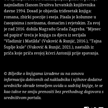
najmlađim članom Društva hrvatskih književnika
davne 1994. Dosad je objavila tridesetak knjiga:
romana, zbirki poezije i eseja. Pisala je kolumne u
časopisima i novinama, domaćim i svjetskim. Za svoj
je rad 2016. dobila Nagradu Grada Zagreba. "Mjesec
od papira" treća je knjiga za djecu iz serijala
"Vladimir i Matilda" (Vuković & Runjić, 2016.), "Tajna
Šuplje kule" (Vuković & Runjić, 2021.), nastalih iz
priča koje priča svojoj kćeri Antoniji prije spavanja.
© Bilješke o knjigama izrađene su na osnovu
informacija dobivenih od nakladnika i njihove dodatne
uredničke obrade temeljem uvida u sadržaj knjige, te se
kao takve ne smiju prenositi bez prethodnog dogovora s
uredništvom portala.