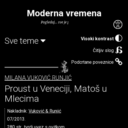
Moderna vremena
Pogledaj... sve je puno knjiga.
Sve teme
Visoki kontrast
Čitljiv slog
Podcrtane poveznice
MILANA VUKOVIĆ RUNJIĆ
Proust u Veneciji, Matoš u
Mlecima
Nakladnik:
Vuković & Runjić
07/2013.
280 str., tvrdi uvez s ovitkom