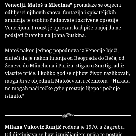
Veneciji, Matoš u Mlecima"
pronalaze se odjeci i
odbljesci njihovih snova, fantazija i spisateljskih
ambicija te osobito čudnovate i skrivene opsesije
Venecijom: Proust je oprezan kad piše o njoj da ne
podsjeti čitatelja na Johna Ruskina.
Matoš nakon jednog popodneva iz Venecije bježi,
sluteći da je nakon lutanja od Beograda do Beča, od
Ženeve do Münchena i Pariza, stigao u Smrtigrad iz
vlastite priče. I koliko god se njihovi životi razlikovali,
mogli bi se objediniti Matoševom rečenicom: “Nikada
ne mogah naći točke gdje prestaje lijepo i počinje
istinito.”
Milana Vuković Runjić
rođena je 1970. u Zagrebu.
Od djetinjstva se bavi izmišljanjem priča te postaje