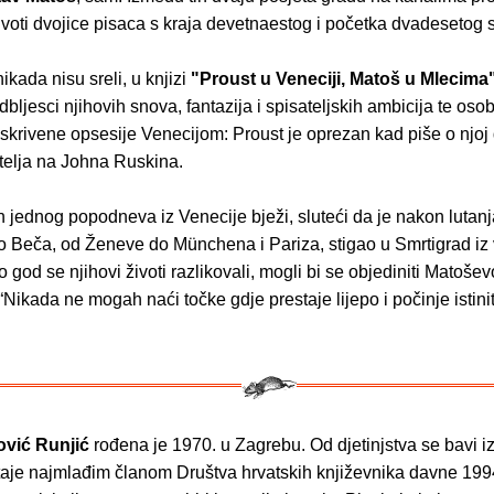
voti dvojice pisaca s kraja devetnaestog i početka dvadesetog s
kada nisu sreli, u knjizi
"Proust u Veneciji, Matoš u Mlecima
odbljesci njihovih snova, fantazija i spisateljskih ambicija te osob
skrivene opsesije Venecijom: Proust je oprezan kad piše o njoj
atelja na Johna Ruskina.
 jednog popodneva iz Venecije bježi, sluteći da je nakon lutan
 Beča, od Ženeve do Münchena i Pariza, stigao u Smrtigrad iz v
iko god se njihovi životi razlikovali, mogli bi se objediniti Matoše
Nikada ne mogah naći točke gdje prestaje lijepo i počinje istinit
ović Runjić
rođena je 1970. u Zagrebu. Od djetinjstva se bavi i
staje najmlađim članom Društva hrvatskih književnika davne 199