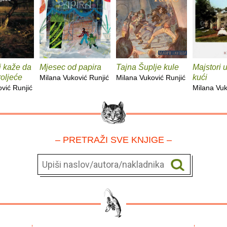
mi kaže da
Mjesec od papira
Tajna Šuplje kule
Majstori 
roljeće
kući
Milana Vuković Runjić
Milana Vuković Runjić
vić Runjić
Milana Vuk
– PRETRAŽI SVE KNJIGE –