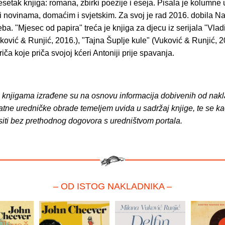
desetak knjiga: romana, zbirki poezije i eseja. Pisala je kolumne 
i novinama, domaćim i svjetskim. Za svoj je rad 2016. dobila N
a. "Mjesec od papira" treća je knjiga za djecu iz serijala "Vladi
ković & Runjić, 2016.), "Tajna Šuplje kule" (Vuković & Runjić, 2
riča koje priča svojoj kćeri Antoniji prije spavanja.
o knjigama izrađene su na osnovu informacija dobivenih od nakl
atne uredničke obrade temeljem uvida u sadržaj knjige, te se ka
siti bez prethodnog dogovora s uredništvom portala.
– OD ISTOG NAKLADNIKA –