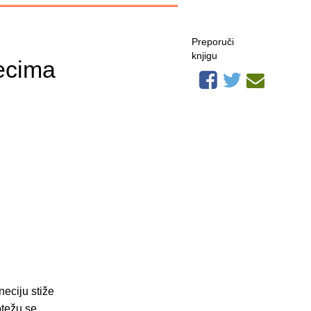
Preporuči
knjigu
lecima
eciju stiže
otežu se