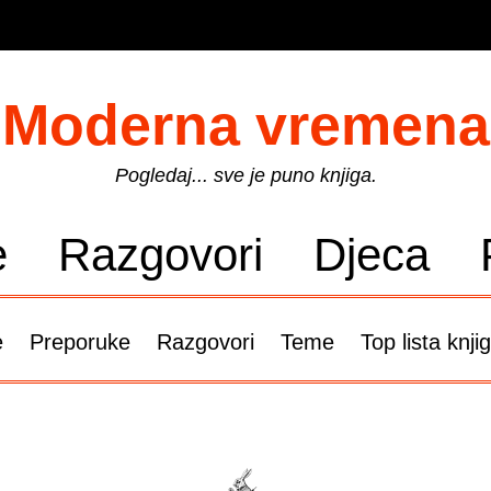
Moderna vremena
Pogledaj... sve je puno knjiga.
e
Razgovori
Djeca
e
Preporuke
Razgovori
Teme
Top lista knji