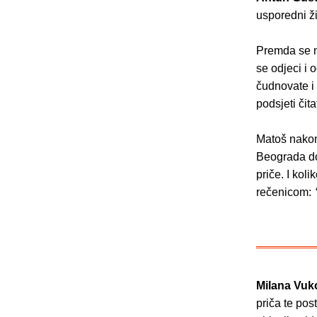
usporedni ži
Premda se ni
se odjeci i 
čudnovate i 
podsjeti čit
Matoš nakon
Beograda do
priče. I kol
rečenicom: “
Milana Vuk
priča te po