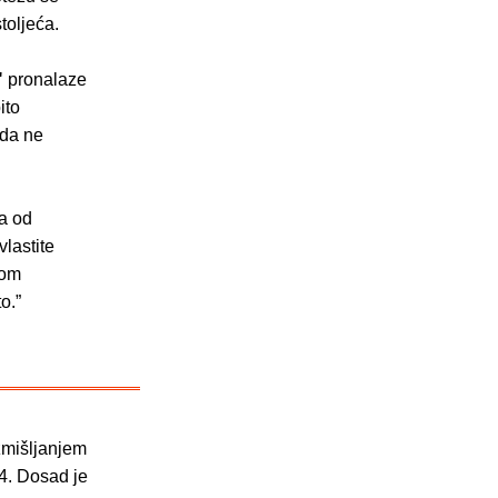
toljeća.
"
pronalaze
ito
 da ne
ja od
lastite
vom
o.”
zmišljanjem
4. Dosad je