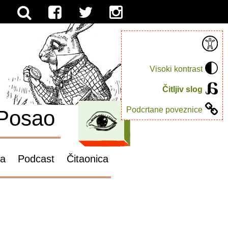
Visoki kontrast
Čitljiv slog
Podcrtane poveznice
Posao
ga
Podcast
Čitaonica