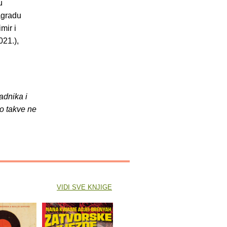
u
agradu
mir i
021.),
adnika i
o takve ne
VIDI SVE KNJIGE