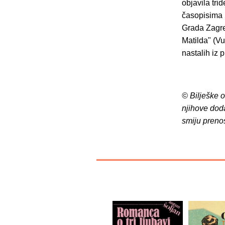
objavila tri
časopisima 
Grada Zagreb
Matilda" (Vu
nastalih iz p
© Bilješke 
njihove dod
smiju preno