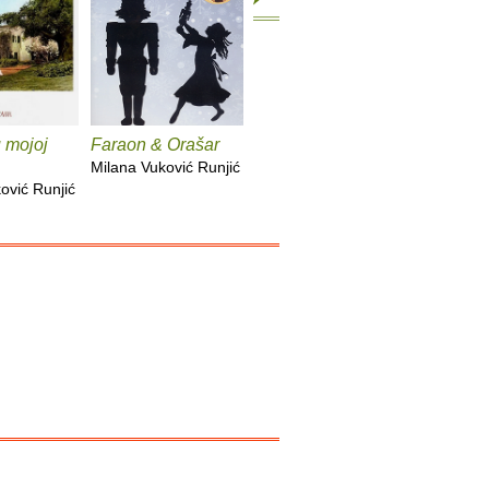
u mojoj
Faraon & Orašar
Vladimir i Matilda
Proklete
Milana Vuković Runjić
Milana Vuković Runjić
Milana Vu
ović Runjić