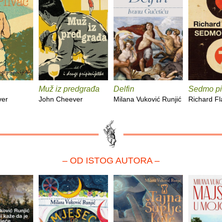
Muž iz predgrađa
Delfin
Sedmo pi
ver
John Cheever
Milana Vuković Runjić
Richard F
– OD ISTOG AUTORA –