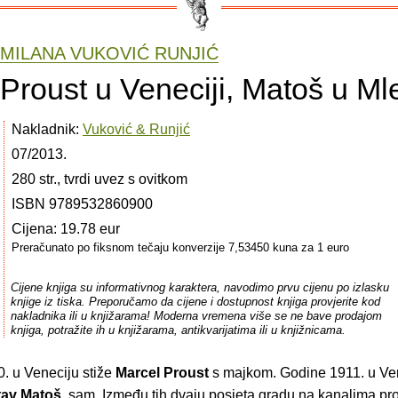
MILANA VUKOVIĆ RUNJIĆ
Proust u Veneciji, Matoš u M
Nakladnik:
Vuković & Runjić
07/2013.
280 str., tvrdi uvez s ovitkom
ISBN 9789532860900
Cijena: 19.78 eur
Preračunato po fiksnom tečaju konverzije 7,53450 kuna za 1 euro
Cijene knjiga su informativnog karaktera, navodimo prvu cijenu po izlasku
knjige iz tiska. Preporučamo da cijene i dostupnost knjiga provjerite kod
nakladnika ili u knjižarama! Moderna vremena više se ne bave prodajom
knjiga, potražite ih u knjižarama, antikvarijatima ili u knjižnicama.
. u Veneciju stiže
Marcel Proust
s majkom. Godine 1911. u Ven
tav Matoš
, sam. Između tih dvaju posjeta gradu na kanalima pr