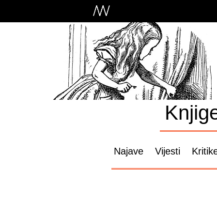
Knjig
Najave
Vijesti
Kritik