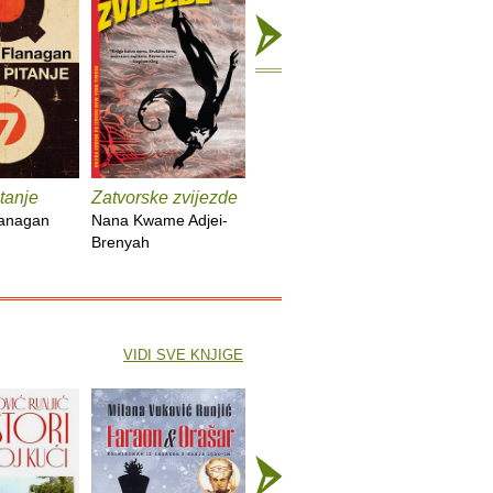
tanje
Zatvorske zvijezde
Kuća duhova
Kronike :
lanagan
Nana Kwame Adjei-
Isabel Allende
Bob Dyla
Brenyah
VIDI SVE KNJIGE