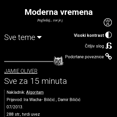
Moderna vremena
Pogledaj... sve je puno knjiga.
Sve teme
Visoki kontrast
Čitljiv slog
Podcrtane poveznice
JAMIE OLIVER
Sve za 15 minuta
Nakladnik:
Algoritam
Prijevod: Ira Wacha- Biličić , Damir Biličić
07/2013.
288 str., tvrdi uvez