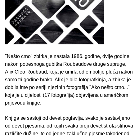
"Nešto crno" zbirka je nastala 1986. godine, dvije godine
nakon potresnoga gubitka Roubaudove druge supruge,
Alix Cleo Roubaud, koja je umrla od embolije pluća nakon
samo tri godine braka. Alix je bila fotografkinja, a zbirka je
dobila ime po seriji njezinih fotografija "Ako nešto crno..."
koja je u cijelosti (17 fotografija) objavljena u američkom
prijevodu knjige.
Knjiga se sastoji od devet poglavlja, svako je sastavljeno
od devet pjesama, od kojih svaka broji devet strofa-stihova
različite dužine, te od jedne zaključne pjesme također od