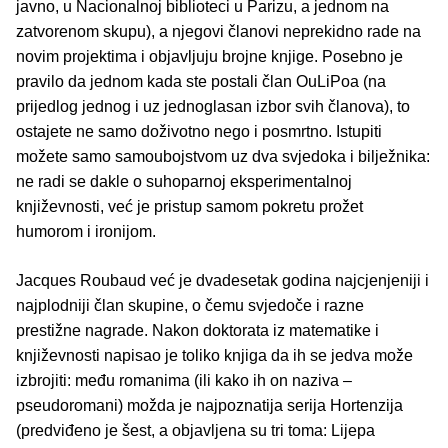
javno, u Nacionalnoj biblioteci u Parizu, a jednom na
zatvorenom skupu), a njegovi članovi neprekidno rade na
novim projektima i objavljuju brojne knjige. Posebno je
pravilo da jednom kada ste postali član OuLiPoa (na
prijedlog jednog i uz jednoglasan izbor svih članova), to
ostajete ne samo doživotno nego i posmrtno. Istupiti
možete samo samoubojstvom uz dva svjedoka i bilježnika:
ne radi se dakle o suhoparnoj eksperimentalnoj
književnosti, već je pristup samom pokretu prožet
humorom i ironijom.
Jacques Roubaud već je dvadesetak godina najcjenjeniji i
najplodniji član skupine, o čemu svjedoče i razne
prestižne nagrade. Nakon doktorata iz matematike i
književnosti napisao je toliko knjiga da ih se jedva može
izbrojiti: među romanima (ili kako ih on naziva –
pseudoromani) možda je najpoznatija serija Hortenzija
(predviđeno je šest, a objavljena su tri toma: Lijepa