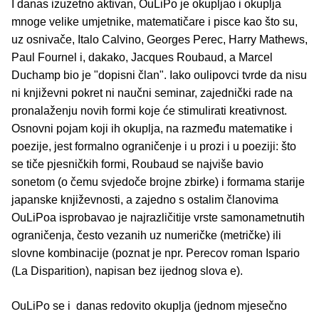
I danas izuzetno aktivan, OuLiPo je okupljao i okuplja
mnoge velike umjetnike, matematičare i pisce kao što su,
uz osnivače, Italo Calvino, Georges Perec, Harry Mathews,
Paul Fournel i, dakako, Jacques Roubaud, a Marcel
Duchamp bio je "dopisni član". Iako oulipovci tvrde da nisu
ni književni pokret ni naučni seminar, zajednički rade na
pronalaženju novih formi koje će stimulirati kreativnost.
Osnovni pojam koji ih okuplja, na razmeđu matematike i
poezije, jest formalno ograničenje i u prozi i u poeziji: što
se tiče pjesničkih formi, Roubaud se najviše bavio
sonetom (o čemu svjedoče brojne zbirke) i formama starije
japanske književnosti, a zajedno s ostalim članovima
OuLiPoa isprobavao je najrazličitije vrste samonametnutih
ograničenja, često vezanih uz numeričke (metričke) ili
slovne kombinacije (poznat je npr. Perecov roman Ispario
(La Disparition), napisan bez ijednog slova e).
OuLiPo se i danas redovito okuplja (jednom mjesečno