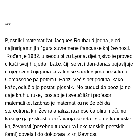
***
Pjesnik i matematičar Jacques Roubaud jedna je od
najintrigantnijih figura suvremene francuske književnosti.
Rođen je 1932. u seocu blizu Lyona, djetinjstvo je proveo
u kući svojih djeda i bake, čiji se vrt i dan-danas pojavljuje
u njegovim knjigama, a zatim se s roditeljima preselio u
Carcassone pa potom u Pariz. Već s pet godina, kako
kaže, odlučio je postati pjesnik. No budući da poezija ne
daje kruh u ruke, postao je i sveučilišni profesor
matematike. Izabrao je matematiku ne želeći da
stereotipna književna analiza raznese čaroliju riječi, no
kasnije ga je strast proučavanja soneta i starije francuske
književnosti (posebno trubadura i okcitanskih poetskih
formi) dovela i do doktorata iz književnosti.