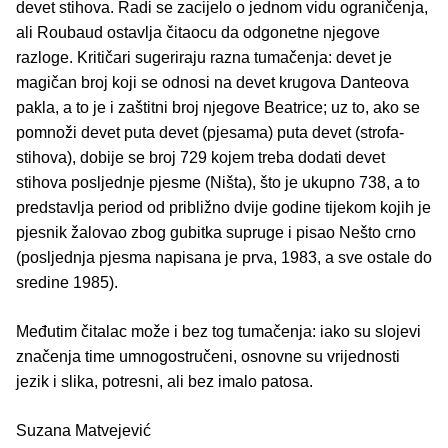
devet stihova. Radi se zacijelo o jednom vidu ograničenja,
ali Roubaud ostavlja čitaocu da odgonetne njegove
razloge. Kritičari sugeriraju razna tumačenja: devet je
magičan broj koji se odnosi na devet krugova Danteova
pakla, a to je i zaštitni broj njegove Beatrice; uz to, ako se
pomnoži devet puta devet (pjesama) puta devet (strofa-
stihova), dobije se broj 729 kojem treba dodati devet
stihova posljednje pjesme (Ništa), što je ukupno 738, a to
predstavlja period od približno dvije godine tijekom kojih je
pjesnik žalovao zbog gubitka supruge i pisao Nešto crno
(posljednja pjesma napisana je prva, 1983, a sve ostale do
sredine 1985).
Međutim čitalac može i bez tog tumačenja: iako su slojevi
značenja time umnogostručeni, osnovne su vrijednosti
jezik i slika, potresni, ali bez imalo patosa.
Suzana Matvejević