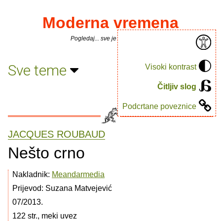
Moderna vremena
Pogledaj... sve je puno knjiga.
Sve teme
Visoki kontrast
Čitljiv slog
Podcrtane poveznice
JACQUES ROUBAUD
Nešto crno
Nakladnik:
Meandarmedia
Prijevod: Suzana Matvejević
07/2013.
122 str., meki uvez