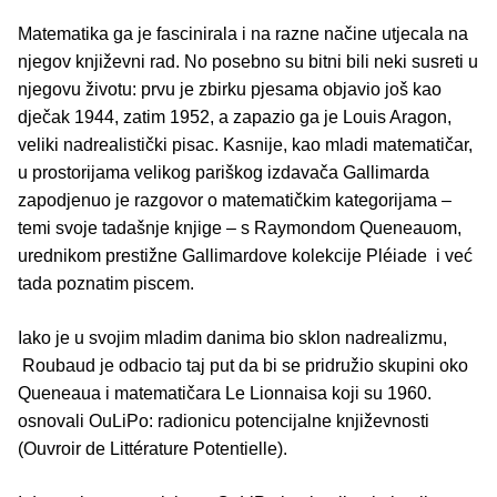
Matematika ga je fascinirala i na razne načine utjecala na
njegov književni rad. No posebno su bitni bili neki susreti u
njegovu životu: prvu je zbirku pjesama objavio još kao
dječak 1944, zatim 1952, a zapazio ga je Louis Aragon,
veliki nadrealistički pisac. Kasnije, kao mladi matematičar,
u prostorijama velikog pariškog izdavača Gallimarda
zapodjenuo je razgovor o matematičkim kategorijama –
temi svoje tadašnje knjige – s Raymondom Queneauom,
urednikom prestižne Gallimardove kolekcije Pléiade i već
tada poznatim piscem.
Iako je u svojim mladim danima bio sklon nadrealizmu,
Roubaud je odbacio taj put da bi se pridružio skupini oko
Queneaua i matematičara Le Lionnaisa koji su 1960.
osnovali OuLiPo: radionicu potencijalne književnosti
(Ouvroir de Littérature Potentielle).