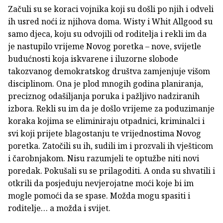
Začuli su se koraci vojnika koji su došli po njih i odveli
ih usred noći iz njihova doma. Wisty i Whit Allgood su
samo djeca, koju su odvojili od roditelja i rekli im da
je nastupilo vrijeme Novog poretka – nove, svijetle
budućnosti koja iskvarene i iluzorne slobode
takozvanog demokratskog društva zamjenjuje višom
disciplinom. Ona je plod mnogih godina planiranja,
preciznog odašiljanja poruka i pažljivo nadziranih
izbora. Rekli su im da je došlo vrijeme za poduzimanje
koraka kojima se eliminiraju otpadnici, kriminalci i
svi koji prijete blagostanju te vrijednostima Novog
poretka. Zatočili su ih, sudili im i prozvali ih vješticom
i čarobnjakom. Nisu razumjeli te optužbe niti novi
poredak. Pokušali su se prilagoditi. A onda su shvatili i
otkrili da posjeduju nevjerojatne moći koje bi im
mogle pomoći da se spase. Možda mogu spasiti i
roditelje… a možda i svijet.