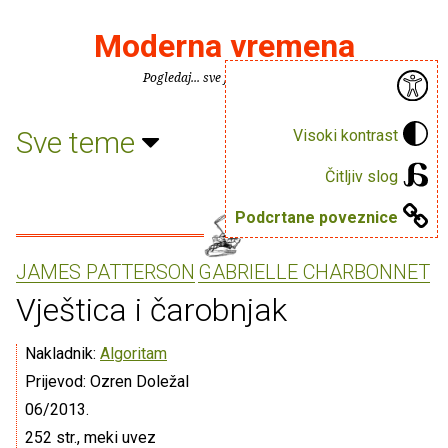
Moderna vremena
Pogledaj... sve je puno knjiga.
Sve teme
Visoki kontrast
Čitljiv slog
Podcrtane poveznice
JAMES PATTERSON
GABRIELLE CHARBONNET
Vještica i čarobnjak
Nakladnik:
Algoritam
Prijevod: Ozren Doležal
06/2013.
252 str., meki uvez