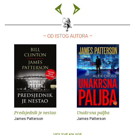
– OD ISTOG AUTORA –
Predsjednik je nestao
Unakrsna paljba
James Patterson
James Patterson
VIDI SVE KNJIGE