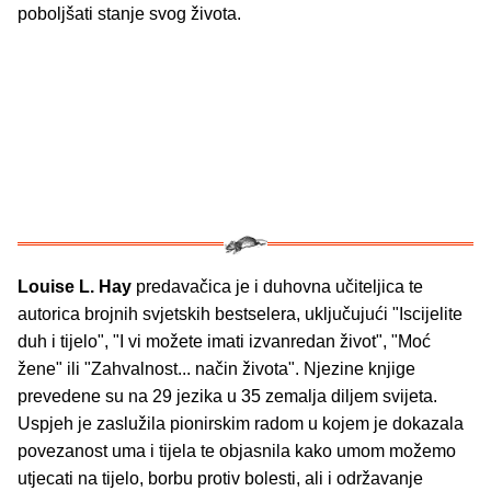
poboljšati stanje svog života.
Louise L. Hay
predavačica je i duhovna učiteljica te
autorica brojnih svjetskih bestselera, uključujući "Iscijelite
duh i tijelo", "I vi možete imati izvanredan život", "Moć
žene" ili "Zahvalnost... način života". Njezine knjige
prevedene su na 29 jezika u 35 zemalja diljem svijeta.
Uspjeh je zaslužila pionirskim radom u kojem je dokazala
povezanost uma i tijela te objasnila kako umom možemo
utjecati na tijelo, borbu protiv bolesti, ali i održavanje