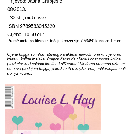
Prijevod: Jasna Grubješić
08/2013.
132 str., meki uvez
ISBN 9789533045320
Cijena: 10.60 eur
Preračunato po fiksnom tečaju konverzije 7,53450 kuna za 1 euro
Cijene knjiga su informativnog karaktera, navodimo prvu cijenu po
izlasku knjige iz tiska. Preporučamo da cijene i dostupnost knjiga
provjerite kod nakladnika ili u knjižarama! Moderna vremena više se
ne bave prodajom knjiga, potražite ih u knjižarama, antikvarijatima ili
u knjižnicama.