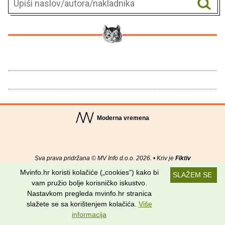
Moderna vremena
Sva prava pridržana © MV Info d.o.o. 2026. • Kriv je
Fiktiv
Mvinfo.hr koristi kolačiće („cookies“) kako bi
SLAŽEM SE
O nama
•
Pomoć
•
Uvjeti korištenja
•
RSS kanali
vam pružio bolje korisničko iskustvo.
Nastavkom pregleda mvinfo.hr stranica
Potraži nas na:
slažete se sa korištenjem kolačića.
Više
informacija