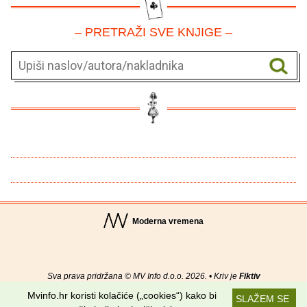
– PRETRAŽI SVE KNJIGE –
Moderna vremena
Sva prava pridržana © MV Info d.o.o. 2026. • Kriv je
Fiktiv
Mvinfo.hr koristi kolačiće („cookies“) kako bi
SLAŽEM SE
O nama
•
Pomoć
•
Uvjeti korištenja
•
RSS kanali