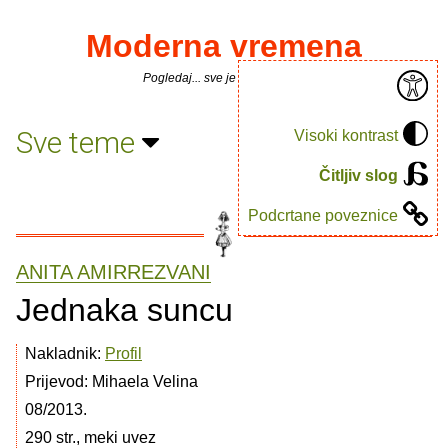
Moderna vremena
Pogledaj... sve je puno knjiga.
Sve teme
Visoki kontrast
Čitljiv slog
Podcrtane poveznice
ANITA AMIRREZVANI
Jednaka suncu
Nakladnik:
Profil
Prijevod: Mihaela Velina
08/2013.
290 str., meki uvez