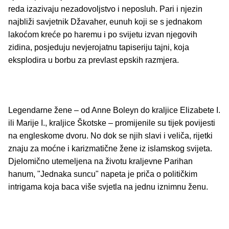
reda izazivaju nezadovoljstvo i neposluh. Pari i njezin
najbliži savjetnik Džavaher, eunuh koji se s jednakom
lakoćom kreće po haremu i po svijetu izvan njegovih
zidina, posjeduju nevjerojatnu tapiseriju tajni, koja
eksplodira u borbu za prevlast epskih razmjera.
Legendarne žene – od Anne Boleyn do kraljice Elizabete I.
ili Marije I., kraljice Škotske – promijenile su tijek povijesti
na engleskome dvoru. No dok se njih slavi i veliča, rijetki
znaju za moćne i karizmatične žene iz islamskog svijeta.
Djelomično utemeljena na životu kraljevne Parihan
hanum, "Jednaka suncu" napeta je priča o političkim
intrigama koja baca više svjetla na jednu iznimnu ženu.