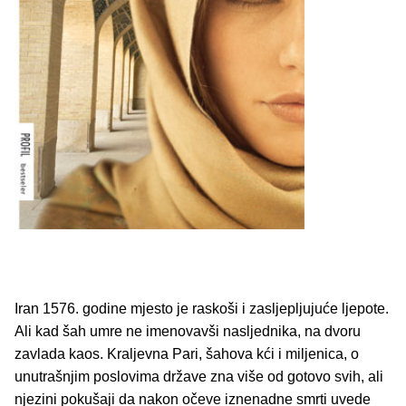
Iran 1576. godine mjesto je raskoši i zasljepljujuće ljepote.
Ali kad šah umre ne imenovavši nasljednika, na dvoru
zavlada kaos. Kraljevna Pari, šahova kći i miljenica, o
unutrašnjim poslovima države zna više od gotovo svih, ali
njezini pokušaji da nakon očeve iznenadne smrti uvede