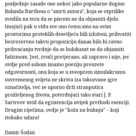
posljednje zasade one nekoć jako popularne dogme
Rolanda Barthesa o "smrti autora", koja se otprilike
svodila na tezu da se piscem ne da objasniti djelo.
Imajući pak u vidu sve ono čemu smo na ovim
prostorima proteklih desetljeća bili izloženi, prihvatiti
bezrezervno takvu propoziciju danas bilo bi ravno
prihvaćanju tvrdnje da se holokaust ne da objasniti
fašizmom. Jest, zvuči pretjerano, ali zapravo i nije, jer
ovdje pred sobom imamo poeziju preuzete
odgovornosti, onu koja se u sveopćem simulakrumu
suvremenog svijeta ne skriva iza takozvane igre
označitelja, već se uporno drži stranputica
proživljenog života, potvrđujući tako stari J. P.
Sartreov uvid da egzistencija uvijek prethodi esenciji.
Drugim riječima, ovdje je "koža na bubnju" – koji
itekako udara!
Damir Šodan