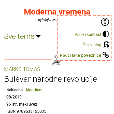
Moderna vremena
Pogledaj... sve je puno knjiga.
Sve teme
Visoki kontrast
Čitljiv slog
Podcrtane poveznice
MARKO TOMAŠ
Bulevar narodne revolucije
Nakladnik:
Algoritam
08/2013.
96 str., meki uvez
ISBN 9789533165035