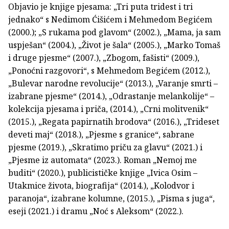
Objavio je knjige pjesama: „Tri puta tridest i tri
jednako“ s Nedimom Ćišićem i Mehmedom Begićem
(2000.); „S rukama pod glavom“ (2002.), „Mama, ja sam
uspješan“ (2004.), „Život je šala“ (2005.), „Marko Tomaš
i druge pjesme“ (2007.), „Zbogom, fašisti“ (2009.),
„Ponoćni razgovori“, s Mehmedom Begićem (2012.),
„Bulevar narodne revolucije“ (2013.), „Varanje smrti –
izabrane pjesme“ (2014.), „Odrastanje melankolije“ –
kolekcija pjesama i priča, (2014.), „Crni molitvenik“
(2015.), „Regata papirnatih brodova“ (2016.), „Trideset
deveti maj“ (2018.), „Pjesme s granice“, sabrane
pjesme (2019.), „Skratimo priču za glavu“ (2021.) i
„Pjesme iz automata“ (2023.). Roman „Nemoj me
buditi“ (2020.), publicističke knjige „Ivica Osim –
Utakmice života, biografija“ (2014.), „Kolodvor i
paranoja“, izabrane kolumne, (2015.), „Pisma s juga“,
eseji (2021.) i dramu „Noć s Aleksom“ (2022.).