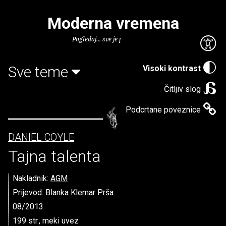
Moderna vremena
Pogledaj... sve je puno knjiga.
Sve teme
Visoki kontrast
Čitljiv slog
Podcrtane poveznice
DANIEL COYLE
Tajna talenta
Nakladnik:
AGM
Prijevod: Blanka Klemar Prša
08/2013.
199 str., meki uvez