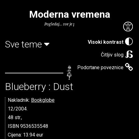
Moderna vremena
Pogledaj... sve je puno knjiga.
Sve teme
Visoki kontrast
Čitljiv slog
Podcrtane poveznice
Blueberry : Dust
Nakladnik:
Bookglobe
12/2004.
48 str.,
ISBN 9536535548
Cijena: 13.94 eur