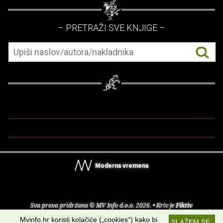
– PRETRAŽI SVE KNJIGE –
Moderna vremena
Sva prava pridržana © MV Info d.o.o. 2026. • Kriv je
Fiktiv
Mvinfo.hr koristi kolačiće („cookies“) kako bi
SLAŽEM SE