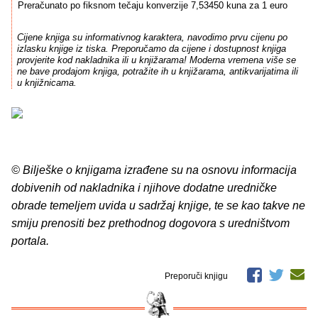
Preračunato po fiksnom tečaju konverzije 7,53450 kuna za 1 euro
Cijene knjiga su informativnog karaktera, navodimo prvu cijenu po
izlasku knjige iz tiska. Preporučamo da cijene i dostupnost knjiga
provjerite kod nakladnika ili u knjižarama! Moderna vremena više se
ne bave prodajom knjiga, potražite ih u knjižarama, antikvarijatima ili
u knjižnicama.
© Bilješke o knjigama izrađene su na osnovu informacija
dobivenih od nakladnika i njihove dodatne uredničke
obrade temeljem uvida u sadržaj knjige, te se kao takve ne
smiju prenositi bez prethodnog dogovora s uredništvom
portala.
Preporuči knjigu