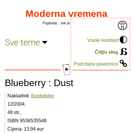
Moderna vremena
Pogledaj... sve je puno knjiga.
Sve teme
Visoki kontrast
Čitljiv slog
Podcrtane poveznice
Blueberry : Dust
Nakladnik:
Bookglobe
12/2004.
48 str.,
ISBN 9536535548
Cijena: 13.94 eur