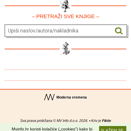
– PRETRAŽI SVE KNJIGE –
Moderna vremena
Sva prava pridržana © MV Info d.o.o. 2026. • Kriv je
Fiktiv
Mvinfo.hr koristi kolačiće („cookies“) kako bi
SLAŽEM SE