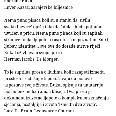
Snežane Bukal.
Enver Kazaz, Sarajevske bilježnice
Nema puno pisaca koji su u stanju da ‘sivilu
svakodnevice’ opišu tako da čitalac bude potpuno
uvučen u priču. Nema puno pisaca koji su zapisali
stranice tolike ljepote o susretu sa nepoznatim. Smrt,
ljubav, identitet… sve ove do dosade mrtve riječi
Bukal oživljava u svojoj prozi.
Herman Jacobs, De Morgen
To je suptilna proza o ljudima koji razapeti između
prošlosti i sadašnjosti pokušavaju da ponovo
uspostave svoje živote. Bukal opisuje tu unutarnju
borbu bez melodrama i klišeja. Ova proza je
dokument izuzetne ljepote o kompleksnom značenju
sjećanja, nostalgije i života ‘između dva života’.
Lara De Bruin, Leeuwarde Courant