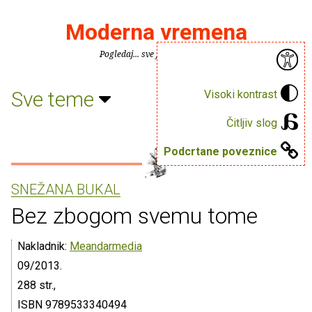
Moderna vremena
Pogledaj... sve je puno knjiga.
Sve teme
Visoki kontrast
Čitljiv slog
Podcrtane poveznice
SNEŽANA BUKAL
Bez zbogom svemu tome
Nakladnik:
Meandarmedia
09/2013.
288 str.,
ISBN 9789533340494