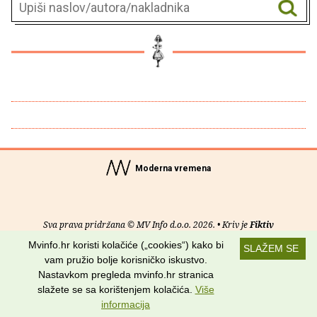
Moderna vremena
Sva prava pridržana © MV Info d.o.o. 2026. • Kriv je
Fiktiv
Mvinfo.hr koristi kolačiće („cookies“) kako bi
SLAŽEM SE
O nama
•
Pomoć
•
Uvjeti korištenja
•
RSS kanali
vam pružio bolje korisničko iskustvo.
Nastavkom pregleda mvinfo.hr stranica
Potraži nas na:
slažete se sa korištenjem kolačića.
Više
informacija