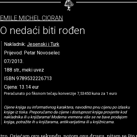
EMILE MICHEL CIORAN
O nedaći biti rođen
Nakladnik:
Jesenski i Turk
Prijevod: Petar Novoselec
07/2013.
188 str., meki uvez
ISBN 9789532226713
Cijena: 13.14 eur
Preračunato po fiksnom tečaju konverzije 7,53450 kuna za 1 euro
Cijene knjiga su informativnog karaktera, navodimo prvu cijenu po izlasku
knjige iz tiska. Preporučamo da cijene i dostupnost knjiga provjerite kod
nakladnika ili u knjižarama! Moderna vremena više se ne bave prodajom
knjiga, potražite ih u knjižarama, antikvarijatima ili u knjižnicama.
utro. Osjećam ovu sekundu, potom onu drugu, pitam se što 