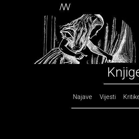
Knjig
Najave
Vijesti
Kritik