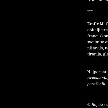
***
Emile M. 
obitelji pr
francuskom
svojim se e
ništavilo,
tiranija, gl
Najpoznati
raspadanja, 
poraženih.
© Bilješke 