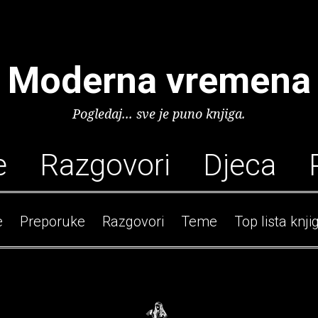
Moderna vremena
Pogledaj... sve je puno knjiga.
e
Razgovori
Djeca
e
Preporuke
Razgovori
Teme
Top lista knji