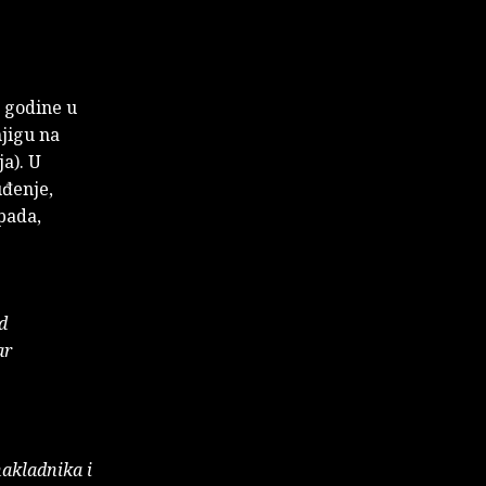
. godine u
njigu na
a). U
uđenje,
pada,
d
ar
nakladnika i