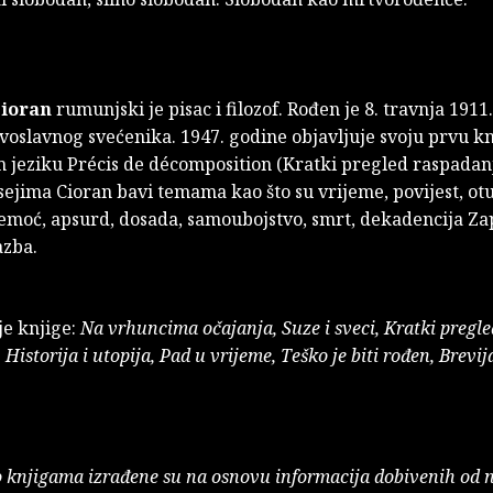
Cioran
rumunjski je pisac i filozof. Rođen je 8. travnja 1911
avoslavnog svećenika. 1947. godine objavljuje svoju prvu k
 jeziku Précis de décomposition (Kratki pregled raspadanj
sejima Cioran bavi temama kao što su vrijeme, povijest, ot
 nemoć, apsurd, dosada, samoubojstvo, smrt, dekadencija Za
azba.
je knjige:
Na vrhuncima očajanja, Suze i sveci, Kratki pregle
Historija i utopija, Pad u vrijeme, Teško je biti rođen, Brevij
o knjigama izrađene su na osnovu informacija dobivenih od 