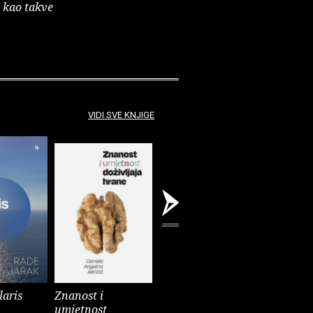
e kao takve
VIDI SVE KNJIGE
laris
Znanost i
Kultura selfija
Mačkozb
umjetnost
Ana Peraica