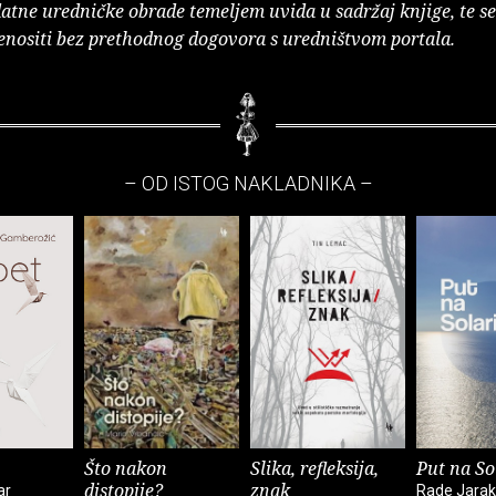
atne uredničke obrade temeljem uvida u sadržaj knjige, te s
enositi bez prethodnog dogovora s uredništvom portala.
– OD ISTOG NAKLADNIKA –
Što nakon
Slika, refleksija,
Put na So
distopije?
znak
ar
Rade Jarak