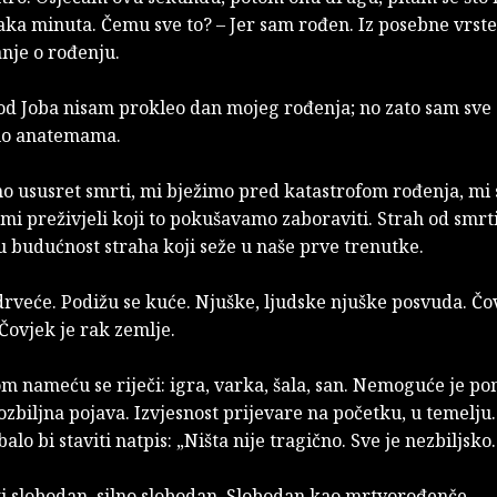
aka minuta. Čemu sve to? – Jer sam rođen. Iz posebne vrste
anje o rođenju.
 od Joba nisam prokleo dan mojeg rođenja; no zato sam sve
uo anatemama.
mo ususret smrti, mi bježimo pred katastrofom rođenja, mi 
i preživjeli koji to pokušavamo zaboraviti. Strah od smrt
u budućnost straha koji seže u naše prve trenutke.
rveće. Podižu se kuće. Njuške, ljudske njuške posvuda. Čo
Čovjek je rak zemlje.
 nameću se riječi: igra, varka, šala, san. Nemoguće je pomi
ozbiljna pojava. Izvjesnost prijevare na početku, u temelju
alo bi staviti natpis: „Ništa nije tragično. Sve je nezbiljsko.
ti slobodan, silno slobodan. Slobodan kao mrtvorođenče.