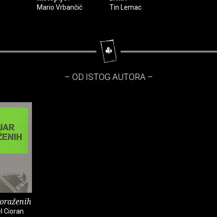
Mario Vrbančić
Tin Lemac
– OD ISTOG AUTORA –
poraženih
l Cioran