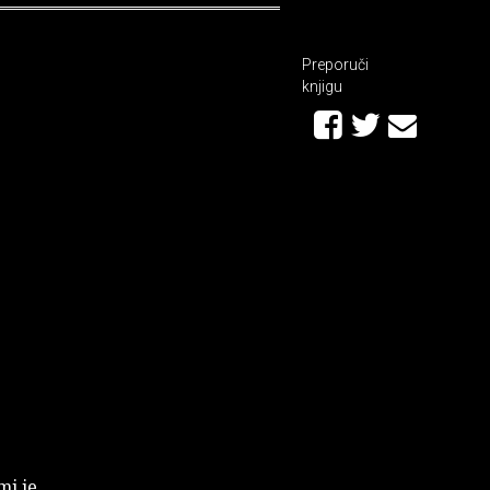
Preporuči
knjigu
mi je