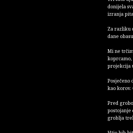
donijela sv
izranja pit
Za razliku
dane obas
Mi ne trči
koprcamo, m
projekcija 
Posječeno d
kao korov. 
Pred grobom
postojanje 
groblja treb
Htio bih bi