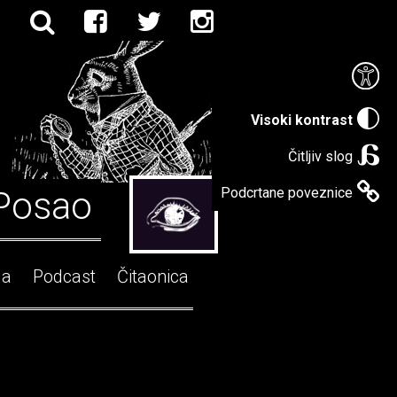
Visoki kontrast
Čitljiv slog
Posao
Podcrtane poveznice
ga
Podcast
Čitaonica