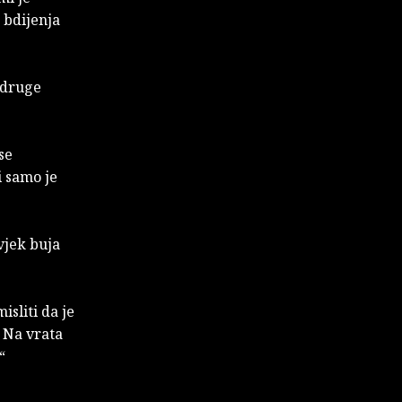
 bdijenja
 druge
se
i samo je
vjek buja
sliti da je
. Na vrata
“