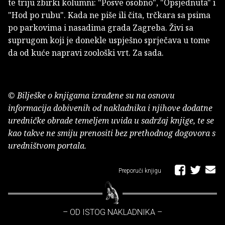
te triju zbirki kolumni: "Posve osobno", "Opsjednuta" i
"Hod po rubu". Kada ne piše ili čita, trčkara sa psima
po parkovima i nasadima grada Zagreba. Živi sa
suprugom koji je donekle uspješno sprječava u tome
da od kuće napravi zoološki vrt. Za sada.
© Bilješke o knjigama izrađene su na osnovu
informacija dobivenih od nakladnika i njihove dodatne
uredničke obrade temeljem uvida u sadržaj knjige, te se
kao takve ne smiju prenositi bez prethodnog dogovora s
uredništvom portala.
Preporuči knjigu
– OD ISTOG NAKLADNIKA –