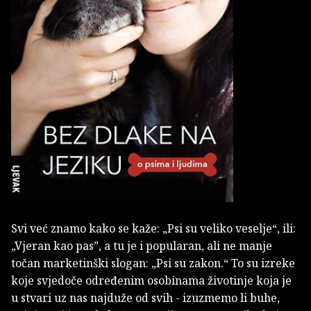
Svi već znamo kako se kaže: „Psi su veliko veselje“, ili:
„Vjeran kao pas”, a tu je i popularan, ali ne manje
točan marketinški slogan: „Psi su zakon.“ To su izreke
koje svjedoče određenim osobinama životinje koja je
u stvari uz nas najduže od svih - izuzmemo li buhe,