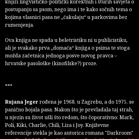
knjizi lingvističko-politički korektnih i šturih savjeta o
postupanju sa psom, nego ima i te kako sočnih tema o
kojima vlasnici pasa ne „ćakulaju“ u parkovima bez
rumenjenja.
Ova knjiga ne spada u beletristiku ni u publicistiku,
ali je svakako prva „domaća“ knjiga o psima te stoga
možda začetnica jednoga posve novog pravca –
hrvatske pasološke (kinofilske?) proze.
***
Rujana Jeger
rođena je 1968. u Zagrebu, a do 1975. se
panično bojala pasa. Nakon što je prevladala taj strah,
u njezin su život ušli što redom, što čoporativno: Mark,
Poli, Kiki, Charlie, Chili, Liza i Joy. Književne
referencije stekla je kao autorica romana "Darkroom"