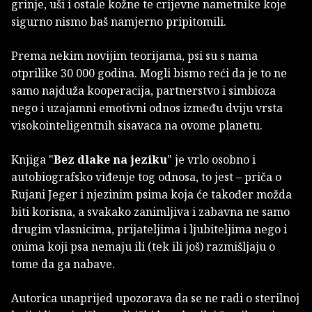
grinje, uši i ostale kožne te crijevne nametnike koje
sigurno nismo baš namjerno pripitomili.
Prema nekim novijim teorijama, psi su s nama
otprilike 30 000 godina. Mogli bismo reći da je to ne
samo najduža kooperacija, partnerstvo i simbioza
nego i uzajamni emotivni odnos između dviju vrsta
visokointeligentnih sisavaca na ovome planetu.
Knjiga "
Bez dlake na jeziku
" je vrlo osobno i
autobiografsko viđenje tog odnosa, to jest – priča o
Rujani Jeger i njezinim psima koja će također možda
biti korisna, a svakako zanimljiva i zabavna ne samo
drugim vlasnicima, prijateljima i ljubiteljima nego i
onima koji psa nemaju ili (tek ili još) razmišljaju o
tome da ga nabave.
Autorica unaprijed upozorava da se ne radi o sterilnoj