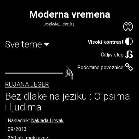
Moderna vremena
Pogledaj... sve je puno knjiga.
Sve teme
Visoki kontrast
Čitljiv slog
Podcrtane poveznice
RUJANA JEGER
Bez dlake na jeziku : O psima
i ljudima
Nakladnik:
Naklada Ljevak
09/2013.
250 str., meki uvez