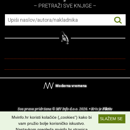
– PRETRAŽI SVE KNJIGE –
Moderna vremena
Sva prava pridržana © MV Info d.o.o. 2026. • Kriv je
Fiktiv
Mvinfo.hr koristi kolačiće („cookies“) kako bi
SLAŽEM SE
O nama
•
Pomoć
•
Uvjeti korištenja
•
RSS kanali
vam pružio bolje korisničko iskustvo.
Nastavkom pregleda mvinfo.hr stranica