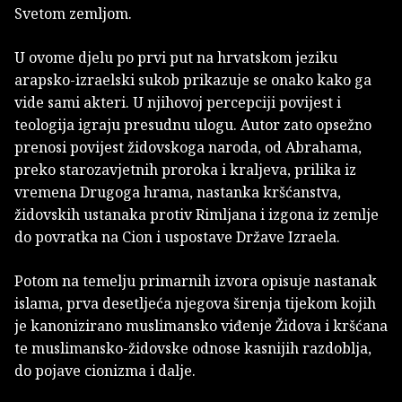
Svetom zemljom.
U ovome djelu po prvi put na hrvatskom jeziku
arapsko-izraelski sukob prikazuje se onako kako ga
vide sami akteri. U njihovoj percepciji povijest i
teologija igraju presudnu ulogu. Autor zato opsežno
prenosi povijest židovskoga naroda, od Abrahama,
preko starozavjetnih proroka i kraljeva, prilika iz
vremena Drugoga hrama, nastanka kršćanstva,
židovskih ustanaka protiv Rimljana i izgona iz zemlje
do povratka na Cion i uspostave Države Izraela.
Potom na temelju primarnih izvora opisuje nastanak
islama, prva desetljeća njegova širenja tijekom kojih
je kanonizirano muslimansko viđenje Židova i kršćana
te muslimansko-židovske odnose kasnijih razdoblja,
do pojave cionizma i dalje.