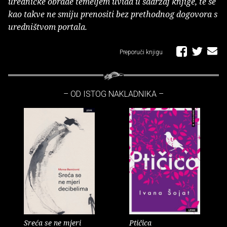
uredničke obrade temeljem uvida u sadržaj knjige, te se
kao takve ne smiju prenositi bez prethodnog dogovora s
uredništvom portala.
Preporuči knjigu
– OD ISTOG NAKLADNIKA –
Sreća se ne mjeri
Ptičica