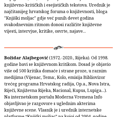
književno-kritičkih i esejističkih tekstova. Urednik je
najčitanijeg hrvatskog foruma o književnosti, bloga
"Knjiški moljac" gdje već punih devet godina
svakodnevnim ritmom donosi različite književne
vijesti, intervjue, kritike, osvrte, najave...
Božidar Alajbegović
(1972.-2020., Rijeka). Od 1998.
godine bavi se književnom kritikom. Dosad je objavio
više od 500 kritika domaće i strane proze, u raznim
medijima (Vijenac, Tema:, Kolo, emisija Bibliovizor
trećeg programa Hrvatskog radija, Op.a., Nova Istra,
Riječi, Književna Rijeka, Nacional, Kupus, Lupiga...).
Na internetskom portalu Moderna Vremena Info
objavljivao je razgovore s uglednim akterima
književne scene. Vlasnik je i urednik internetske
platforme “Knjiški moljac” na kojoj od 2004. godine,