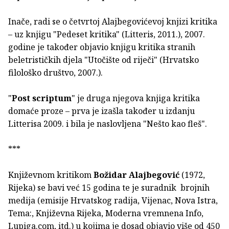
Inače, radi se o četvrtoj Alajbegovićevoj knjizi kritika
– uz knjigu "Pedeset kritika" (Litteris, 2011.), 2007.
godine je također objavio knjigu kritika stranih
beletrističkih djela "Utočište od riječi" (Hrvatsko
filološko društvo, 2007.).
"
Post scriptum
" je druga njegova knjiga kritika
domaće proze – prva je izašla također u izdanju
Litterisa 2009. i bila je naslovljena "Nešto kao fleš".
***
Književnom kritikom
Božidar Alajbegović
(1972,
Rijeka) se bavi već 15 godina te je suradnik brojnih
medija (emisije Hrvatskog radija, Vijenac, Nova Istra,
Tema:, Književna Rijeka, Moderna vremnena Info,
Lupiga.com, itd.) u kojima je dosad objavio više od 450