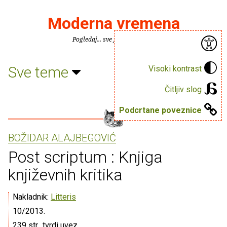
Moderna vremena
Pogledaj... sve je puno knjiga.
Sve teme
Visoki kontrast
Čitljiv slog
Podcrtane poveznice
BOŽIDAR ALAJBEGOVIĆ
Post scriptum : Knjiga
književnih kritika
Nakladnik:
Litteris
10/2013.
239 str., tvrdi uvez