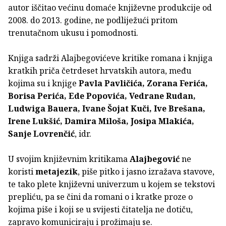
autor iščitao većinu domaće književne produkcije od
2008. do 2013. godine, ne podliježući pritom
trenutačnom ukusu i pomodnosti.
Knjiga sadrži Alajbegovićeve kritike romana i knjiga
kratkih priča četrdeset hrvatskih autora, među
kojima su i knjige
Pavla Pavličića, Zorana Ferića,
Borisa Perića, Ede Popovića, Vedrane Rudan,
Ludwiga Bauera, Ivane Šojat Kuči, Ive Brešana,
Irene Lukšić, Damira Miloša, Josipa Mlakića,
Sanje Lovrenčić
, idr.
U svojim književnim kritikama
Alajbegović
ne
koristi
metajezik
, piše pitko i jasno izražava stavove,
te tako plete književni univerzum u kojem se tekstovi
prepliću, pa se čini da romani o i kratke proze o
kojima piše i koji se u svijesti čitatelja ne dotiču,
zapravo komuniciraju i prožimaju se.