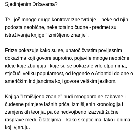
Sjedinjenim Državama?
Te i još mnoge druge kontroverzne tvrdnje – neke od njih
podosta neobične, neke totalno čudne - predmet su
istraživanja knjige "Izmišljeno znanje".
Fritze pokazuje kako su se, unatoč čvrstim povijesnim
dokazima koji govore suprotno, pojavile mnoge neobične
ideje koje zbunjuju i koje su se pokazale vrlo otpornima,
stječući veliku popularnost, od legende o Atlantidi do one o
američkim Indijancima koji govore velškim jezikom.
Knjiga "Izmišljeno znanje" nudi mnogobrojne zabavne i
čudesne primjere lažnih priča, izmišljenih kronologija i
zamjenskih teorija, pa će nedvojbeno izazvati žučne
rasprave među čitateljima – kako skepticima, tako i onima
koji vjeruju.