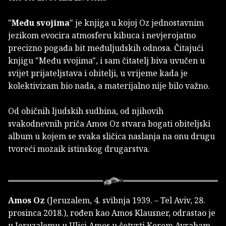
"
Među svojima
" je knjiga u kojoj Oz jednostavnim
jezikom evocira atmosferu kibuca i nevjerojatno
precizno pogađa bit međuljudskih odnosa. Čitajući
knjigu "Među svojima", i sam čitatelj biva uvučen u
svijet prijateljstava i obitelji, u vrijeme kada je
kolektivizam bio nada, a materijalno nije bilo važno.
Od običnih ljudskih sudbina, od njihovih
svakodnevnih priča Amos Oz stvara bogati obiteljski
album u kojem se svaka sličica naslanja na onu drugu
tvoreći mozaik istinskog drugarstva.
Amos Oz
(Jeruzalem, 4. svibnja 1939. – Tel Aviv, 28.
prosinca 2018.), rođen kao Amos Klausner, odrastao je
u Jeruzalemu u Ulici Amos u četvrti Kerem Avraham,