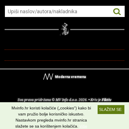
Moderna vremena
Sva prava pridržana © MV Info d.o.o. 2026. • Kriv je
Fiktiv
Mvinfo.hr koristi kolačiće („cookies“) kako bi
SLAŽEM SE
O nama
•
Pomoć
•
Uvjeti korištenja
•
RSS kanali
vam pružio bolje korisničko iskustvo.
Nastavkom pregleda mvinfo.hr stranica
Potraži nas na:
slažete se sa korištenjem kolačića.
Više