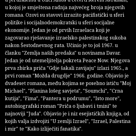
u kojoj je smještena radnja najvećeg broja njegovih
romana. Ozovi su stavovi izrazito pacifistički u sferi
politike i socijalnodemokratski u sferi socijalne
ekonomije. Jedan je od prvih Izraelaca koji je
zagovarao rješavanje izraelsko-palestinskog sukoba
nakon Šestodnevnog rata. Učinio je to još 1967. u
članku "Zemlja naših predaka" u novinama Davar.
Jedan je od utemeljitelja pokreta Peace Now. Njegova
prva zbirka priča "Gdje šakali zavijaju" izlazi 1965., a
prvi roman "Možda drugdje" 1966. godine. Objavio je
dvadeset romana, među kojima se posebno ističu "Moj
Michael", "Planina lošeg savjeta", "Soumchi", "Crna
kutija", "Fima", "Pantera u podrumu", "Isto more",
autobiografski roman "Priča o ljubavi i tmini" te
najnoviji "Juda". Objavio je i niz esejističkih knjiga, od
kojih valja izdvojiti "U zemlji Izrael", "Izrael, Palestina
i mir" te "Kako izliječiti fanatika".