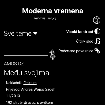
Moderna vremena
Pogledaj... sve je puno knjiga.
Sve teme
Visoki kontrast
Čitljiv slog
Podcrtane poveznice
AMOS OZ
Među svojima
Nakladnik:
Fraktura
Prijevod: Andrea Weiss Sadeh
11/2013.
192 str., tvrdi uvez s ovitkom