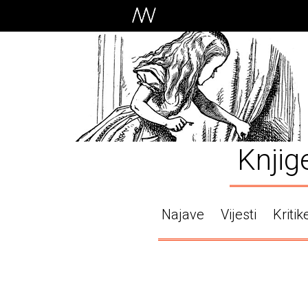
Knjig
Najave
Vijesti
Kritik