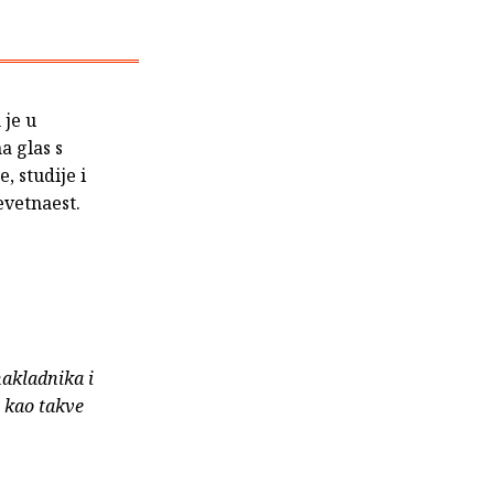
 je u
a glas s
, studije i
evetnaest.
nakladnika i
e kao takve