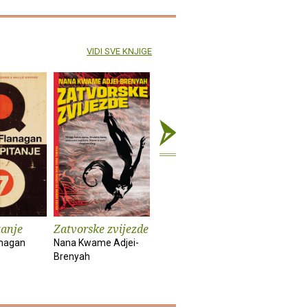
VIDI SVE KNJIGE
tanje
Zatvorske zvijezde
Kuća duhova
Kronike :
anagan
Nana Kwame Adjei-
Isabel Allende
Bob Dylan
Brenyah