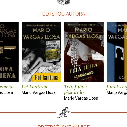
– OD ISTOG AUTORA –
remena
Pet kantuna
Teta Julia i
Junak iz 
piskaralo
s Llosa
Mario Vargas Llosa
Mario Varg
Mario Vargas Llosa