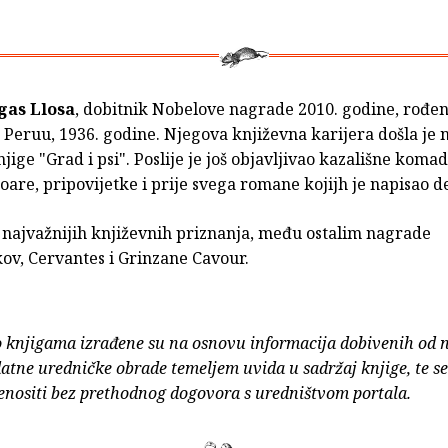
gas Llosa
, dobitnik Nobelove nagrade 2010. godine, rođen
 Peruu, 1936. godine. Njegova književna karijera došla je n
jige "Grad i psi". Poslije je još objavljivao kazališne komade
are, pripovijetke i prije svega romane kojijh je napisao d
e najvažnijih književnih priznanja, među ostalim nagrade
v, Cervantes i Grinzane Cavour.
o knjigama izrađene su na osnovu informacija dobivenih od 
atne uredničke obrade temeljem uvida u sadržaj knjige, te s
enositi bez prethodnog dogovora s uredništvom portala.