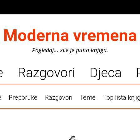
Moderna vremena
Pogledaj... sve je puno knjiga.
e
Razgovori
Djeca
e
Preporuke
Razgovori
Teme
Top lista knji