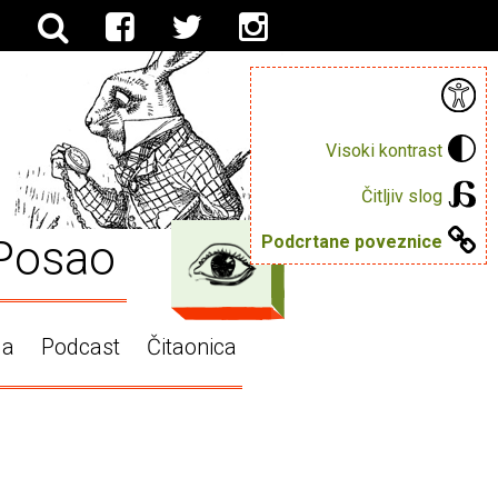
Visoki kontrast
Čitljiv slog
Posao
Podcrtane poveznice
ga
Podcast
Čitaonica