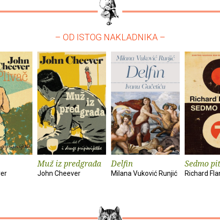
– OD ISTOG NAKLADNIKA –
Muž iz predgrađa
Delfin
Sedmo pi
er
John Cheever
Milana Vuković Runjić
Richard Fl