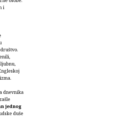
rne osobe:
 i
.
e
u
 društvo.
nili,
oljubnu,
Engleskoj
lizma.
ka dnevnika
zašle
an jednog
judske duše