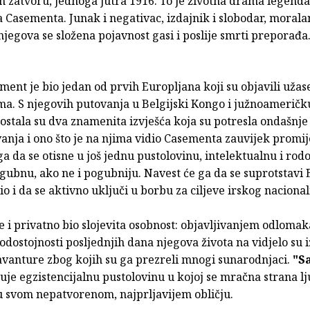
 zatvoru, jednoga jutra 1916. To je životna drama legenda
 Casementa. Junak i negativac, izdajnik i slobodar, moralan
jegova se složena pojavnost gasi i poslije smrti preporađa
ent je bio jedan od prvih Europljana koji su objavili užas
zma. S njegovih putovanja u Belgijski Kongo i južnoameričk
stala su dva znamenita izvješća koja su potresla ondašnje
anja i ono što je na njima vidio Casementa zauvijek promije
ga da se otisne u još jednu pustolovinu, intelektualnu i rod
gubnu, ako ne i pogubniju. Navest će ga da se suprotstavi 
vio i da se aktivno uključi u borbu za ciljeve irskog naciona
 i privatno bio slojevita osobnost: objavljivanjem odloma
odostojnosti posljednjih dana njegova života na vidjelo su i
avanture zbog kojih su ga prezreli mnogi sunarodnjaci.
"S
uje egzistencijalnu pustolovinu u kojoj se mračna strana l
 u svom nepatvorenom, najprljavijem obličju.