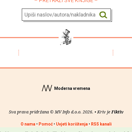
– PRETRAŽI SVE KNJIGE –
Moderna vremena
Sva prava pridržana © MV Info d.o.o. 2026. • Kriv je
Fiktiv
O nama
•
Pomoć
•
Uvjeti korištenja
•
RSS kanali