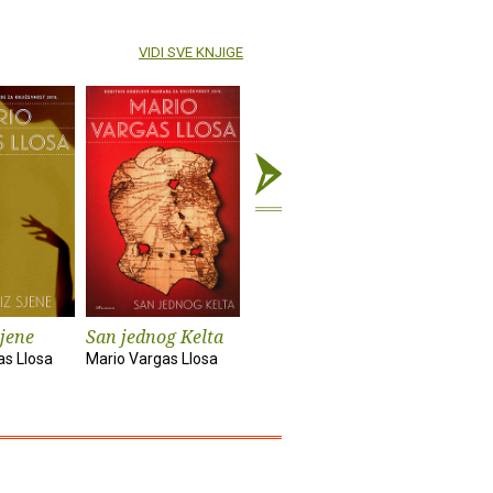
VIDI SVE KNJIGE
sjene
San jednog Kelta
Pripovjedač priča
Vragolije
curice
as Llosa
Mario Vargas Llosa
Mario Vargas Llosa
Mario Varg