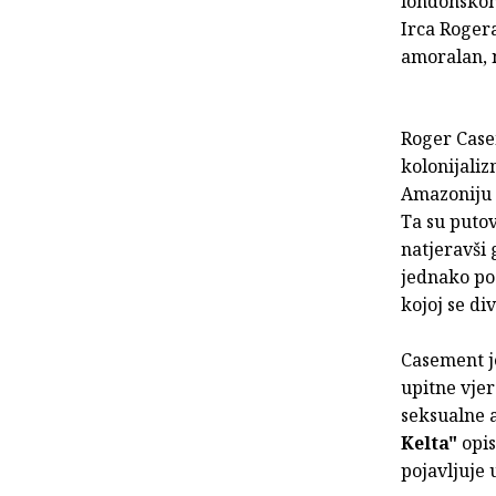
londonskom
Irca Rogera
amoralan, n
Roger Casem
kolonijali
Amazoniju o
Ta su putov
natjeravši 
jednako po
kojoj se di
Casement je
upitne vjer
seksualne 
Kelta"
opis
pojavljuje