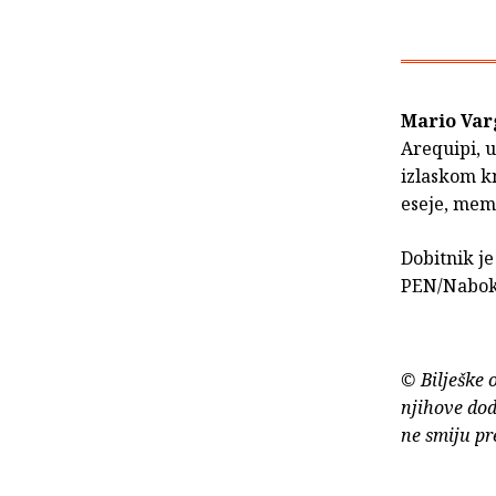
Mario Var
Arequipi, u
izlaskom kn
eseje, memo
Dobitnik j
PEN/Naboko
© Bilješke 
njihove dod
ne smiju pr