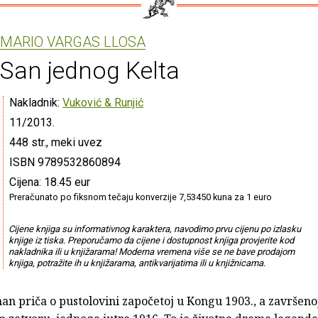
MARIO VARGAS LLOSA
San jednog Kelta
Nakladnik:
Vuković & Runjić
11/2013.
448 str., meki uvez
ISBN 9789532860894
Cijena: 18.45 eur
Preračunato po fiksnom tečaju konverzije 7,53450 kuna za 1 euro
Cijene knjiga su informativnog karaktera, navodimo prvu cijenu po izlasku
knjige iz tiska. Preporučamo da cijene i dostupnost knjiga provjerite kod
nakladnika ili u knjižarama! Moderna vremena više se ne bave prodajom
knjiga, potražite ih u knjižarama, antikvarijatima ili u knjižnicama.
an priča o pustolovini započetoj u Kongu 1903., a završeno