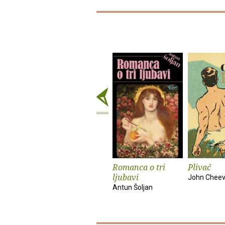
Romanca o tri
Plivač
ljubavi
John Cheev
Antun Šoljan