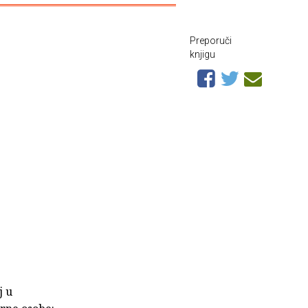
Preporuči
knjigu
j u