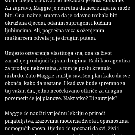
što bi čovjek očekivao od nekadašnje Miss Alabame.
Ali zapravo, Maggie je nesretna da nesretnija ne može
biti. Ona, naime, smatra da je odavno trebala biti
okružena djecom, odanim suprugom i kućnim
ljubimcima. Ali, pogrešna veza s oženjenim
muškarcem odvela ju je drugim putem.
Umjesto ostvarenja vlastitoga sna, ona za život
zarađuje prodajući taj san drugima. Radi kao agentica
za prodaju nekretnina, a tom je poslu krenulo
nizbrdo. Zato Maggie smišlja savršen plan kako da sve
okonča, kako da nestane. I kad sve bude spremno za
taj važan čin, jedno neočekivano otkriće za drugim
poremetit će joj planove. Nakratko? Ili zauvijek?
Maggie će naučiti vrijednu lekciju o prirodi
prijateljstva, izazovima moderna života i opasnostima
nemogućih snova. Ujedno će spoznati da svi, živi i