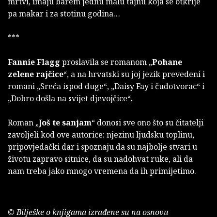
mrtvi, imaju barem jednu malu tajnu koja se otkrije
pa makar i za stotinu godina…
***
Fannie Flagg
proslavila se romanom „
Pohane
zelene rajčice
“, a na hrvatski su joj jezik prevedeni i
romani „Sreća ispod duge“, „Daisy Fay i čudotvorac“ i
„Dobro došla na svijet djevojčice“.
Roman „
Još te sanjam
“ donosi sve ono što su čitatelji
zavoljeli kod ove autorice: njezinu ljudsku toplinu,
pripovjedački dar i spoznaju da su najbolje stvari u
životu zapravo sitnice, da su nadohvat ruke, ali da
nam treba jako mnogo vremena da ih primijetimo.
© Bilješke o knjigama izrađene su na osnovu