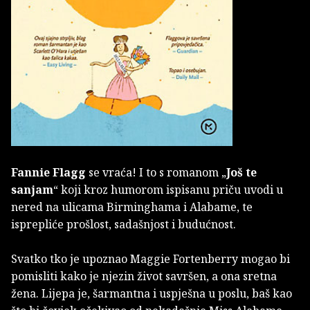
Fannie Flagg
se vraća! I to s romanom „
Još te
sanjam
“ koji kroz humorom ispisanu priču uvodi u
nered na ulicama Birminghama i Alabame, te
isprepliće prošlost, sadašnjost i budućnost.
Svatko tko je upoznao Maggie Fortenberry mogao bi
pomisliti kako je njezin život savršen, a ona sretna
žena. Lijepa je, šarmantna i uspješna u poslu, baš kao