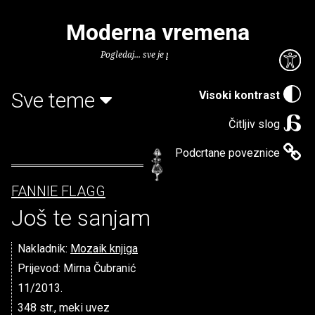
Moderna vremena
Pogledaj... sve je puno knjiga.
Sve teme
Visoki kontrast
Čitljiv slog
Podcrtane poveznice
FANNIE FLAGG
Još te sanjam
Nakladnik:
Mozaik knjiga
Prijevod: Mirna Čubranić
11/2013.
348 str., meki uvez