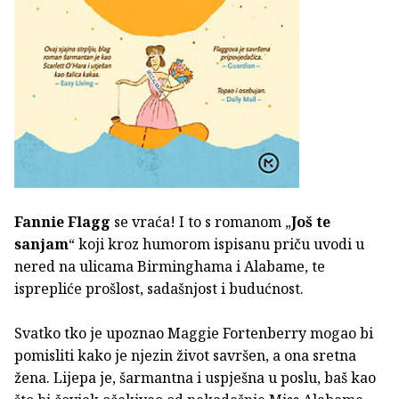
Fannie Flagg
se vraća! I to s romanom „
Još te
sanjam
“ koji kroz humorom ispisanu priču uvodi u
nered na ulicama Birminghama i Alabame, te
isprepliće prošlost, sadašnjost i budućnost.
Svatko tko je upoznao Maggie Fortenberry mogao bi
pomisliti kako je njezin život savršen, a ona sretna
žena. Lijepa je, šarmantna i uspješna u poslu, baš kao