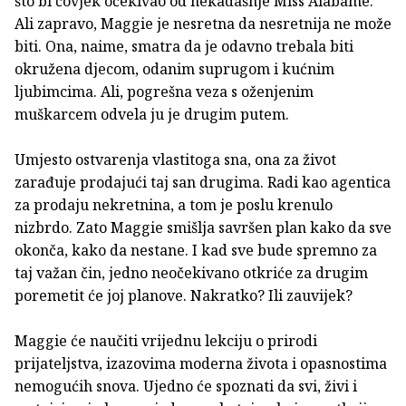
što bi čovjek očekivao od nekadašnje Miss Alabame.
Ali zapravo, Maggie je nesretna da nesretnija ne može
biti. Ona, naime, smatra da je odavno trebala biti
okružena djecom, odanim suprugom i kućnim
ljubimcima. Ali, pogrešna veza s oženjenim
muškarcem odvela ju je drugim putem.
Umjesto ostvarenja vlastitoga sna, ona za život
zarađuje prodajući taj san drugima. Radi kao agentica
za prodaju nekretnina, a tom je poslu krenulo
nizbrdo. Zato Maggie smišlja savršen plan kako da sve
okonča, kako da nestane. I kad sve bude spremno za
taj važan čin, jedno neočekivano otkriće za drugim
poremetit će joj planove. Nakratko? Ili zauvijek?
Maggie će naučiti vrijednu lekciju o prirodi
prijateljstva, izazovima moderna života i opasnostima
nemogućih snova. Ujedno će spoznati da svi, živi i