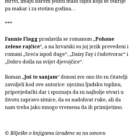
mrtvi, imaju barem jednu malu tajnu koja se otkrije
pa makar i za stotinu godina…
***
Fannie Flagg
proslavila se romanom „
Pohane
zelene rajčice
“, a na hrvatski su joj jezik prevedeni i
romani „Sreća ispod duge“, „Daisy Fay i čudotvorac“ i
„Dobro došla na svijet djevojčice“.
Roman „
Još te sanjam
“ donosi sve ono što su čitatelji
zavoljeli kod ove autorice: njezinu ljudsku toplinu,
pripovjedački dar i spoznaju da su najbolje stvari u
životu zapravo sitnice, da su nadohvat ruke, ali da
nam treba jako mnogo vremena da ih primijetimo.
© Bilješke o knjigama izrađene su na osnovu