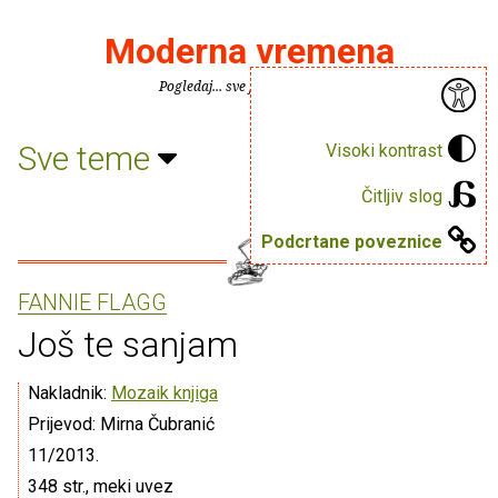
Moderna vremena
Pogledaj... sve je puno knjiga.
Sve teme
Visoki kontrast
Čitljiv slog
Podcrtane poveznice
FANNIE FLAGG
Još te sanjam
Nakladnik:
Mozaik knjiga
Prijevod: Mirna Čubranić
11/2013.
348 str., meki uvez