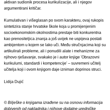
aktivan sudionik procesa kurikulizacije, ali i njegov
argumentirani kritičar.
Kumulativan i višeglasan po svom karakteru, ovaj rukopis
sintetizira stanje hrvatske škole koja u promijenjenim
socioekonomskim okolnostima prestaje biti konkurentna
kao prenositeljica znanja a još uvijek ne uspijeva postati
ambijentom u kojem se lako uči. Među stručnjacima koji su
artikulirali probleme, ali i ponudili alate i mehanizme za
njihovo rješavanje, svakako je i autor knjige 'Obrazovni
kurikulumi, standardi i kompetencije' – suvremeni učitelj
učitelja koji i ovom knjigom daje izniman doprinos struci.
Lidija Dujić
© Bilješke o knjigama izrađene su na osnovu informacija
dobivenih od nakladnika i njihove dodatne uredničke