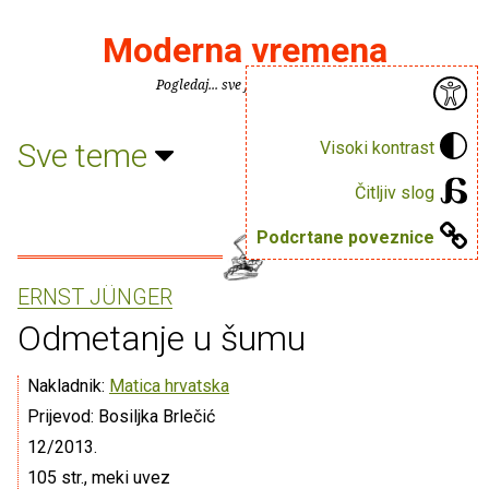
Moderna vremena
Pogledaj... sve je puno knjiga.
Sve teme
Visoki kontrast
Čitljiv slog
Podcrtane poveznice
ERNST JÜNGER
Odmetanje u šumu
Nakladnik:
Matica hrvatska
Prijevod: Bosiljka Brlečić
12/2013.
105 str., meki uvez