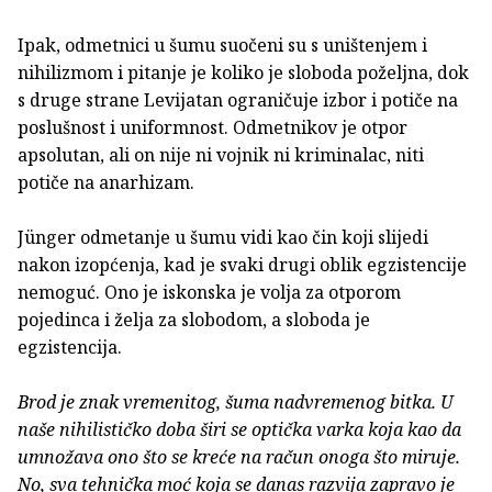
Ipak, odmetnici u šumu suočeni su s uništenjem i
nihilizmom i pitanje je koliko je sloboda poželjna, dok
s druge strane Levijatan ograničuje izbor i potiče na
poslušnost i uniformnost. Odmetnikov je otpor
apsolutan, ali on nije ni vojnik ni kriminalac, niti
potiče na anarhizam.
Jünger odmetanje u šumu vidi kao čin koji slijedi
nakon izopćenja, kad je svaki drugi oblik egzistencije
nemoguć. Ono je iskonska je volja za otporom
pojedinca i želja za slobodom, a sloboda je
egzistencija.
Brod je znak vremenitog, šuma nadvremenog bitka. U
naše nihilističko doba širi se optička varka koja kao da
umnožava ono što se kreće na račun onoga što miruje.
No, sva tehnička moć koja se danas razvija zapravo je