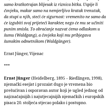
samo kratkotrajan blijesak iz riznica bitka. Uspije li
čovjeku, makar samo na nemjerljivo kratak trenutak,
da stupi u njih, steći će sigurnost: vremenito ne samo da
će izgubiti svoj prijeteći karakter, nego će mu se učiniti
punim smisla. To obraćanje nazvat ćemo odlaskom u
šumu (Waldgang), a čovjeka koji mu pribjegava
šumskim odmetnikom (Waldgänger).
Ernst Jünger, Vijenac
***
Ernst Jünger
(Heidelberg, 1895 ‒ Riedlingen, 1998),
njemački esejist i prozaist dugo je vremena bio
prešućivan i osporavan autor koji je ugled jednog od
najznačajnijih i najutjecajnijih njemačkih i europskih
pisaca 20. stoljeća stjecao polako i postupno.