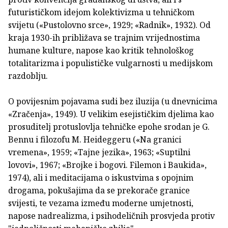
futurističkom idejom kolektivizma u tehničkom
svijetu («Pustolovno srce», 1929; «Radnik», 1932). Od
kraja 1930-ih približava se trajnim vrijednostima
humane kulture, napose kao kritik tehnološkog
totalitarizma i populističke vulgarnosti u medijskom
razdoblju.
O povijesnim pojavama sudi bez iluzija (u dnevnicima
«Zračenja», 1949). U velikim esejističkim djelima kao
prosuditelj protuslovlja tehničke epohe srodan je G.
Bennu i filozofu M. Heideggeru («Na granici
vremena», 1959; «Tajne jezika», 1963; «Suptilni
lovovi», 1967; «Brojke i bogovi. Filemon i Baukida»,
1974), ali i meditacijama o iskustvima s opojnim
drogama, pokušajima da se prekorače granice
svijesti, te vezama između moderne umjetnosti,
napose nadrealizma, i psihodeličnih prosvjeda protiv