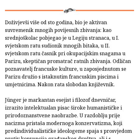
Doživjevši više od sto godina, bio je aktivan
suvremenik mnogih povijesnih zbivanja: kao
srednjoškolac pobjegao je u Legiju stranaca, u I.
svjetskom ratu sudionik mnogih bitaka, u II.
svjetskom ratu časnik pri okupacijskim snagama u
Parizu, skeptičan promatrač ratnih zbivanja. Odličan
poznavatelj francuske kulture, u zaposjednutom se
Parizu družio s istaknutim francuskim piscima i
umjetnicima. Nakon rata slobodan književnik.
Jünger je markantan esejist i filozof dnevničar,
izrazito intelektualan pisac široke humanističke i
prirodoznanstvene naobrazbe. U razdoblju prije
nacizma pristaša modernoga konzervatizma, koji
predindividualističke ideologeme spaja s prosvjedom
protiv konvencija građanskog društva, ali i s