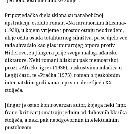
"jednoličnosti mehaničke zbilje".
Pripovjedačka djela sklona su paraboličnoj
apstrakciji, osobito roman «Na mramornim liticama»
(1939), u kojem vrijeme i prostor ostaju neodređeni,
ali je očita osuda totalitarnog silništva, pa se djelo već
tada shvaćalo kao glas unutarnjeg otpora protiv
Hitlerove, za Jüngera prije svega malograđanske
diktature. Neki romani bliski su pak memoarskoj
prozi: «Afričke igre» (1936), o iskustvima mladića u
Legiji časti, te «Praćka (1973), roman o tjeskobnim
internatskim godinama u prvom desetljeću XX.
stoljeća.
Jünger je ostao kontroverzan autor, kojega neki (npr.
franc. kritičari) smatraju jednim od duhovnih klasika
stoljeća, a neki pak neodgovornim intelektualnim
pustolovom.