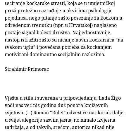
seciranje kockarske strasti, koja se u umjetničkoj
prozi pretežno razrađuje u okvirima psihologije
pojedinca, nego pitanje zašto posezanje za kockom u
određenom trenutku (npr. u Hrvatskoj) naglašeno
postaje signal bolesti društva. Najjednostavnije,
nastoji istražiti zašto su nicanje novih kockarnica “na
svakom uglu” i povećana potreba za kockanjem
motivirani dominantno socijalnim razlozima.
Strahimir Primorac
Vješta u stilu i suverena u pripovijedanju, Lada Žigo
vodi nas već niz godina duž ponora književnih
svjetova. (...) Roman "Rulet" odvest će nas korak dalje,
u svijet alegorije sasvim jasna, no nimalo izvjesna
sadržaja, a od takvih, srećom, autorica nikad nije