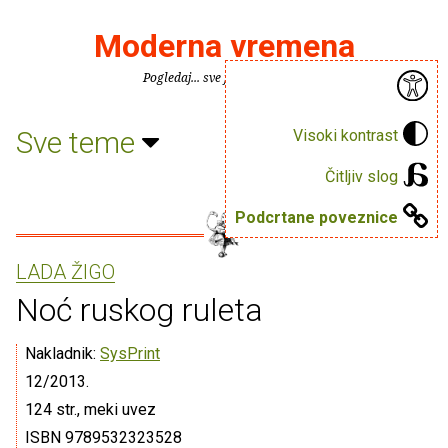
Moderna vremena
Pogledaj... sve je puno knjiga.
Sve teme
Visoki kontrast
Čitljiv slog
Podcrtane poveznice
LADA ŽIGO
Noć ruskog ruleta
Nakladnik:
SysPrint
12/2013.
124 str., meki uvez
ISBN 9789532323528