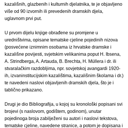
kazališnih, glazbenih i kulturnih djelatnika, te je objavljeno
više od 90 izvornih ili prevedenih dramskih djela,
uglavnom prvi put.
U prvom dijelu knjige obrađene su promjene u
uredništvima, opisane tematske cjeline pojedinih nizova
(posvećene iznimnim osobama iz hrvatske dramske i
kazališne povijesti, svjetskim velikanima poput H. Ibsena,
A. Strindberga, A. Artauda, B. Brechta, H. Müllera i dr. ili
stvaralačkim razdobljima, npr. sovjetskoj avangardi 1920-
ih, izvaninstitucijskim kazalištima, kazališnim školama i dr.)
te navedeni naslovi objavljenih dramskih djela, što je i
tablično prikazano.
Drugi je dio Bibliograﬁja, u kojoj su kronološki popisani svi
brojevi (s naslovom, godištem, godinom), unutar
pojedinoga broja zabilježeni su autori i naslovi tekstova,
tematske cjeline, navedene stranice, a potom je dopisana i