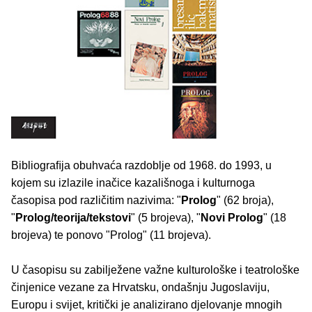
Bibliograﬁja obuhvaća razdoblje od 1968. do 1993, u
kojem su izlazile inačice kazališnoga i kulturnoga
časopisa pod različitim nazivima: "
Prolog
" (62 broja),
"
Prolog/teorija/tekstovi
" (5 brojeva), "
Novi Prolog
" (18
brojeva) te ponovo "Prolog" (11 brojeva).
U časopisu su zabilježene važne kulturološke i teatrološke
činjenice vezane za Hrvatsku, ondašnju Jugoslaviju,
Europu i svijet, kritički je analizirano djelovanje mnogih