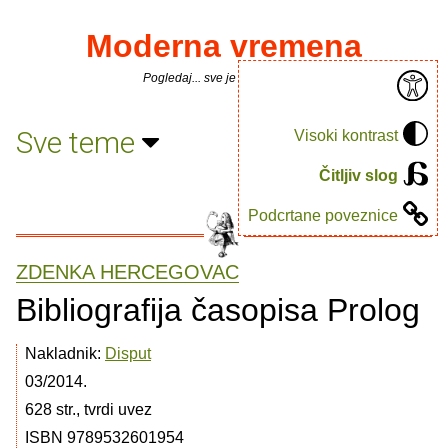
Moderna vremena
Pogledaj... sve je puno knjiga.
Sve teme
Visoki kontrast
Čitljiv slog
Podcrtane poveznice
ZDENKA HERCEGOVAC
Bibliografija časopisa Prolog
Nakladnik:
Disput
03/2014.
628 str., tvrdi uvez
ISBN 9789532601954