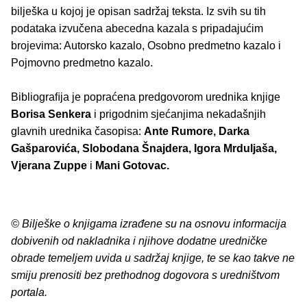
bilješka u kojoj je opisan sadržaj teksta. Iz svih su tih
podataka izvučena abecedna kazala s pripadajućim
brojevima: Autorsko kazalo, Osobno predmetno kazalo i
Pojmovno predmetno kazalo.
Bibliograﬁja je popraćena predgovorom urednika knjige
Borisa Senkera
i prigodnim sjećanjima nekadašnjih
glavnih urednika časopisa:
Ante Rumore, Darka
Gašparovića, Slobodana Šnajdera, Igora Mrduljaša,
Vjerana Zuppe
i
Mani Gotovac.
© Bilješke o knjigama izrađene su na osnovu informacija
dobivenih od nakladnika i njihove dodatne uredničke
obrade temeljem uvida u sadržaj knjige, te se kao takve ne
smiju prenositi bez prethodnog dogovora s uredništvom
portala.