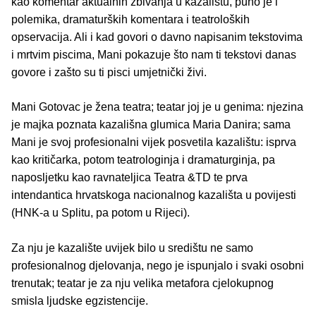
kao komentar aktualnih zbivanja u kazalištu, puno je i
polemika, dramaturških komentara i teatroloških
opservacija. Ali i kad govori o davno napisanim tekstovima
i mrtvim piscima, Mani pokazuje što nam ti tekstovi danas
govore i zašto su ti pisci umjetnički živi.
Mani Gotovac je žena teatra; teatar joj je u genima: njezina
je majka poznata kazališna glumica Maria Danira; sama
Mani je svoj profesionalni vijek posvetila kazalištu: isprva
kao kritičarka, potom teatrologinja i dramaturginja, pa
naposljetku kao ravnateljica Teatra &TD te prva
intendantica hrvatskoga nacionalnog kazališta u povijesti
(HNK-a u Splitu, pa potom u Rijeci).
Za nju je kazalište uvijek bilo u središtu ne samo
profesionalnog djelovanja, nego je ispunjalo i svaki osobni
trenutak; teatar je za nju velika metafora cjelokupnog
smisla ljudske egzistencije.