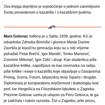
Ova knjiga dojmljivo je svjedočenje o jednom zanimljivom
životu provedenom u kazalištu i s kazališnim ljudima.
Mani Gotovac
rođena je u Splitu 1939. godine. Kći je
odvjetnika Zdravka Birimiše i glumice Marije Danire.
Završila je klasičnu gimnaziju koju su u isto vrijeme
pohađali Petar Brečić, Igor Mandić, Tonko Maroević,
Zvonimir Mrkonjić, Igor Zidić i drugi. Kao studentica piše
kazališne kritike, zapošljava se kao novinarka na radiju,
piše kritike i eseje o kazalištu koje objavljuje u časopisima
Prolog, Scena, Forum, talijanskoj reviji Sipario i drugdje.
Diplomirala je komparativnu književnost i teatrologiju kod
prof. Ive Hergešića na Filozofskom fakultetu u Zagrebu.
Prezime Gotovac uzela je udajom za Peru Gotovca, te ga
je zadržala i nakon razvoda. Živi u Zagrebu, piše prozu,