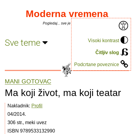
Moderna vremena
Pogledaj... sve je puno knjiga.
Sve teme
Visoki kontrast
Čitljiv slog
Podcrtane poveznice
MANI GOTOVAC
Ma koji život, ma koji teatar
Nakladnik:
Profil
04/2014.
306 str., meki uvez
ISBN 9789533132990