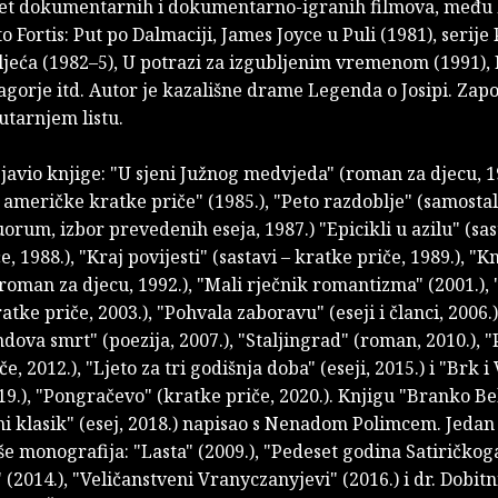
et dokumentarnih i dokumentarno-igranih filmova, među
o Fortis: Put po Dalmaciji, James Joyce u Puli (1981), serije 
ljeća (1982–5), U potrazi za izgubljenim vremenom (1991),
gorje itd. Autor je kazališne drame Legenda o Josipi. Zap
utarnjem listu.
javio knjige: "U sjeni Južnog medvjeda" (roman za djecu, 19
 američke kratke priče" (1985.), "Peto razdoblje" (samostal
orum, izbor prevedenih eseja, 1987.) "Epicikli u azilu" (sas
, 1988.), "Kraj povijesti" (sastavi – kratke priče, 1989.), "K
roman za djecu, 1992.), "Mali rječnik romantizma" (2001.), 
atke priče, 2003.), "Pohvala zaboravu" (eseji i članci, 2006.)
ova smrt" (poezija, 2007.), "Staljingrad" (roman, 2010.), "
e, 2012.), "Ljeto za tri godišnja doba" (eseji, 2015.) i "Brk 
9.), "Pongračevo" (kratke priče, 2020.). Knjigu "Branko Be
i klasik" (esej, 2018.) napisao s Nenadom Polimcem. Jedan 
še monografija: "Lasta" (2009.), "Pedeset godina Satiričkog
2014.), "Veličanstveni Vranyczanyjevi" (2016.) i dr. Dobitn