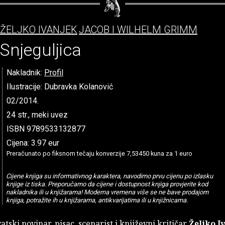
ŽELJKO IVANJEK
JACOB I WILHELM GRIMM
Snjeguljica
Nakladnik:
Profil
Ilustracije: Dubravka Kolanović
02/2014.
24 str., meki uvez
ISBN 9789533132877
Cijena: 3.97 eur
Preračunato po fiksnom tečaju konverzije 7,53450 kuna za 1 euro
Cijene knjiga su informativnog karaktera, navodimo prvu cijenu po izlasku
knjige iz tiska. Preporučamo da cijene i dostupnost knjiga provjerite kod
nakladnika ili u knjižarama! Moderna vremena više se ne bave prodajom
knjiga, potražite ih u knjižarama, antikvarijatima ili u knjižnicama.
atski novinar, pisac, scenarist i književni kritičar
Željko I