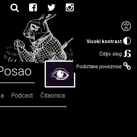
Visoki kontrast
Čitljiv slog
Posao
Podcrtane poveznice
ga
Podcast
Čitaonica