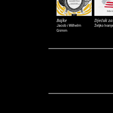
Bajke
Dječak za
Jacob i Wilhelm
Željko Ivanj
Grimm