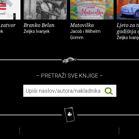
 zatvor
Branko Belan
Matovilka
Ljeto za t
godišnja 
ek
Željko Ivanjek
Jacob i Wilhelm
Grimm
Željko Ivanj
– PRETRAŽI SVE KNJIGE –