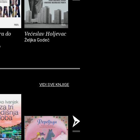
ra do
Većeslav Holjevac
Tom Lake
Mrzim / 
knjige
Željka Godeč
Ann Patchett
o
Mariajo Ilu
VIDI SVE KNJIGE