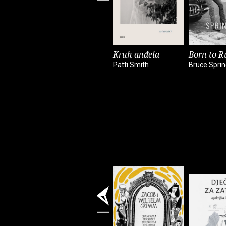
Kruh anđela
Born to R
Patti Smith
Bruce Spri