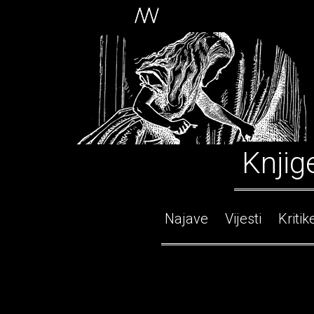
Knjig
Najave
Vijesti
Kritik