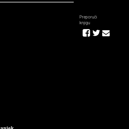
Preporuči
knjigu
vanjek