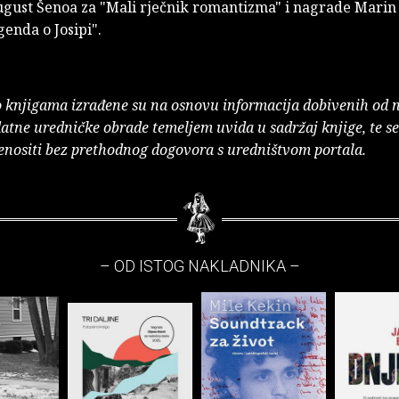
gust Šenoa za "Mali rječnik romantizma" i nagrade Marin 
enda o Josipi".
o knjigama izrađene su na osnovu informacija dobivenih od 
atne uredničke obrade temeljem uvida u sadržaj knjige, te s
enositi bez prethodnog dogovora s uredništvom portala.
– OD ISTOG NAKLADNIKA –