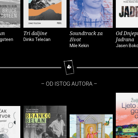
un
Tri daljine
Soundtrack za
Od Dnjep
život
Jadrana
ngsteen
Dinko Telećan
Mile Kekin
Jasen Bok
– OD ISTOG AUTORA –