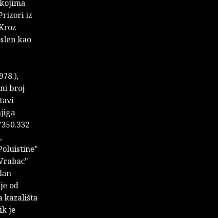
 kojima
Prizori iz
 Kroz
oslen kao
78.),
ni broj
tavi –
njiga
"350.332
,
Poluistine"
i Vrabac"
lan –
je od
a kazališta
ik je