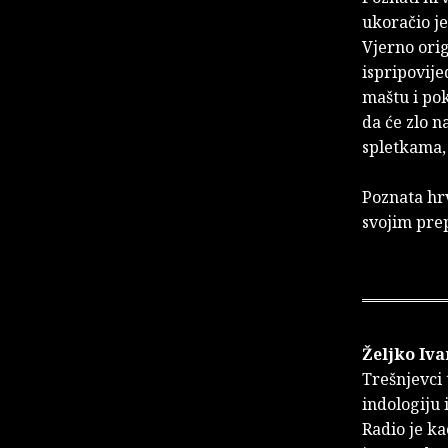
ukoračio je
Vjerno orig
ispripovije
maštu i pok
da će zlo n
spletkama, 
Poznata hr
svojim pre
Željko Iva
Trešnjevci 
indologiju
Radio je ka