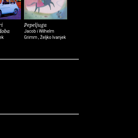
ri
Pepeljuga
Snjeguljica
Poluistin
doba
Jacob i Wilhelm
Jacob i Wilhelm
Željko Ivan
ek
Grimm , Željko Ivanjek
Grimm , Željko Ivanjek