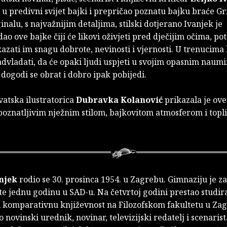
 u predivni svijet bajki i prepričao poznatu bajku braće G
inalu, s najvažnijim detaljima, stilski dotjerano Ivanjek je
dao ove bajke čiji će likovi oživjeti pred dječijim očima, po
azati im snagu dobrote, nevinosti i vjernosti. U trenucima 
advladati, da će opaki ljudi uspjeti u svojim opasnim naum
dogodi se obrat i dobro ipak pobijedi.
vatska ilustratorica
Dubravka Kolanović
prikazala je ove
poznatljivim nježnim stilom, bajkovitom atmosferom i topl
njek
rodio se 30. prosinca 1954. u Zagrebu. Gimnaziju je za
te jednu godinu u SAD-u. Na četvrtoj godini prestao studira
 i komparativnu književnost na Filozofskom fakultetu u Za
o novinski urednik, novinar, televizijski redatelj i scenaris