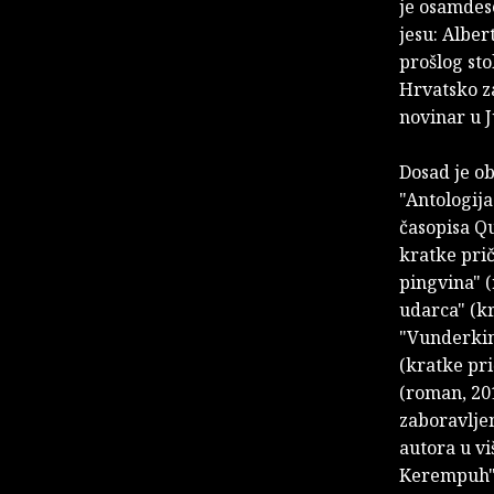
je osamdes
jesu: Albert
prošlog sto
Hrvatsko za
novinar u J
Dosad je ob
"Antologija
časopisa Qu
kratke priče
pingvina" (
udarca" (kr
"Vunderkind
(kratke prič
(roman, 201
zaboravljen
autora u vi
Kerempuh" (