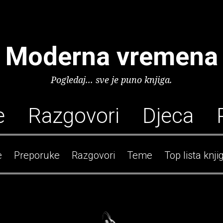
Moderna vremena
Pogledaj... sve je puno knjiga.
e
Razgovori
Djeca
e
Preporuke
Razgovori
Teme
Top lista knji