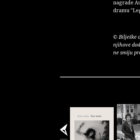
nagrade Au
dramu "Leg
© Bilješke 
njihove dod
ne smiju pr