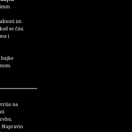
rimm.
taknuti im
kad se čini
ima i
 bajke
inom.
vršio na
ti
grebu.
t. Napravio