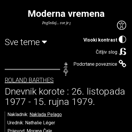
Moderna vremena
Pogledaj... sve je puno knjiga.
Sve teme
Visoki kontrast
Čitljiv slog
Podcrtane poveznice
ROLAND BARTHES
Dnevnik korote : 26. listopada
1977 - 15. rujna 1979.
Nakladnik:
Naklada Pelago
Urednik: Nathalie Léger
Prijevod: Morana Čale