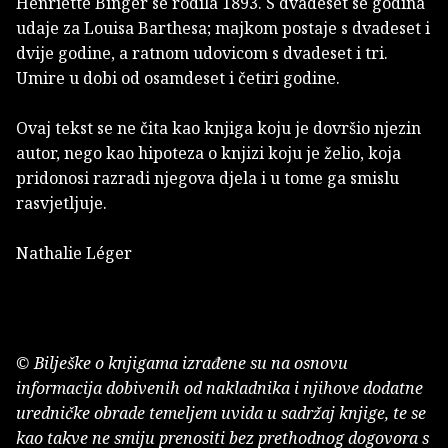
Henriette Binger se rodila 1893. S dvadeset se go­dina
udaje za Louisa Barthesa; majkom postaje s dva­deset i
dvije godine, a ratnom udovicom s dvadeset i tri.
Umire u dobi od osamdeset i četiri godine.
Ovaj tekst se ne čita kao knjiga koju je dovršio njezin
autor, nego kao hipoteza o knjizi koju je želio, koja
pridonosi razradi njegova djela i u tome ga smislu
rasvjetljuje.
Nathalie Léger
© Bilješke o knjigama izrađene su na osnovu
informacija dobivenih od nakladnika i njihove dodatne
uredničke obrade temeljem uvida u sadržaj knjige, te se
kao takve ne smiju prenositi bez prethodnog dogovora s