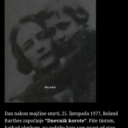
Dan nakon majčine smrti, 25. listopada 1977, Roland
Barthes započinje
"Dnevnik korote"
. Piše tintom,
katkad olovkom, na cedulje koje sam pravi od stan­