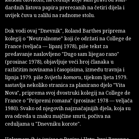
dardnih listova papira prerezanih na četiri dijela i
uvijek čuva u zalihi na radnome stolu.
Dok vodi ovaj "Dnevnik", Roland Barthes priprema
kolegij o "Neutralnome" koji će održati na College de
France (veljača — lipanj 1978), piše tekst za
predavanje naslovljeno "Dugo sam lijegao rano"
(prosinac 1978), objavljuje veći broj članaka u
različitim novinama i časopisima, između travnja i
lipnja 1979. piše
Svijetlu komoru
, tijekom ljeta 1979.
sastavlja nekoliko stranica za planirano djelo "Vita
Nova", priprema svoj dvostru­ki kolegij na College de
France o "Pripremi romana" (prosinac 1978 — veljača
1980). Svako od njegovih naj­značajnijih djela, koja su
sva odreda u znaku majčine smrti, počiva na
ceduljama u "Dnevniku korote".