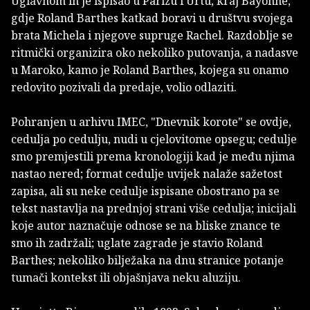
Uglavnom ih je ispisao u Parizu i Urtu, kraj Bayonne,
gdje Roland Barthes katkad boravi u društvu svojega
brata Michela i njegove supruge Rachel. Raz­doblje se
ritmički organizira oko nekoliko putovanja, a nadasve
u Maroko, kamo je Roland Barthes, kojega su onamo
redovito pozivali da predaje, volio odlaziti.
Pohranjen u arhivu IMEC, "Dnevnik korote" se ovdje,
cedulja po cedulju, nudi u cjelovitome opsegu; cedulje
smo premjestili prema kronologiji kad je među njima
nastao nered; format cedulje uvijek nalaže sažetost
za­pisa, ali su neke cedulje ispisane obostrano pa se
tekst nastavlja na prednjoj strani više cedulja; inicijali
koje autor naznačuje odnose se na bliske znance te
smo ih zadržali; uglate zagrade je stavio Roland
Barthes; ne­koliko bilježaka na dnu stranice potanje
tumači kon­tekst ili objašnjava neku aluziju.