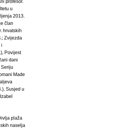
šni profesor.
ltetu u
ljenja 2013.
je član
. hrvatskih
.; Zvijezda
 i
), Povijest
 Rani dani
 Seriju
i romani Made
zaljeva
.), Susjed u
 Izabel
ivlja plaža
dskih naselja