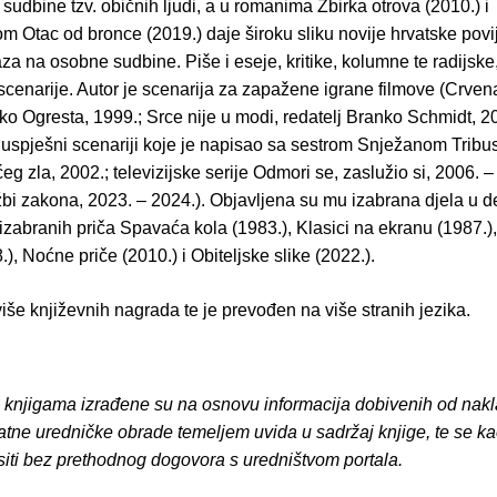
 sudbine tzv. običnih ljudi, a u romanima Zbirka otrova (2010.) i
 Otac od bronce (2019.) daje široku sliku novije hrvatske povije
za na osobne sudbine. Piše i eseje, kritike, kolumne te radijske,
 scenarije. Autor je scenarija za zapažene igrane filmove (Crven
nko Ogresta, 1999.; Srce nije u modi, redatelj Branko Schmidt, 20
uspješni scenariji koje je napisao sa sestrom Snježanom Tribus
g zla, 2002.; televizijske serije Odmori se, zaslužio si, 2006. –
bi zakona, 2023. – 2024.). Objavljena su mu izabrana djela u de
 izabranih priča Spavaća kola (1983.), Klasici na ekranu (1987.)
.), Noćne priče (2010.) i Obiteljske slike (2022.).
više književnih nagrada te je prevođen na više stranih jezika.
o knjigama izrađene su na osnovu informacija dobivenih od nakl
atne uredničke obrade temeljem uvida u sadržaj knjige, te se ka
siti bez prethodnog dogovora s uredništvom portala.