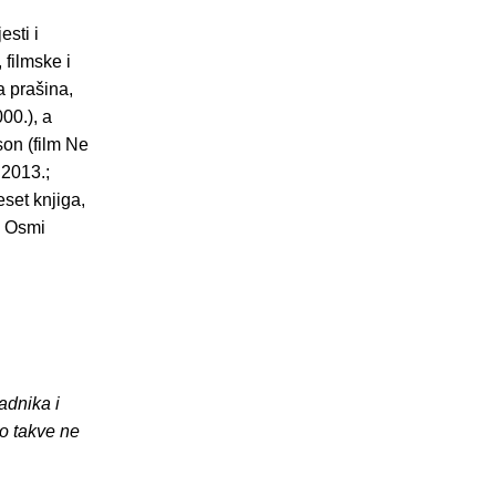
sti i
 filmske i
a prašina,
00.), a
on (film Ne
 2013.;
set knjiga,
, Osmi
adnika i
o takve ne