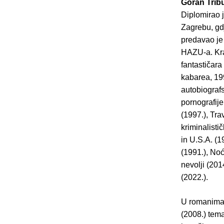
Goran Trib
Diplomirao j
Zagrebu, gdj
predavao je
HAZU-a. Krat
fantastičara
kabarea, 199
autobiografs
pornografije
(1997.), Tra
kriminalisti
in U.S.A. (1
(1991.), Noć
nevolji (201
(2022.).
U romanima K
(2008.) tema