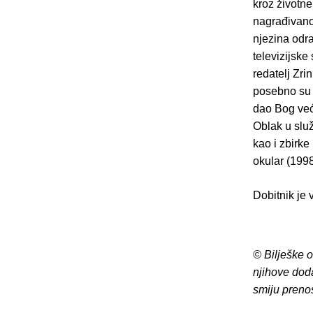
kroz životne
nagrađivanom
njezina odra
televizijske
redatelj Zri
posebno su 
dao Bog veće
Oblak u služ
kao i zbirke
okular (1998
Dobitnik je 
© Bilješke 
njihove dod
smiju preno