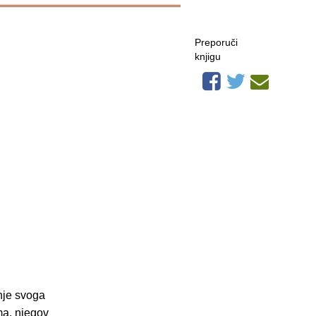
Preporuči
knjigu
nje svoga
ma, njegov