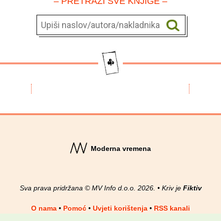
– PRETRAŽI SVE KNJIGE –
Moderna vremena
Sva prava pridržana © MV Info d.o.o. 2026. • Kriv je
Fiktiv
O nama
•
Pomoć
•
Uvjeti korištenja
•
RSS kanali