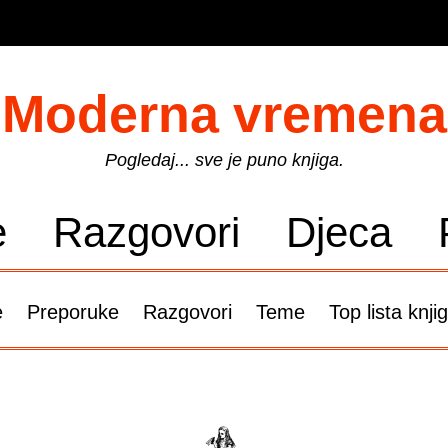
Moderna vremena
Pogledaj... sve je puno knjiga.
e
Razgovori
Djeca
e
Preporuke
Razgovori
Teme
Top lista knji