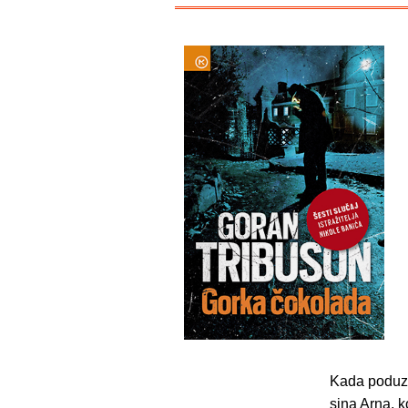
Kada poduzet
sina Arna, k