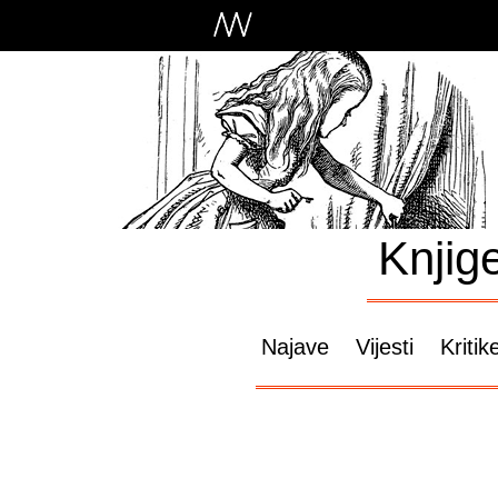
Knjig
Najave
Vijesti
Kritik