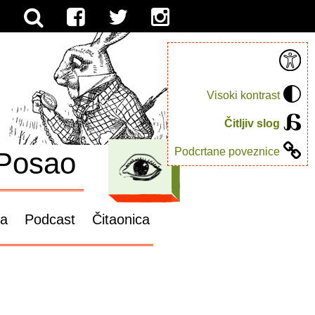
Visoki kontrast
Čitljiv slog
Podcrtane poveznice
Posao
ga
Podcast
Čitaonica