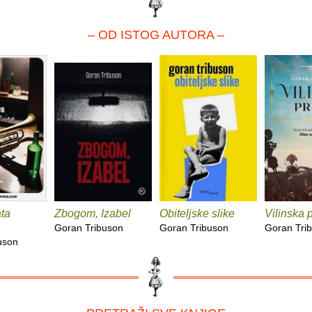
– OD ISTOG AUTORA –
ta
Zbogom, Izabel
Obiteljske slike
Vilinska 
Goran Tribuson
Goran Tribuson
Goran Tri
uson