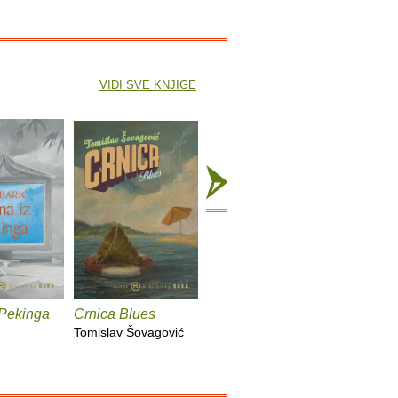
VIDI SVE KNJIGE
 Pekinga
Crnica Blues
Futur treći
Monika i
Tomislav Šovagović
Sandra Vlašić
Darko Per