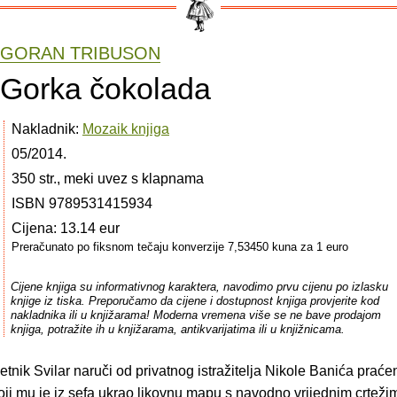
GORAN TRIBUSON
Gorka čokolada
Nakladnik:
Mozaik knjiga
05/2014.
350 str., meki uvez s klapnama
ISBN 9789531415934
Cijena: 13.14 eur
Preračunato po fiksnom tečaju konverzije 7,53450 kuna za 1 euro
Cijene knjiga su informativnog karaktera, navodimo prvu cijenu po izlasku
knjige iz tiska. Preporučamo da cijene i dostupnost knjiga provjerite kod
nakladnika ili u knjižarama! Moderna vremena više se ne bave prodajom
knjiga, potražite ih u knjižarama, antikvarijatima ili u knjižnicama.
nik Svilar naruči od privatnog istražitelja Nikole Banića praće
oji mu je iz sefa ukrao likovnu mapu s navodno vrijednim crteži