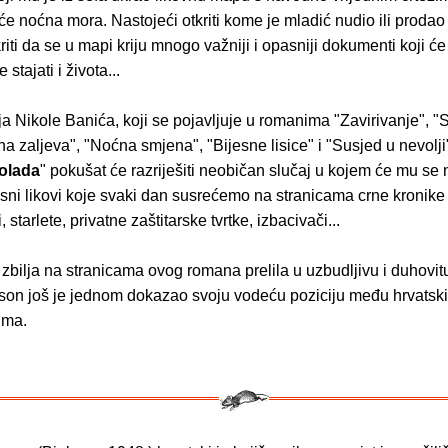
 će noćna mora. Nastojeći otkriti kome je mladić nudio ili prodao
riti da se u mapi kriju mnogo važniji i opasniji dokumenti koji ć
 stajati i života...
elja Nikole Banića, koji se pojavljuje u romanima "Zavirivanje", "
na zaljeva", "Noćna smjena", "Bijesne lisice" i "Susjed u nevolj
olada
" pokušat će razriješiti neobičan slučaj u kojem će mu se 
isni likovi koje svaki dan susrećemo na stranicama crne kronike 
i, starlete, privatne zaštitarske tvrtke, izbacivači...
zbilja na stranicama ovog romana prelila u uzbudljivu i duhovitu
son još je jednom dokazao svoju vodeću poziciju među hrvatsk
ima.