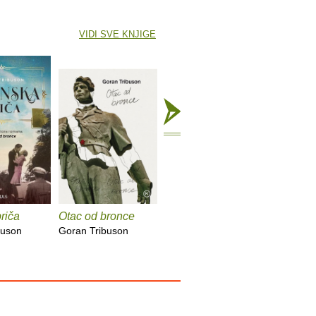
VIDI SVE KNJIGE
priča
Otac od bronce
Vrijeme ljubavi
Sestrica 
buson
Goran Tribuson
Goran Tribuson
Goran Tr