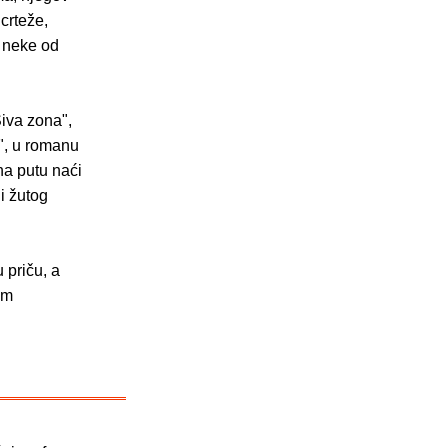
 crteže,
e neke od
Siva zona",
i", u romanu
na putu naći
i žutog
 priču, a
im