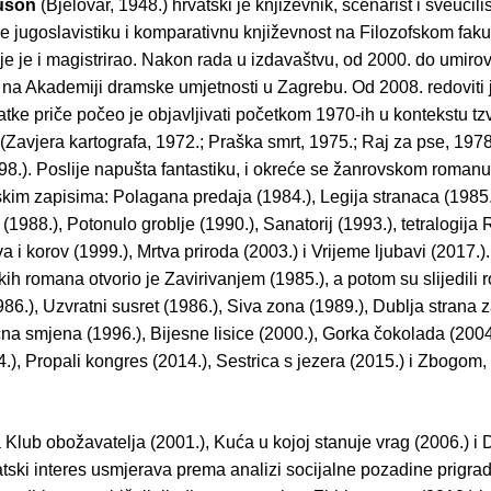
uson
(Bjelovar, 1948.) hrvatski je književnik, scenarist i sveučili
e jugoslavistiku i komparativnu književnost na Filozofskom faku
e je i magistrirao. Nakon rada u izdavaštvu, od 2000. do umirov
 na Akademiji dramske umjetnosti u Zagrebu. Od 2008. redoviti 
ke priče počeo je objavljivati početkom 1970-ih u kontekstu tzv
 (Zavjera kartografa, 1972.; Praška smrt, 1975.; Raj za pse, 1978
8.). Poslije napušta fantastiku, i okreće se žanrovskom romanu
kim zapisima: Polagana predaja (1984.), Legija stranaca (1985.
 (1988.), Potonulo groblje (1990.), Sanatorij (1993.), tetralogija
va i korov (1999.), Mrtva priroda (2003.) i Vrijeme ljubavi (2017.).
čkih romana otvorio je Zavirivanjem (1985.), a potom su slijedil
986.), Uzvratni susret (1986.), Siva zona (1989.), Dublja strana 
na smjena (1996.), Bijesne lisice (2000.), Gorka čokolada (2004
4.), Propali kongres (2014.), Sestrica s jezera (2015.) i Zbogom,
lub obožavatelja (2001.), Kuća u kojoj stanuje vrag (2006.) i D
tski interes usmjerava prema analizi socijalne pozadine prigra