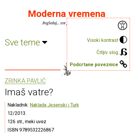
Moderna vremena
Pogledaj... sve je puno knjiga.
Sve teme
Visoki kontrast
Čitljiv slog
Podcrtane poveznice
ZRINKA PAVLIĆ
Imaš vatre?
Nakladnik:
Naklada Jesenski i Turk
12/2013.
126 str., meki uvez
ISBN 9789532226867