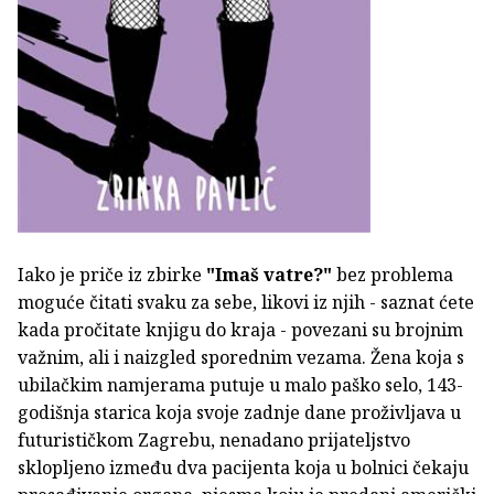
Iako je priče iz zbirke
"Imaš vatre?"
bez problema
moguće čitati svaku za sebe, likovi iz njih - saznat ćete
kada pročitate knjigu do kraja - povezani su brojnim
važnim, ali i naizgled sporednim vezama. Žena koja s
ubilačkim namjerama putuje u malo paško selo, 143-
godišnja starica koja svoje zadnje dane proživljava u
futurističkom Zagrebu, nenadano prijateljstvo
sklopljeno između dva pacijenta koja u bolnici čekaju