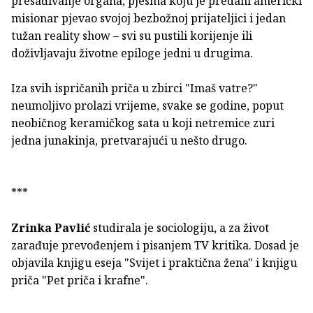
presađivanje organa, pjesma koju je predani američki
misionar pjevao svojoj bezbožnoj prijateljici i jedan
tužan reality show – svi su pustili korijenje ili
doživljavaju životne epiloge jedni u drugima.
Iza svih ispričanih priča u zbirci "Imaš vatre?"
neumoljivo prolazi vrijeme, svake se godine, poput
neobičnog keramičkog sata u koji netremice zuri
jedna junakinja, pretvarajući u nešto drugo.
***
Zrinka Pavlić
studirala je sociologiju, a za život
zarađuje prevođenjem i pisanjem TV kritika. Dosad je
objavila knjigu eseja "Svijet i praktična žena" i knjigu
priča "Pet priča i krafne".