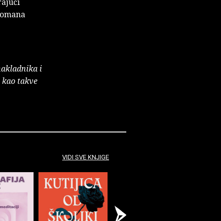
rajući
 romana
nakladnika i
e kao takve
VIDI SVE KNJIGE