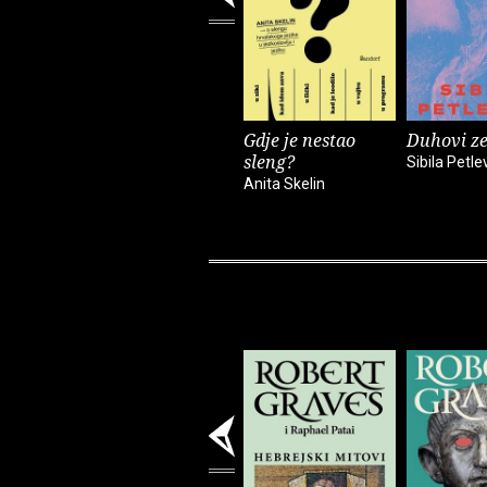
Gdje je nestao
Duhovi z
sleng?
Sibila Petle
Anita Skelin