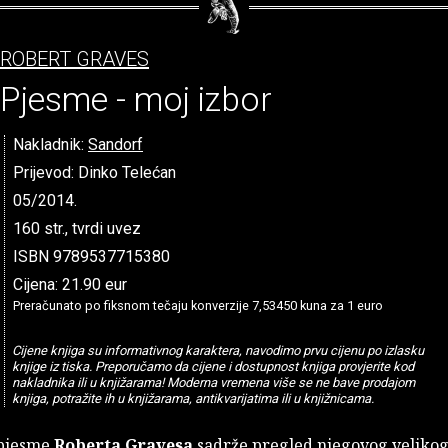
ROBERT GRAVES
Pjesme - moj izbor
Nakladnik:
Sandorf
Prijevod: Dinko Telećan
05/2014.
160 str., tvrdi uvez
ISBN 9789537715380
Cijena: 21.90 eur
Preračunato po fiksnom tečaju konverzije 7,53450 kuna za 1 euro
Cijene knjiga su informativnog karaktera, navodimo prvu cijenu po izlasku
knjige iz tiska. Preporučamo da cijene i dostupnost knjiga provjerite kod
nakladnika ili u knjižarama! Moderna vremena više se ne bave prodajom
knjiga, potražite ih u knjižarama, antikvarijatima ili u knjižnicama.
pjesme
Roberta Gravesa
sadrže pregled njegovog veliko