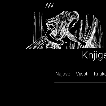
Knjig
Najave
Vijesti
Kritik