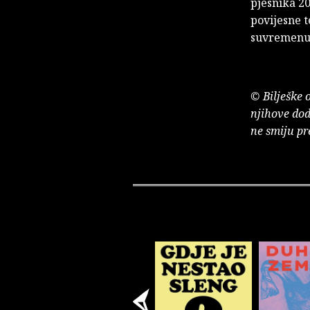
pjesnika 20
povijesne t
suvremenu ž
© Bilješke 
njihove dod
ne smiju pr