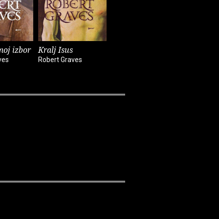
moj izbor
Kralj Isus
Homerova kći
ves
Robert Graves
Robert Graves