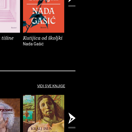
 tišine
Kutijica od školjki
Volim svoje
Frank Za
nevolje pustiti niz
glavom i
Nada Gašić
vjetar
Peter Occh
Buzz Poole
Frank Zap
VIDI SVE KNJIGE