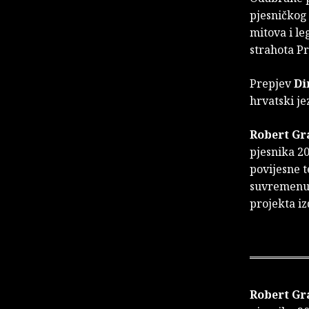
pjesničkog
mitova i le
strahota Pr
Prepjev
Di
hrvatski je
Robert Gr
pjesnika 20
povijesne t
suvremenu ž
projekta i
Robert Gr