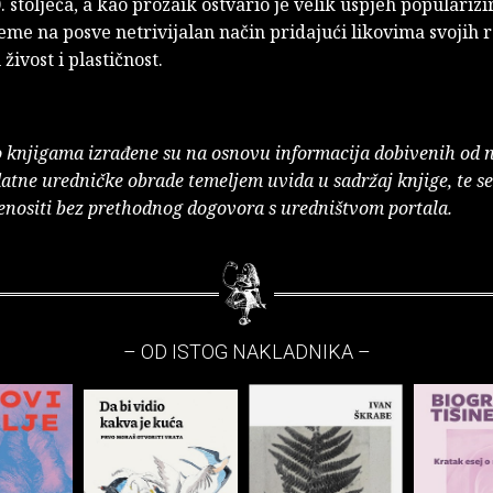
. stoljeća, a kao prozaik ostvario je velik uspjeh popularizi
eme na posve netrivijalan način pridajući likovima svojih
ivost i plastičnost.
o knjigama izrađene su na osnovu informacija dobivenih od 
atne uredničke obrade temeljem uvida u sadržaj knjige, te s
enositi bez prethodnog dogovora s uredništvom portala.
– OD ISTOG NAKLADNIKA –