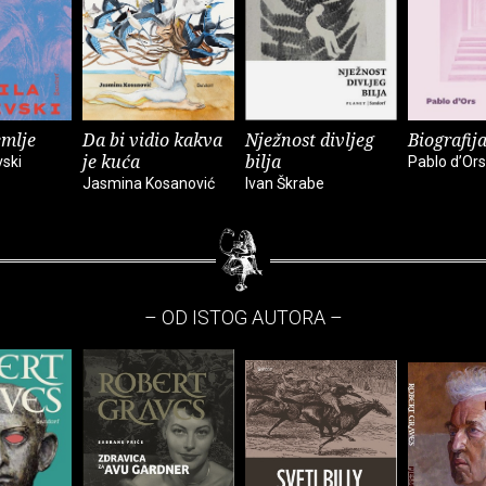
emlje
Da bi vidio kakva
Nježnost divljeg
Biografija
je kuća
bilja
vski
Pablo d’Ors
Jasmina Kosanović
Ivan Škrabe
– OD ISTOG AUTORA –