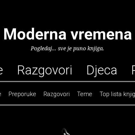
Moderna vremena
Pogledaj... sve je puno knjiga.
e
Razgovori
Djeca
e
Preporuke
Razgovori
Teme
Top lista knji