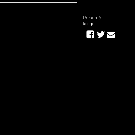
Preporuči
knjigu
g