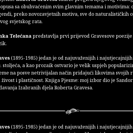
 opusa sa obuhvaćenim svim glavnim temama i motivima: o
gendi, preko novozavjetnih motiva, sve do naturalističkih o
vog svjetskog rata.
nka Telećana
predstavlja prvi prijevod Gravesove poezije
zik.
aves
(1895-1985) jedan je od najuvaženijih i najutjecajniji
. stoljeća, a kao prozaik ostvario je velik uspjeh popularizi
eme na posve netrivijalan način pridajući likovima svojih
ivost i plastičnost. Knjiga Pjesme: moj izbor dio je Sando
zdavanja Izabranih djela Roberta Gravesa.
aves
(1895-1985) jedan je od najuvaženijih i najutjecajniji