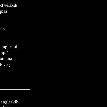
d velških
pisa
 na
h engleskih
rajući
 romana
rfovog
h engleskih