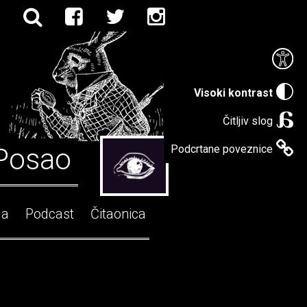
Visoki kontrast
Čitljiv slog
Posao
Podcrtane poveznice
ga
Podcast
Čitaonica