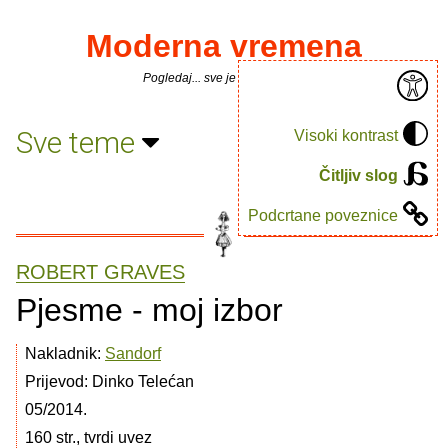
Moderna vremena
Pogledaj... sve je puno knjiga.
Sve teme
Visoki kontrast
Čitljiv slog
Podcrtane poveznice
ROBERT GRAVES
Pjesme - moj izbor
Nakladnik:
Sandorf
Prijevod: Dinko Telećan
05/2014.
160 str., tvrdi uvez