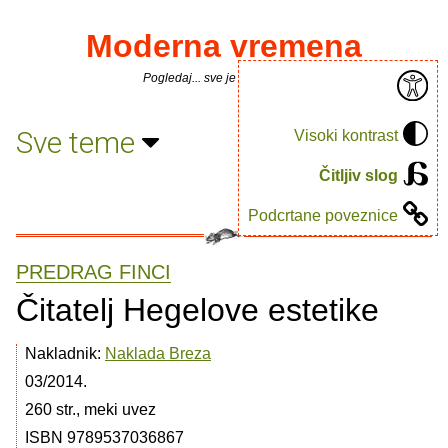
Moderna vremena
Pogledaj... sve je puno knjiga.
Sve teme
Visoki kontrast
Čitljiv slog
Podcrtane poveznice
PREDRAG FINCI
Čitatelj Hegelove estetike
Nakladnik:
Naklada Breza
03/2014.
260 str., meki uvez
ISBN 9789537036867