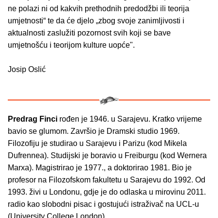
ne polazi ni od kakvih prethodnih predodžbi ili teorija
umjetnosti“ te da će djelo „zbog svoje zanimljivosti i
aktualnosti zaslužiti pozornost svih koji se bave
umjetnošću i teorijom kulture uopće".
Josip Oslić
Predrag Finci
rođen je 1946. u Sarajevu. Kratko vrijeme
bavio se glumom. Završio je Dramski studio 1969.
Filozofiju je studirao u Sarajevu i Parizu (kod Mikela
Dufrennea). Studijski je boravio u Freiburgu (kod Wernera
Marxa). Magistrirao je 1977., a doktorirao 1981. Bio je
profesor na Filozofskom fakultetu u Sarajevu do 1992. Od
1993. živi u Londonu, gdje je do odlaska u mirovinu 2011.
radio kao slobodni pisac i gostujući istraživač na UCL-u
(University College London).