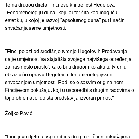
Tema drugog dijela Fincijeve knjige jest Hegelova
"Fenomenologiju duha" koju autor čita kao moguću
estetiku, u kojoj je razvoj "apsolutnog duha" put i način
shvaćanja same umjetnosti.
"Finci polazi od središnje tvrdnje Hegelovih Predavanja,
da je umjetnost 'sa stajališta svojega najvišega određenja,
za nas nešto prošlo', kako bi u drugom koraku tu tvrdnju
obrazložio upravo Hegelovim fenomenologijskim
shvaćanjem umjetnosti. Radi se o sasvim originalnom
Fincijevom pokušaju, koji u usporedbi s drugim radovima o
toj problematici doista predstavlja izvoran prinos."
Željko Pavić
"Fincijevo djelo u usporedbi s drugim sličnim pokušajima