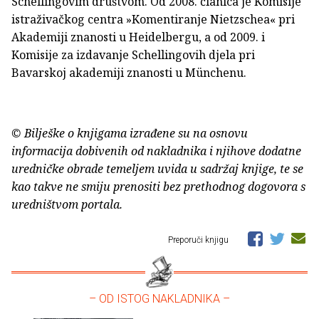
Schellingovim društvom. Od 2008. članica je Komisije
istraživačkog centra »Komentiranje Nietzschea« pri
Akademiji znanosti u Heidelbergu, a od 2009. i
Komisije za izdavanje Schellingovih djela pri
Bavarskoj akademiji znanosti u Münchenu.
© Bilješke o knjigama izrađene su na osnovu
informacija dobivenih od nakladnika i njihove dodatne
uredničke obrade temeljem uvida u sadržaj knjige, te se
kao takve ne smiju prenositi bez prethodnog dogovora s
uredništvom portala.
Preporuči knjigu
– OD ISTOG NAKLADNIKA –