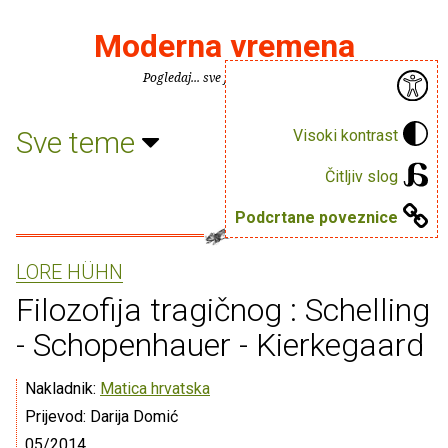
Moderna vremena
Pogledaj... sve je puno knjiga.
Sve teme
Visoki kontrast
Čitljiv slog
Podcrtane poveznice
LORE HÜHN
Filozofija tragičnog : Schelling
- Schopenhauer - Kierkegaard
Nakladnik:
Matica hrvatska
Prijevod: Darija Domić
05/2014.