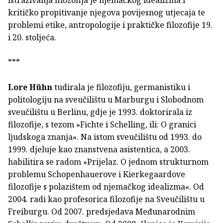
kritičko propitivanje njegova povijesnog utjecaja te
problemi etike, antropologije i praktičke filozofije 19.
i 20. stoljeća.
***
Lore Hühn
tudirala je filozofiju, germanistiku i
politologiju na sveučilištu u Marburgu i Slobodnom
sveučilištu u Berlinu, gdje je 1993. doktorirala iz
filozofije, s tezom »Fichte i Schelling, ili: O granici
ljudskoga znanja«. Na istom sveučilištu od 1993. do
1999. djeluje kao znanstvena asistentica, a 2003.
habilitira se radom »Prijelaz. O jednom strukturnom
problemu Schopenhauerove i Kierkegaardove
filozofije s polazištem od njemačkog idealizma«. Od
2004. radi kao profesorica filozofije na Sveučilištu u
Freiburgu. Od 2007. predsjedava Međunarodnim