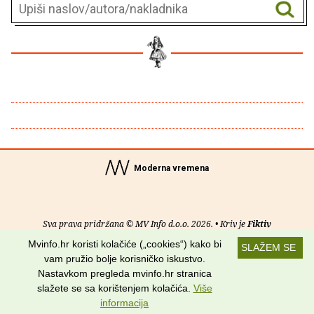
Moderna vremena
Sva prava pridržana © MV Info d.o.o. 2026. • Kriv je
Fiktiv
Mvinfo.hr koristi kolačiće („cookies“) kako bi
SLAŽEM SE
O nama
•
Pomoć
•
Uvjeti korištenja
•
RSS kanali
vam pružio bolje korisničko iskustvo.
Nastavkom pregleda mvinfo.hr stranica
Potraži nas na:
slažete se sa korištenjem kolačića.
Više
informacija