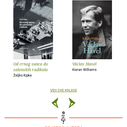
Od crnog sunca do
Václav Havel
salonskih radikala
Kieran Williams
Željko Kipke
VIDI SVE KNJIGE