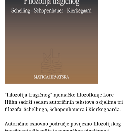
"Filozofija tragičnog" njemačke filozofkinje Lore
Hühn sadrži sedam autoričinih tekstova o djelima tri
filozofa: Schellinga, Schopenhauera i Kierkegaarda.
Autoričino osnovno područje povijesno-filozofijskog
istraživanja filozofija je njemačkog idealizma i