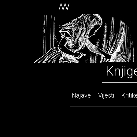
Knjig
Najave
Vijesti
Kritik