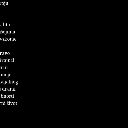
voju
lita.
lišejima
rovskome
pravo
irajući
cu u
om je
ivijalnog
j drami
ebnosti
ni život