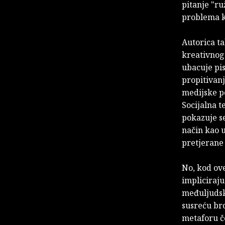
pitanje "ru
problema ka
Autorica t
kreativnog
ubacuje pis
propitivanj
medijske po
Socijalna t
pokazuje se
način kao 
pretjerane
No, kod ove
impliciraj
međuljudsk
susreću bro
metaforu če