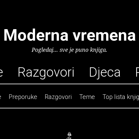
Moderna vremena
Pogledaj... sve je puno knjiga.
e
Razgovori
Djeca
e
Preporuke
Razgovori
Teme
Top lista knji