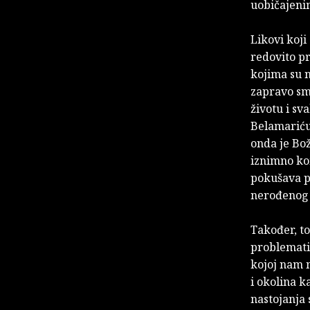
uobičajeni
Likovi koji
redovito pr
kojima su n
zapravo sm
životu i sv
Belamariću
onda je Bož
iznimno kom
pokušava po
nerođenog 
Također, to
problematiz
kojoj nam m
i okolina k
nastojanja 