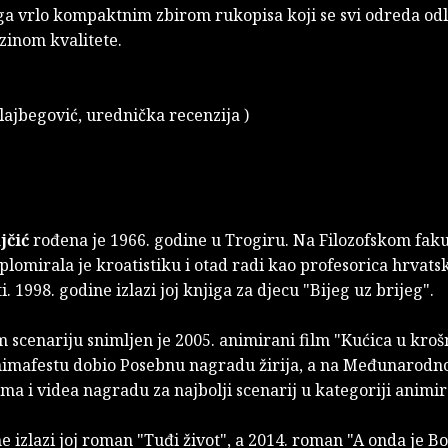
 ga vrlo kompaktnim zbirom rukopisa koji se svi odreda od
zinom kvalitete.
lajbegović, urednička recenzija )
jčić
rođena je 1966. godine u Trogiru. Na Filozofskom faku
lomirala je kroatistiku i otad radi kao profesorica hrvatsk
i. 1998. godine izlazi joj knjiga za djecu "Bijeg uz brijeg".
 scenariju snimljen je 2005. animirani film "Kućica u krošn
nimafestu dobio Posebnu nagradu žirija, a na Međunarod
ilma i videa nagradu za najbolji scenarij u kategoriji animi
e izlazi joj roman "Tuđi život", a 2014. roman "A onda je 