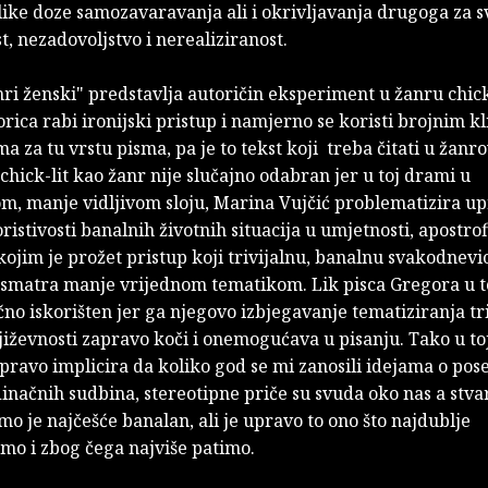
like doze samozavaravanja ali i okrivljavanja drugoga za s
, nezadovoljstvo i nerealiziranost.
i ženski" predstavlja autoričin eksperiment u žanru chick-
rica rabi ironijski pristup i namjerno se koristi brojnim k
a za tu vrstu pisma, pa je to tekst koji treba čitati u žan
 chick-lit kao žanr nije slučajno odabran jer u toj drami u
m, manje vidljivom sloju, Marina Vujčić problematizira u
oristivosti banalnih životnih situacija u umjetnosti, apostrof
kojim je prožet pristup koji trivijalnu, banalnu svakodnevi
 smatra manje vrijednom tematikom. Lik pisca Gregora u t
čno iskorišten jer ga njegovo izbjegavanje tematiziranja tr
jiževnosti zapravo koči i onemogućava u pisanju. Tako u to
pravo implicira da koliko god se mi zanosili idejama o pos
inačnih sudbina, stereotipne priče su svuda oko nas a stvar
mo je najčešće banalan, ali je upravo to ono što najdublje
mo i zbog čega najviše patimo.