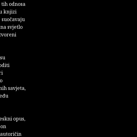
 tih odnosa
u knjizi
e suočavaju
na svjetlo
tvoreni
 su
oditi
ri
o
nih savjeta,
među
eskni opus,
pon
autoričin