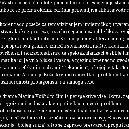
žičastih naočala" u obiteljima, odnosno prešućivanje stvarn
ko bi se prema okolini održala prihvatljiva slika navodne 
akođer rado poseže za tematiziranjem umjetničkog stvaran
 stvaralačkog procesa, u svrhu čega u ansamble likova svo
ce, glumicu i kantautoricu. Sklona je i metaliterarnim igr
u propusnosti granice između stvarnosti i mašte, kao i krit
vršnosti i senzacionalizma, te spektakularizacije zbilje i n
ematika joj je vrlo bliska i važna, a njezino iznenadno uvođ
 iznimno efektnim u drami "Čekaonica", u kojoj je također,
u romanu "A onda je Božo krenuo ispočetka", problematizir
 usmjerenosti protagonista na samoga sebe.
 drame Marina Vujčić to čini iz perspektive više likova, z
ući egoizam i nedostatak empatije kao najveće probleme
ih odnosa u suvremenom društvu. Usto, motiv čekaonice u 
jni, međusobno vrlo različiti likovi autorica uspješno isko
kanja "boljeg sutra" a što se zapravo pretvara u propuštan