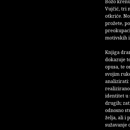
Božo krenu
Vujčić, tri
otkriće. No
prožete, po
preokupaci
motivskih 
Knjiga dra
dokazuje t
opusa, te o
svojim ruk
analizirati
realizirano
identitet u
drugih; zat
odnosno stu
želja, ali 
sužavanje 