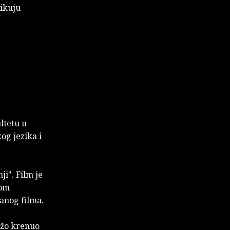
likuju
ltetu u
og jezika i
ji". Film je
nom
ranog filma.
Božo krenuo