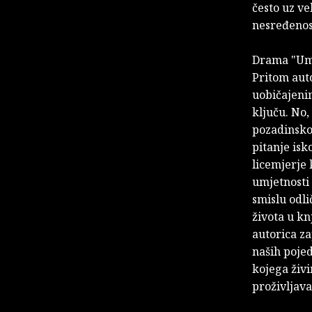
često uz ve
nesređenost
Drama "Umr
Pritom auto
uobičajenim
ključu. No,
pozadinsko
pitanje isk
licemjerje 
umjetnosti
smislu odli
života u kn
autorica za
naših pojed
kojega živi
proživljava