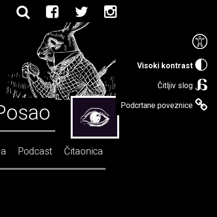
Visoki kontrast
Čitljiv slog
Posao
Podcrtane poveznice
ga
Podcast
Čitaonica