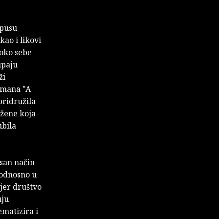
opusu
kao i likovi
 oko sebe
upaju
ži
romana "A
pridružila
 žene koja
ubila
esan način
 odnosno u
jer društvo
uju
ematizira i