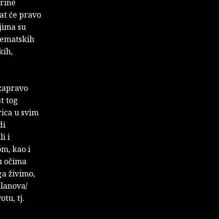
rine
at će pravo
ojima su
 tematskih
kih,
 zapravo
t tog
rica u svim
di
i i
om, kao i
 u očima
ga živimo,
planova/
tu, tj.