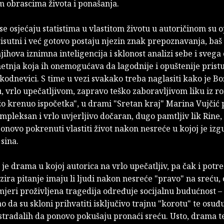
m obrascima života i ponašanja.
 se osjećaju statistima u vlastitom životu u autoričinom su 
isutni i već gotovo postaju njezin znak prepoznavanja, baš 
jihova iznimna inteligencija i sklonost analizi sebe i svega
etnja koja ih onemogućava da lagodnije i opuštenije prist
akodnevici. S time u vezi svakako treba naglasiti kako je Bo
, vrlo upečatljivom, zapravo teško zaboravljivom liku iz 
o krenuo ispočetka", u drami "Sretan kraj" Marina Vujčić 
pleksan i vrlo uvjerljivo dočaran, dugo pamtljiv lik Rine,
novo pokrenuti vlastiti život nakon nesreće u kojoj je izg
sina.
 je drama u kojoj autorica na vrlo upečatljiv, pa čak i potr
ira pitanje imaju li ljudi nakon nesreće "pravo" na sreću,
jeri proživljena tragedija određuje socijalnu budućnost – 
ao da su skloni prihvatiti isključivo trajnu "korotu" te osuđ
stradalih da ponovo pokušaju pronaći sreću. Usto, drama t