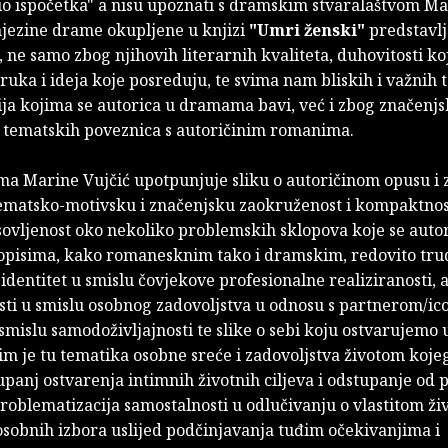
o ispočetka" a nisu upoznati s dramskim stvaralaštvom Ma
 njezine drame okupljene u knjizi
"Umri ženski"
predstavlj
, ne samo zbog njihovih literarnih kvaliteta, duhovitosti k
ruka i ideja koje posreduju, te svima nam bliskih i važnih
ja kojima se autorica u dramama bavi, već i zbog značenjs
i tematskih poveznica s autoričinim romanima.
ma Marine Vujčić upotpunjuje sliku o autoričinom opusu i
ematsko-motivsku i značenjsku zaokruženost i kompaktnos
sovljenost oko nekoliko problemskih sklopova koje se auto
opisima, kako romanesknim tako i dramskim, redovito tru
: identitet u smislu čovjekove profesionalne realiziranosti, al
sti u smislu osobnog zadovoljstva u odnosu s partnerom/ic
 smislu samodoživljajnosti te slike o sebi koju ostvarujemo
im je tu tematika osobne sreće i zadovoljstva životom koje
panj ostvarenja intimnih životnih ciljeva i odstupanje od 
i problematizacija samostalnosti u odlučivanju o vlastitom živo
osobnih izbora uslijed podčinjavanja tuđim očekivanjima i