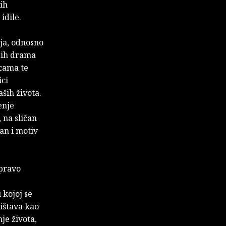
ih
idile.
ja, odnosno
jih drama
icama te
ici
aših života.
enje
 na sličan
an i motiv
apravo
kojoj se
rištava kao
je života,