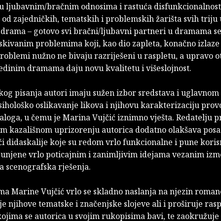
 u ljubavnim/bračnim odnosima i rastuća disfunkcionalnost
o od zajedničkih, tematskih i problemskih žarišta svih triju 
 drama – gotovo svi bračni/ljubavni partneri u dramama s
skivanim problemima koji, kao dio zapleta, konačno izlaze 
roblemi nužno ne bivaju razriješeni u raspletu, a upravo o
edinim dramama daju novu kvalitetu i višeslojnost.
og pisanja autori imaju sužen izbor sredstava i uglavnom
psihološko oslikavanje likova i njihovu karakterizaciju prov
loga, u čemu je Marina Vujčić iznimno vješta. Redatelju p
m kazališnom uprizorenju autorica dodatno olakšava posa
i didaskalije koje su redom vrlo funkcionalne i pune koris
spunjene vrlo poticajnim i zanimljivim idejama vezanim iz
za scenografska rješenja.
ma Marine Vujčić vrlo se skladno naslanja na njezin roman
 njihove tematske i značenjske slojeve ali i proširuje ras
ojima se autorica u svojim rukopisima bavi, te zaokružuje 