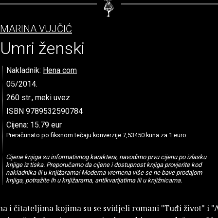
MARINA VUJČIĆ
Umri ženski
Nakladnik:
Hena com
05/2014.
260 str., meki uvez
ISBN 9789532590784
Cijena: 15.79 eur
Preračunato po fiksnom tečaju konverzije 7,53450 kuna za 1 euro
Cijene knjiga su informativnog karaktera, navodimo prvu cijenu po izlasku
knjige iz tiska. Preporučamo da cijene i dostupnost knjiga provjerite kod
nakladnika ili u knjižarama! Moderna vremena više se ne bave prodajom
knjiga, potražite ih u knjižarama, antikvarijatima ili u knjižnicama.
ma i čitateljima kojima su se svidjeli romani "Tuđi život" i "