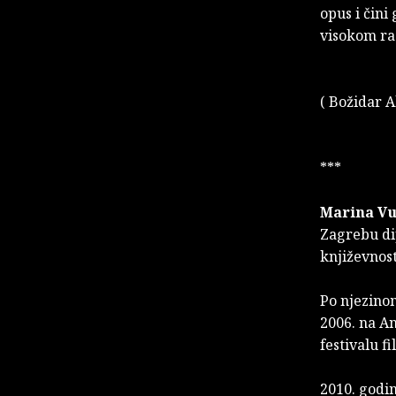
opus i čini
visokom ra
( Božidar A
***
Marina Vu
Zagrebu dip
književnost
Po njezinom
2006. na A
festivalu f
2010. godin