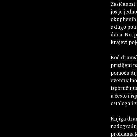
Zasićenost
još je jedn
okupljenih
s dugo poti
dana. No, p
krajevi poj
Kod dramsk
prisiljeni 
pomoću dija
eventualno
isporučujuć
a često i i
ostaloga i 
Knjiga dra
nadograđuje
problema k