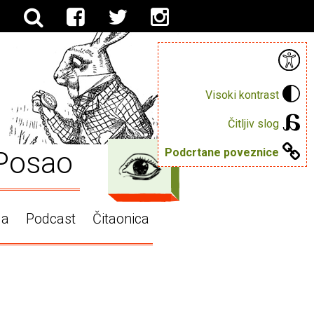
Visoki kontrast
Čitljiv slog
Posao
Podcrtane poveznice
ga
Podcast
Čitaonica