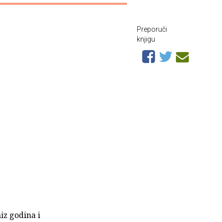
Preporuči
knjigu
iz godina i