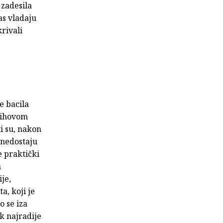
 zadesila
as vladaju
rivali
e bacila
njihovom
i su, nakon
 nedostaju
e praktički
a
je,
a, koji je
o se iza
ek najradije