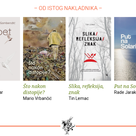
– OD ISTOG NAKLADNIKA –
Što nakon
Slika, refleksija,
Put na So
distopije?
znak
ar
Rade Jarak
Mario Vrbančić
Tin Lemac