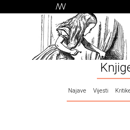
Knjig
Najave
Vijesti
Kritik