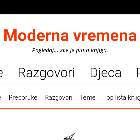
Moderna vremena
Pogledaj... sve je puno knjiga.
e
Razgovori
Djeca
e
Preporuke
Razgovori
Teme
Top lista knji