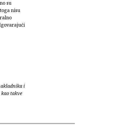
vno su
stoga nisu
tralno
odgovarajući
nakladnika i
e kao takve