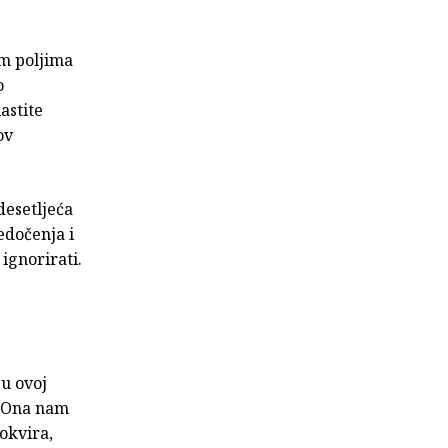
m poljima
o
astite
ov
 desetljeća
edočenja i
ignorirati.
 u ovoj
] Ona nam
okvira,