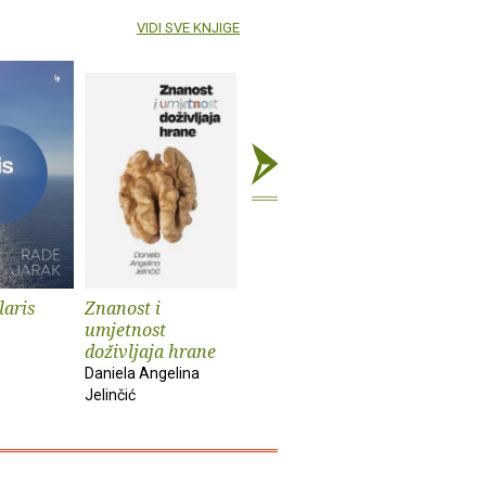
VIDI SVE KNJIGE
laris
Znanost i
Kultura selfija
Mačkozb
umjetnost
Ana Peraica
doživljaja hrane
Daniela Angelina
Jelinčić