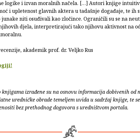
ne logike i izvan moralnih načela. […] Autori knjige intuiti
moć i upletenost glavnih aktera u tadašnje događaje, te ih 
o junake niti osuđivali kao zločince. Ograničili su se na neu
njihovih djela, interpretirajući tako njihovu aktivnost na 
amoralnu.
recenzije, akademik prof. dr. Veljko Rus
ogiji!
o knjigama izrađene su na osnovu informacija dobivenih od 
atne uredničke obrade temeljem uvida u sadržaj knjige, te s
enositi bez prethodnog dogovora s uredništvom portala.