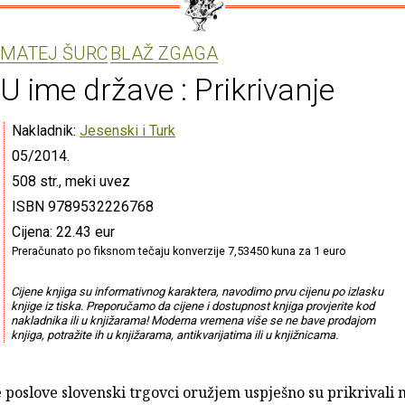
MATEJ ŠURC
BLAŽ ZGAGA
U ime države : Prikrivanje
Nakladnik:
Jesenski i Turk
05/2014.
508 str., meki uvez
ISBN 9789532226768
Cijena: 22.43 eur
Preračunato po fiksnom tečaju konverzije 7,53450 kuna za 1 euro
Cijene knjiga su informativnog karaktera, navodimo prvu cijenu po izlasku
knjige iz tiska. Preporučamo da cijene i dostupnost knjiga provjerite kod
nakladnika ili u knjižarama! Moderna vremena više se ne bave prodajom
knjiga, potražite ih u knjižarama, antikvarijatima ili u knjižnicama.
poslove slovenski trgovci oružjem uspješno su prikrivali n