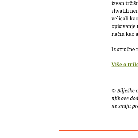
izvan tržiš
shvatili ne
veličali ka
opisivanje 
način kao 
Iz stručne 
Više o tril
© Bilješke 
njihove dod
ne smiju pr