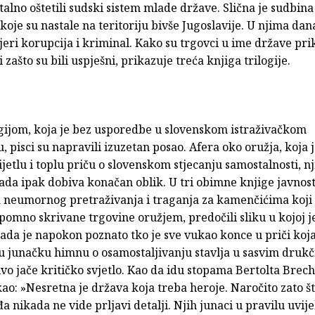
talno oštetili sudski sistem mlade države. Slična je sudbina
koje su nastale na teritoriju bivše Jugoslavije. U njima dan
jeri korupcija i kriminal. Kako su trgovci u ime države prik
i zašto su bili uspješni, prikazuje treća knjiga trilogije.
gijom, koja je bez usporedbe u slovenskom istraživačkom
, pisci su napravili izuzetan posao. Afera oko oružja, koja j
ijetlu i toplu priču o slovenskom stjecanju samostalnosti, 
da ipak dobiva konačan oblik. U tri obimne knjige javnost
a neumornog pretraživanja i traganja za kamenčićima koji
omno skrivane trgovine oružjem, predočili sliku u kojoj j
Sada je napokon poznato tko je sve vukao konce u priči koj
u junačku himnu o osamostaljivanju stavlja u sasvim drukči
o jače kritičko svjetlo. Kao da idu stopama Bertolta Brecht
o: »Nesretna je država koja treba heroje. Naročito zato št
đa nikada ne vide prljavi detalji. Njih junaci u pravilu uvij