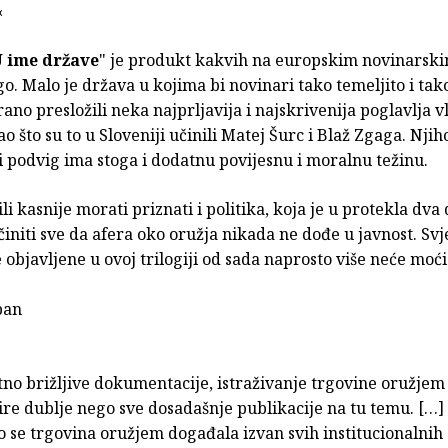
«
 ime države
" je produkt kakvih na europskim novinarski
 Malo je država u kojima bi novinari tako temeljito i tak
no presložili neka najprljavija i najskrivenija poglavlja vl
kao što su to u Sloveniji učinili Matej Šurc i Blaž Zgaga. Njih
i podvig ima stoga i dodatnu povijesnu i moralnu težinu.
ili kasnije morati priznati i politika, koja je u protekla dva
initi sve da afera oko oružja nikada ne dođe u javnost. Svj
bjavljene u ovoj trilogiji od sada naprosto više neće moći 
ban
no brižljive dokumentacije, istraživanje trgovine oružjem
dire dublje nego sve dosadašnje publikacije na tu temu. […
 se trgovina oružjem događala izvan svih institucionalnih 