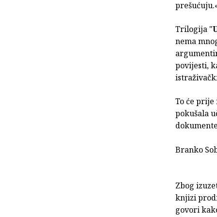
prešućuju.
Trilogija "
U
nema mnogo.
argumentira
povijesti, 
istraživačk
To će prije 
pokušala uč
dokumente o
Branko So
Zbog izuzet
knjizi pro
govori kako