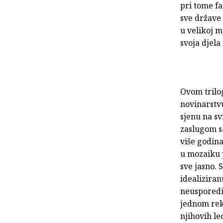
pri tome fa
sve države 
u velikoj m
svoja djela 
Ovom trilo
novinarstvu
sjenu na sv
zaslugom sa
više godin
u mozaiku p
sve jasno. 
idealiziran
neusporediv
jednom reka
njihovih le