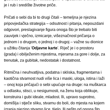
je i rub i središte životne priče.
Pričati o sebi da bi to drugi čitali – temeljna je njezina
pripovjedačka strategija – odsutnost i pitanja, nepouzdani
odgovori, preslagivanje figura onoga što je trebalo biti
zauvijek i vječno, izmicanje, višeznačnost pričanja o
jednom i o drugom, o jednoj i o drugoj – važne su dionice
u užitku čitanja '
Odjavne karte
'. Riječ je i o prostoru
(grada) i obilježenim mjestima, mjerama za gore i dolje, za
trenutak, za gubitak, nedostatak i dostatnost.
Ritmična i neuhvatljiva, podatna i skliska, fragmentarna i
kaotična stvarnost nudi više lica i maski, uloga, istina i laži
– onoj koja pričajući o sebi upućuje na druge: na muškarca
u odlasku, stisci, u nesigurnosti, na ženu koja oblikuje,
konstruira i gubi ideale, mladost. Ili, upravo suprotno,
domišlja i stječe sliku, stvarnu do boli, do mjesta na kojem
izranja njezino stvarno lice, tijelo. Ili nešto od onoga što