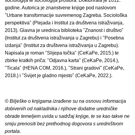
sociologija te sociologija prostora. Doktorirala je 2012.
godine. Autorica je znanstvene knjige pod naslovom
"Urbane transformacije suvremenog Zagreba. Sociološka
perspektiva" (Plejada i Institut za društvena istraživanja,
2013). Glavna je urednica biblioteka "Znanost i društvo"
(Institut za društvena istraživanja u Zagrebu) i "Posebna
izdanja" (Institut za društvena istraživanja u Zagrebu).
Napisala je roman "Slijepa točka" (CeKaPe, 2015.) te
zbirke kratkih priča: "Odjavna karta" (CeKaPe, 2014.),
"Ticala" (HENA COM, 2016.), "Strani gradovi" (CeKaPe,
2018.) i "Svijet je gladno mjesto" (CeKaPe, 2022.).
© Bilješke o knjigama izrađene su na osnovu informacija
dobivenih od nakladnika i njihove dodatne uredničke
obrade temeljem uvida u sadržaj knjige, te se kao takve ne
smiju prenositi bez prethodnog dogovora s uredništvom
portala.