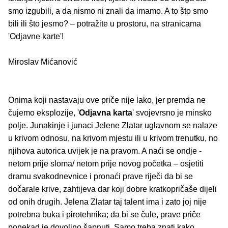
smo izgubili, a da nismo ni znali da imamo. A to što smo
bili ili što jesmo? – potražite u prostoru, na stranicama
'Odjavne karte'!
Miroslav Mićanović
Onima koji nastavaju ove priče nije lako, jer premda ne
čujemo eksplozije, '
Odjavna karta
' svojevrsno je minsko
polje. Junakinje i junaci Jelene Zlatar uglavnom se nalaze
u krivom odnosu, na krivom mjestu ili u krivom trenutku, no
njihova autorica uvijek je na pravom. A naći se ondje -
netom prije sloma/ netom prije novog početka – osjetiti
dramu svakodnevnice i pronaći prave riječi da bi se
dočarale krive, zahtijeva dar koji dobre kratkopričaše dijeli
od onih drugih. Jelena Zlatar taj talent ima i zato joj nije
potrebna buka i pirotehnika; da bi se čule, prave priče
ponekad je dovoljno šapnuti. Samo treba znati kako.