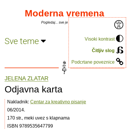
Moderna vremena
Pogledaj... sve je puno knjiga.
Sve teme
Visoki kontrast
Čitljiv slog
Podcrtane poveznice
JELENA ZLATAR
Odjavna karta
Nakladnik:
Centar za kreativno pisanje
06/2014.
170 str., meki uvez s klapnama
ISBN 9789535647799