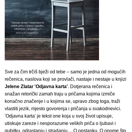
Sve za čim trčiš bježi od tebe – samo je jedna od mogućih
rečenica, naslova koji se provlači, nastaje i nestaje u knjizi
Jelene Zlatar 'Odjavna karta'
. Dotjerana rečenica i
snažan retorički zamah traju u pričama kojima izmiče
konačno značenje i u kojima se, upravo zbog toga, traži
vlastiti jezik, mjesto govorenja i pričanja u svakodnevici.
'Odjavna karta' je tekst one koja u svoj život upisuje,
utiskuje zareze i nesporazume velikih priča o ljubavi i
gubitku, odrastanju i stradanju… O opstanku. O onome što