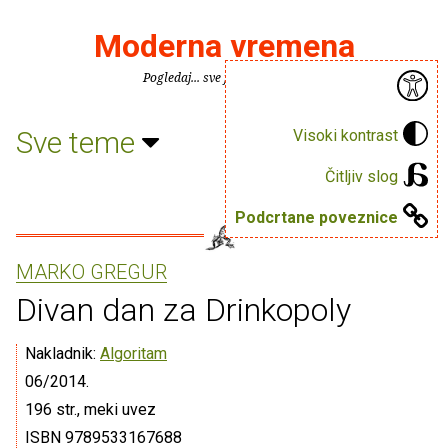
Moderna vremena
Pogledaj... sve je puno knjiga.
Sve teme
Visoki kontrast
Čitljiv slog
Podcrtane poveznice
MARKO GREGUR
Divan dan za Drinkopoly
Nakladnik:
Algoritam
06/2014.
196 str., meki uvez
ISBN 9789533167688