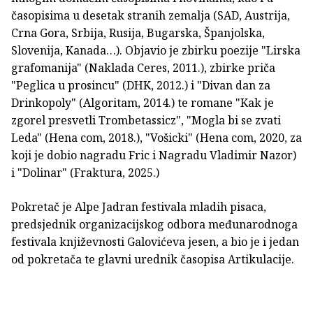
časopisima u desetak stranih zemalja (SAD, Austrija,
Crna Gora, Srbija, Rusija, Bugarska, Španjolska,
Slovenija, Kanada…). Objavio je zbirku poezije "Lirska
grafomanija" (Naklada Ceres, 2011.), zbirke priča
"Peglica u prosincu" (DHK, 2012.) i "Divan dan za
Drinkopoly" (Algoritam, 2014.) te romane "Kak je
zgorel presvetli Trombetassicz", "Mogla bi se zvati
Leda" (Hena com, 2018.), "Vošicki" (Hena com, 2020, za
koji je dobio nagradu Fric i Nagradu Vladimir Nazor)
i "Dolinar" (Fraktura, 2025.)
Pokretač je Alpe Jadran festivala mladih pisaca,
predsjednik organizacijskog odbora međunarodnoga
festivala književnosti Galovićeva jesen, a bio je i jedan
od pokretača te glavni urednik časopisa Artikulacije.