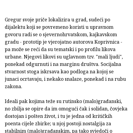
Gregur svoje priče lokalizira u grad, sudeći po
dijalektu koji se povremeno koristi u upravnom
govoru radi se o sjevernohrvatskom, kajkavskom
gradu - prototip je vjerojatno autorova Koprivnica -
pa može se reći da su tematski i po profilu likova
urbane. Njegovi likovi su uglavnom tzv. "mali ljudi",
ponekad odgurnuti i na marginu društva. Socijalna
stvarnost stoga iskrsava kao podloga na kojoj se
junaci ocrtavaju, i nekako snalaze, ponekad i na rubu
zakona.
Ideali pak kojima teže su rutinsko (malo)građanski,
no zbilja se opire da im omogući čak i solidan, čovjeka
dostojan i pošten život, i tu je jedna od kritičkih
poenta cijele zbirke; u njoj postoji nostalgija za
stabilnim (malo)građanskim, pa tako svjedoči o