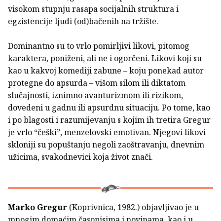
visokom stupnju rasapa socijalnih struktura i
egzistencije ljudi (od)bačenih na tržište.
Dominantno su to vrlo pomirljivi likovi, pitomog
karaktera, poniženi, ali ne i ogorčeni. Likovi koji su
kao u kakvoj komediji zabune – koju ponekad autor
protegne do apsurda – višom silom ili diktatom
slučajnosti, iznimno avanturizmom ili rizikom,
dovedeni u gadnu ili apsurdnu situaciju. Po tome, kao
i po blagosti i razumijevanju s kojim ih tretira Gregur
je vrlo “češki”, menzelovski emotivan. Njegovi likovi
skloniji su popuštanju negoli zaoštravanju, dnevnim
užicima, svakodnevici koja život znači.
Marko Gregur
(Koprivnica, 1982.) objavljivao je u
mnogim domaćim časopisima i novinama, kao i u