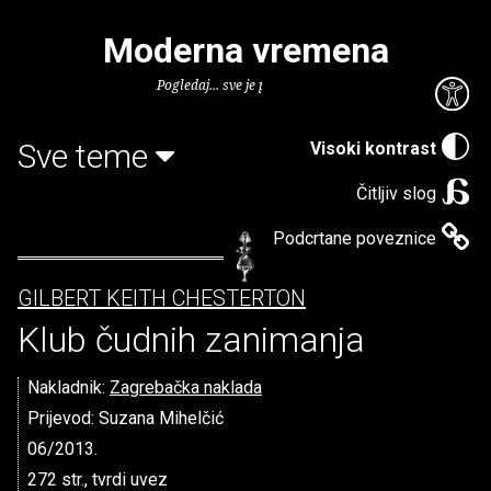
Moderna vremena
Pogledaj... sve je puno knjiga.
Sve teme
Visoki kontrast
Čitljiv slog
Podcrtane poveznice
GILBERT KEITH CHESTERTON
Klub čudnih zanimanja
Nakladnik:
Zagrebačka naklada
Prijevod: Suzana Mihelčić
06/2013.
272 str., tvrdi uvez