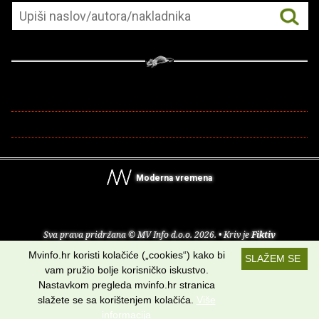
Moderna vremena
Sva prava pridržana © MV Info d.o.o. 2026. • Kriv je
Fiktiv
Mvinfo.hr koristi kolačiće („cookies“) kako bi
SLAŽEM SE
O nama
•
Pomoć
•
Uvjeti korištenja
•
RSS kanali
vam pružio bolje korisničko iskustvo.
Nastavkom pregleda mvinfo.hr stranica
Potraži nas na:
slažete se sa korištenjem kolačića.
Više
informacija