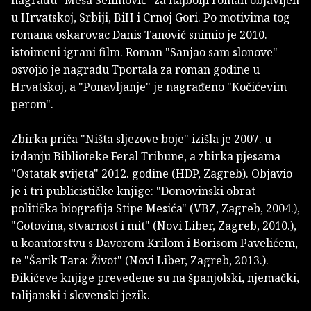
u Hrvatskoj, Srbiji, BiH i Crnoj Gori. Po motivima tog
romana oskarovac Danis Tanović snimio je 2010.
istoimeni igrani film. Roman "Sanjao sam slonove"
osvojio je nagradu Tportala za roman godine u
Hrvatskoj, a "Ponavljanje" je nagrađeno "Kočićevim
perom".
Zbirka priča "Ništa sljezove boje" izišla je 2007. u
izdanju Biblioteke Feral Tribune, a zbirka pjesama
"Ostatak svijeta" 2012. godine (HDP, Zagreb). Objavio
je i tri publicističke knjige: "Domovinski obrat –
politička biografija Stipe Mesića" (VBZ, Zagreb, 2004.),
"Gotovina, stvarnost i mit" (Novi Liber, Zagreb, 2010.),
u koautorstvu s Davorom Krilom i Borisom Pavelićem,
te "Šarik Tara: Život" (Novi Liber, Zagreb, 2013.).
Đikićeve knjige prevedene su na španjolski, njemački,
talijanski i slovenski jezik.