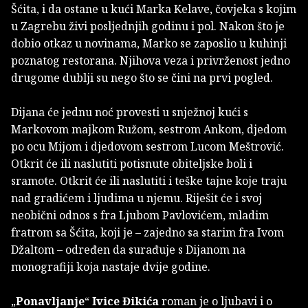
Šćita, i da ostane u kući Marka Kelave, čovjeka s kojim
u Zagrebu živi posljednjih godinu i pol. Nakon što je
dobio otkaz u novinama, Marko se zaposlio u kuhinji
poznatog restorana. Njihova veza i privrženost jedno
drugome dublji su nego što se čini na prvi pogled.
Dijana će jednu noć provesti u snježnoj kući s
Markovom majkom Ružom, sestrom Ankom, djedom
po ocu Mijom i djedovom sestrom Lucom Meštrović.
Otkrit će ili naslutiti potisnute obiteljske boli i
sramote. Otkrit će ili naslutiti i teške tajne koje traju
nad gradićem i ljudima u njemu. Riješit će i svoj
neobični odnos s fra Ljubom Pavlovićem, mladim
fratrom sa Šćita, koji je – zajedno sa starim fra Ivom
Džaltom – određen da surađuje s Dijanom na
monografiji koja nastaje dvije godine.
„
Ponavljanje
“
Ivice Đikića
roman je o ljubavi i o