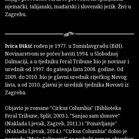
njemački, talijanski, mađarski i slovenski jezik. Živi u
Zagrebu.
Ivica Đikić
rođen je 1977. u Tomislavgradu (BiH).
Novinarstvom se počeo baviti 1994. u Slobodnoj
Dalmaciji, a u tjedniku Feral Tribune bio je novinar i
urednik od 1997. do gašenja lista 2008. godine. Od
2009. do 2010. bio je glavni urednik riječkog Novog
lista, a od 2010. glavni je urednik tjednika Novosti iz
Zagreba.
Objavio je romane "Cirkus Columbia" (Biblioteka
Feral Tribune, Split, 2003.), "Sanjao sam slonove"
(Naklada Ljevak, Zagreb, 2011.) i "Ponavljanje"
(Naklada Ljevak, 2014.). "Cirkus Columbia" dobio je
nagradu "Meša Selimović" za najbolji roman objavljen