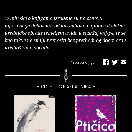
© Bilješke o knjigama izrađene su na osnovu
informacija dobivenih od nakladnika i njihove dodatne
uredničke obrade temeljem uvida u sadržaj knjige, te se
kao takve ne smiju prenositi bez prethodnog dogovora s
uredništvom portala.
Preporuči knjigu
– OD ISTOG NAKLADNIKA –