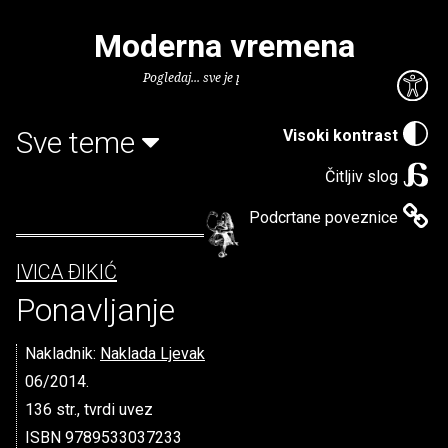
Moderna vremena
Pogledaj... sve je puno knjiga.
Sve teme
Visoki kontrast
Čitljiv slog
Podcrtane poveznice
IVICA ÐIKIĆ
Ponavljanje
Nakladnik:
Naklada Ljevak
06/2014.
136 str., tvrdi uvez
ISBN 9789533037233