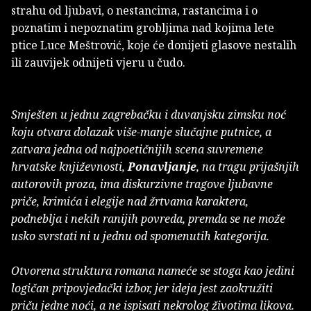
strahu od ljubavi, o nestancima, rastancima i o
poznatim i nepoznatim grobljima nad kojima lete
ptice Luce Meštrović, koje će donijeti glasove nestalih
ili zauvijek odnijeti vjeru u čudo.
Smješten u jednu zagrebačku i duvanjsku zimsku noć
koju otvara dolazak više-manje slučajne putnice, a
zatvara jedna od najpoetičnijih scena suvremene
hrvatske književnosti,
Ponavljanje
, na tragu prijašnjih
autorovih proza, ima diskurzivne tragove ljubavne
priče, krimića i elegije nad žrtvama karaktera,
podneblja i nekih ranijih povreda, premda se ne može
usko svrstati ni u jednu od spomenutih kategorija.
Otvorena struktura romana nameće se stoga kao jedini
logičan pripovjedački izbor, jer ideja jest zaokružiti
priču jedne noći, a ne ispisati nekrolog životima likova.