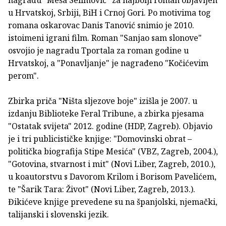
u Hrvatskoj, Srbiji, BiH i Crnoj Gori. Po motivima tog
romana oskarovac Danis Tanović snimio je 2010.
istoimeni igrani film. Roman "Sanjao sam slonove"
osvojio je nagradu Tportala za roman godine u
Hrvatskoj, a "Ponavljanje" je nagrađeno "Kočićevim
perom".
Zbirka priča "Ništa sljezove boje" izišla je 2007. u
izdanju Biblioteke Feral Tribune, a zbirka pjesama
"Ostatak svijeta" 2012. godine (HDP, Zagreb). Objavio
je i tri publicističke knjige: "Domovinski obrat –
politička biografija Stipe Mesića" (VBZ, Zagreb, 2004.),
"Gotovina, stvarnost i mit" (Novi Liber, Zagreb, 2010.),
u koautorstvu s Davorom Krilom i Borisom Pavelićem,
te "Šarik Tara: Život" (Novi Liber, Zagreb, 2013.).
Đikićeve knjige prevedene su na španjolski, njemački,
talijanski i slovenski jezik.