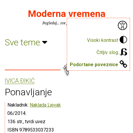
Moderna vremena
Pogledaj... sve je puno knjiga.
Sve teme
Visoki kontrast
Čitljiv slog
Podcrtane poveznice
IVICA ÐIKIĆ
Ponavljanje
Nakladnik:
Naklada Ljevak
06/2014.
136 str., tvrdi uvez
ISBN 9789533037233