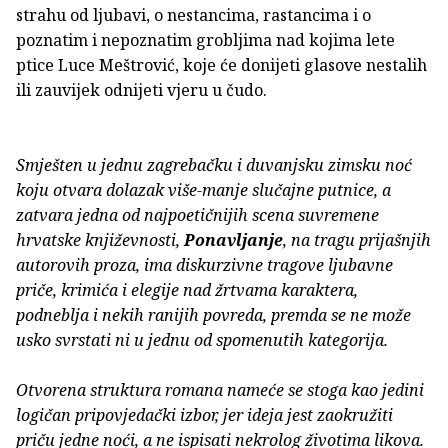
strahu od ljubavi, o nestancima, rastancima i o
poznatim i nepoznatim grobljima nad kojima lete
ptice Luce Meštrović, koje će donijeti glasove nestalih
ili zauvijek odnijeti vjeru u čudo.
Smješten u jednu zagrebačku i duvanjsku zimsku noć
koju otvara dolazak više-manje slučajne putnice, a
zatvara jedna od najpoetičnijih scena suvremene
hrvatske književnosti,
Ponavljanje
, na tragu prijašnjih
autorovih proza, ima diskurzivne tragove ljubavne
priče, krimića i elegije nad žrtvama karaktera,
podneblja i nekih ranijih povreda, premda se ne može
usko svrstati ni u jednu od spomenutih kategorija.
Otvorena struktura romana nameće se stoga kao jedini
logičan pripovjedački izbor, jer ideja jest zaokružiti
priču jedne noći, a ne ispisati nekrolog životima likova.