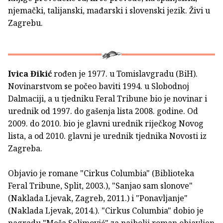
njemački, talijanski, mađarski i slovenski jezik. Živi u
Zagrebu.
Ivica Đikić
rođen je 1977. u Tomislavgradu (BiH).
Novinarstvom se počeo baviti 1994. u Slobodnoj
Dalmaciji, a u tjedniku Feral Tribune bio je novinar i
urednik od 1997. do gašenja lista 2008. godine. Od
2009. do 2010. bio je glavni urednik riječkog Novog
lista, a od 2010. glavni je urednik tjednika Novosti iz
Zagreba.
Objavio je romane "Cirkus Columbia" (Biblioteka
Feral Tribune, Split, 2003.), "Sanjao sam slonove"
(Naklada Ljevak, Zagreb, 2011.) i "Ponavljanje"
(Naklada Ljevak, 2014.). "Cirkus Columbia" dobio je
nagradu "Meša Selimović" za najbolji roman objavljen