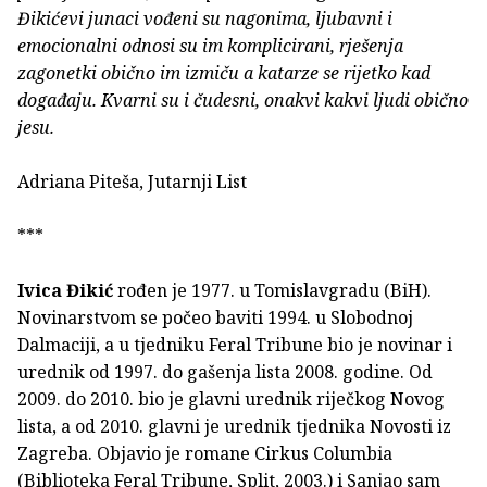
Đikićevi junaci vođeni su nagonima, ljubavni i
emocionalni odnosi su im komplicirani, rješenja
zagonetki obično im izmiču a katarze se rijetko kad
događaju. Kvarni su i čudesni, onakvi kakvi ljudi obično
jesu.
Adriana Piteša, Jutarnji List
***
Ivica Đikić
rođen je 1977. u Tomislavgradu (BiH).
Novinarstvom se počeo baviti 1994. u Slobodnoj
Dalmaciji, a u tjedniku Feral Tribune bio je novinar i
urednik od 1997. do gašenja lista 2008. godine. Od
2009. do 2010. bio je glavni urednik riječkog Novog
lista, a od 2010. glavni je urednik tjednika Novosti iz
Zagreba. Objavio je romane Cirkus Columbia
(Biblioteka Feral Tribune, Split, 2003.) i Sanjao sam