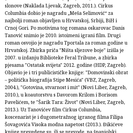
slonove (Naklada Ljevak, Zagreb, 2011.). Cirkus
Columbia dobio je nagradu „Meša Selimović“ za
najbolji roman objavljen u Hrvatskoj, Srbiji, BiH i
Crnoj Gori. Po motivima tog romana oskarovac Danis
Tanović snimio je 2010. istoimeni igrani film. Drugi
roman osvojio je nagradu Tportala za roman godine u
Hrvatskoj. Zbirka priča "Ništa sljezove boje" izišla je
2007. u izdanju Biblioteke Feral Tribune, a zbirka
pjesama "Ostatak svijeta" 2012. godine (HDP, Zagreb).
Objavio je i tri publicističke knjige: "Domovinski obrat
– politička biografija Stipe Mesića" (VBZ, Zagreb,
2004.), "Gotovina, stvarnost i mit" (Novi Liber, Zagreb,
2010.), u koautorstvu s Davorom Krilom i Borisom
Pavelićem, te "Šarik Tara: Život" (Novi Liber, Zagreb,
2013.). Uz Tanovićev film Cirkus Columbia,
koscenarist je i dugometražnog igranog filma Filipa
Šovagovića Visoka modna napetost (2013.). Đikićeve
knjige prevedene su, ili se prevode, na španjolski,