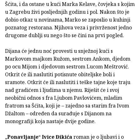
Šćita, i da ostane u kući Marka Kelave, čovjeka s kojim
u Zagrebu živi posljednjih godinu i pol. Nakon što je
dobio otkaz u novinama, Marko se zaposlio u kuhinji
poznatog restorana. Njihova veza i privrženost jedno
drugome dublji su nego što se čini na prvi pogled.
Dijana će jednu noć provesti u snježnoj kući s
Markovom majkom Ružom, sestrom Ankom, djedom
po ocu Mijom i djedovom sestrom Lucom Meštrović.
Otkrit će ili naslutiti potisnute obiteljske boli i
sramote. Otkrit će ili naslutiti i teške tajne koje traju
nad gradićem i ljudima u njemu. Riješit će i svoj
neobični odnos s fra Ljubom Pavlovićem, mladim
fratrom sa Šćita, koji je – zajedno sa starim fra Ivom
Džaltom – određen da surađuje s Dijanom na
monografiji koja nastaje dvije godine.
„
Ponavljanje
“
Ivice Đikića
roman je o ljubavi i o