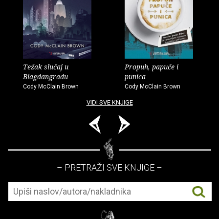
Težak slučaj u
Propuh, papuče i
Blagdangradu
punica
Cody McClain Brown
Cody McClain Brown
VIDI SVE KNJIGE
– PRETRAŽI SVE KNJIGE –