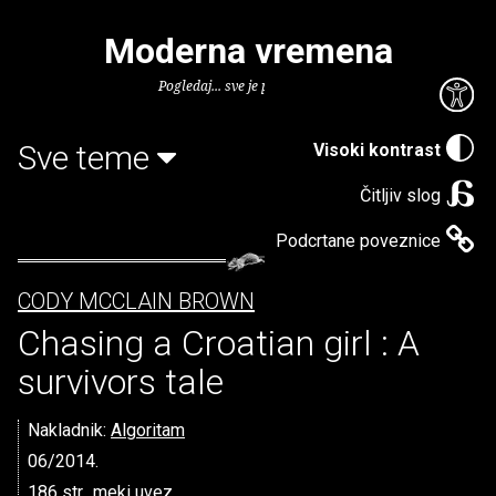
Moderna vremena
Pogledaj... sve je puno knjiga.
Sve teme
Visoki kontrast
Čitljiv slog
Podcrtane poveznice
CODY MCCLAIN BROWN
Chasing a Croatian girl : A
survivors tale
Nakladnik:
Algoritam
06/2014.
186 str., meki uvez