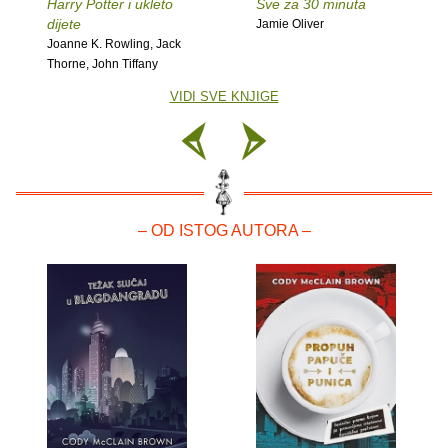
Harry Potter i ukleto
Sve za 30 minuta
dijete
Jamie Oliver
Joanne K. Rowling, Jack
Thorne, John Tiffany
VIDI SVE KNJIGE
– OD ISTOG AUTORA –