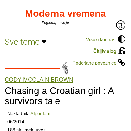
Moderna vremena
Pogledaj... sve je puno knjiga.
Sve teme
Visoki kontrast
Čitljiv slog
Podcrtane poveznice
CODY MCCLAIN BROWN
Chasing a Croatian girl : A
survivors tale
Nakladnik:
Algoritam
06/2014.
186 str., meki uvez