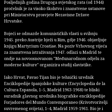
Posljednjih godina Drugoga svjetskog rata (od 1944)
pročelnik je za visoko školstvo i znanstvene ustanove
pri Ministarstvu prosvjete Nezavisne Države
Hrvatske.
Bojeći se odmazde komunističkih vlasti u svibnju
1945. preko Austrije bježi u Rim, gdje 1946. objavljuje
knjigu Martyrium Croatiae. Na poziv Vrhovnog vijeća
za znanstvena istraživanja 1947. odlazi u Madrid te
ondje na novoosnovanom "Međunarodnom odjelu za
moderne kulture" organizira studij slavistike.
Iako Hrvat, Pavao Tijan bio je tehnički urednik
Enciklopedije španjolske kulture (Encyclopedia de la
Cultura Espanola, 1–5, Madrid 1963-1968) te bliski
suradnik glavnog urednika biografske enciklopedije
Forjadores del Mundo Contemporaneo (Krivotvoritelji
suvremenog svijeta), 1–4, Madrid 1959-1961. Bio je i