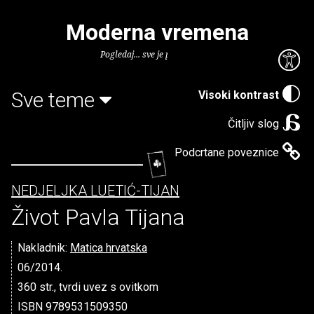
Moderna vremena
Pogledaj... sve je puno knjiga.
Sve teme
Visoki kontrast
Čitljiv slog
Podcrtane poveznice
NEDJELJKA LUETIĆ-TIJAN
Život Pavla Tijana
Nakladnik:
Matica hrvatska
06/2014.
360 str., tvrdi uvez s ovitkom
ISBN 9789531509350