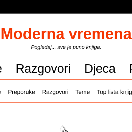
Moderna vremena
Pogledaj... sve je puno knjiga.
e
Razgovori
Djeca
e
Preporuke
Razgovori
Teme
Top lista knji