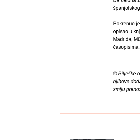
Barcelona 19
španjolskog 
Pokrenuo je 
opisao u knj
Madrida, Mü
časopisima, 
© Bilješke 
njihove dod
smiju preno