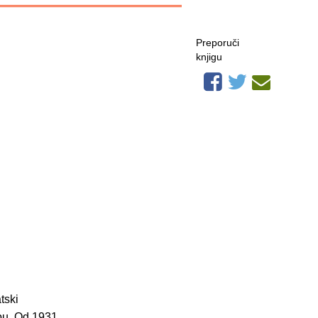
Preporuči
knjigu
tski
ebu. Od 1931.