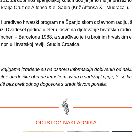
52. Za doprinos španjolskoj kulturi dodijeljeno mu je prestižno
kralja Cruz de Alfonso X el Sabio (Križ Alfonsa X. "Mudraca").
i uređivao hrvatski program na Španjolskom državnom radiju, št
izi Dvadeset godina u eteru: osvrt na djelovanje hrvatskih radio-
nchen – Barcelona 1988, a surađivao je i u brojnim hrvatskim 
npr. u Hrvatskoj reviji, Studia Croatica.
o knjigama izrađene su na osnovu informacija dobivenih od nakl
atne uredničke obrade temeljem uvida u sadržaj knjige, te se ka
siti bez prethodnog dogovora s uredništvom portala.
– OD ISTOG NAKLADNIKA –