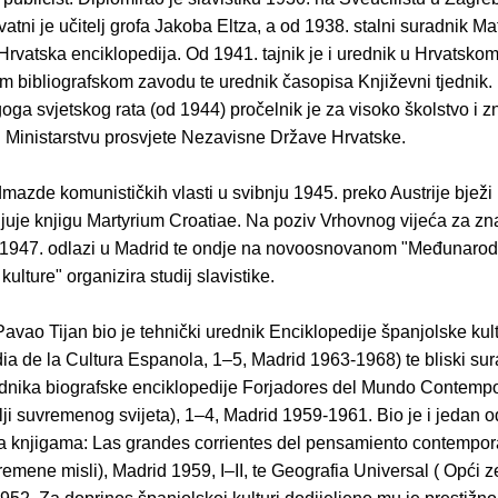
vatni je učitelj grofa Jakoba Eltza, a od 1938. stalni suradnik M
Hrvatska enciklopedija. Od 1941. tajnik je i urednik u Hrvatsko
m bibliografskom zavodu te urednik časopisa Književni tjednik. 
ga svjetskog rata (od 1944) pročelnik je za visoko školstvo i 
i Ministarstvu prosvjete Nezavisne Države Hrvatske.
mazde komunističkih vlasti u svibnju 1945. preko Austrije bježi
ljuje knjigu Martyrium Croatiae. Na poziv Vrhovnog vijeća za z
a 1947. odlazi u Madrid te ondje na novoosnovanom "Međunaro
ulture" organizira studij slavistike.
Pavao Tijan bio je tehnički urednik Enciklopedije španjolske kul
ia de la Cultura Espanola, 1–5, Madrid 1963-1968) te bliski sur
dnika biografske enciklopedije Forjadores del Mundo Contemp
elji suvremenog svijeta), 1–4, Madrid 1959-1961. Bio je i jedan o
a knjigama: Las grandes corrientes del pensamiento contempor
remene misli), Madrid 1959, I–II, te Geografia Universal ( Opći z