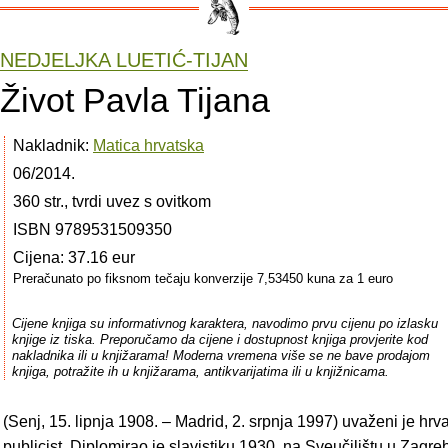
NEDJELJKA LUETIĆ-TIJAN
Život Pavla Tijana
Nakladnik:
Matica hrvatska
06/2014.
360 str., tvrdi uvez s ovitkom
ISBN 9789531509350
Cijena: 37.16 eur
Preračunato po fiksnom tečaju konverzije 7,53450 kuna za 1 euro
Cijene knjiga su informativnog karaktera, navodimo prvu cijenu po izlasku
knjige iz tiska. Preporučamo da cijene i dostupnost knjiga provjerite kod
nakladnika ili u knjižarama! Moderna vremena više se ne bave prodajom
knjiga, potražite ih u knjižarama, antikvarijatima ili u knjižnicama.
(Senj, 15. lipnja 1908. – Madrid, 2. srpnja 1997) uvaženi je hrva
i publicist. Diplomirao je slavistiku 1930. na Sveučilištu u Zagr