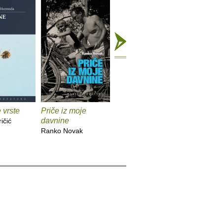
 vrste
Priče iz moje
Zagrebački štikleci
Po Hrvat
davnine
skokovit
ičić
Mladen Klemenčić
Ranko Novak
Nives Opa