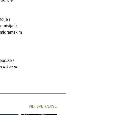
 odličje
o je i
emisija iz
emigrantskim
adnika i
o takve ne
VIDI SVE KNJIGE