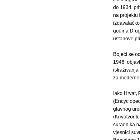
do 1934. pri
na projektu 
izdavalačko
godina Drugo
ustanove pr
Bojeći se od
1946. objav
istraživanj
za moderne k
Iako Hrvat, 
(Encycloped
glavnog ure
(Krivotvorit
suradnika n
vjesnici suv