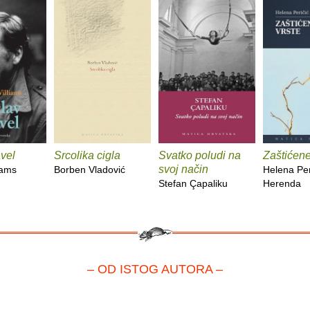
vel
Srcolika cigla
Svatko poludi na
Zaštićene
svoj način
iams
Borben Vladović
Helena Per
Stefan Çapaliku
Herenda
– OD ISTOG AUTORA –