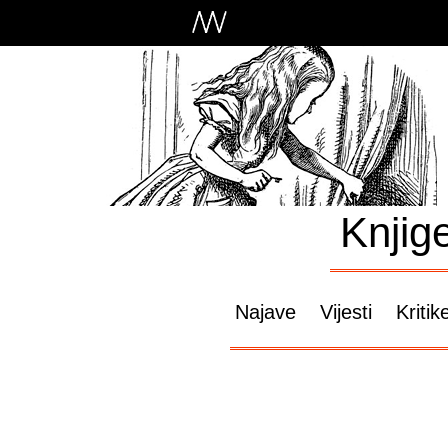
Knjig
Najave
Vijesti
Kritik