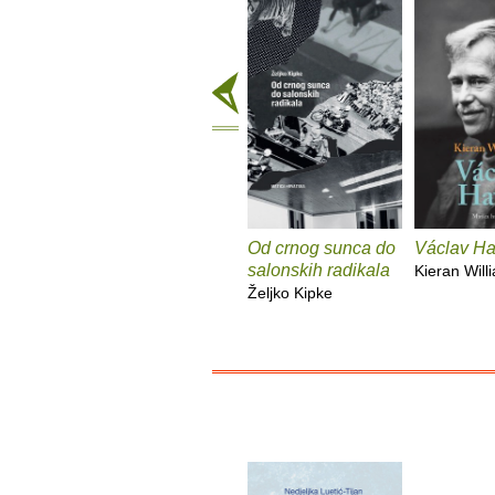
Od crnog sunca do
Václav Ha
salonskih radikala
Kieran Will
Željko Kipke