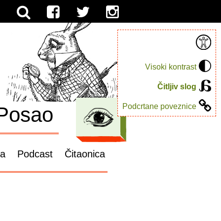
Visoki kontrast
Čitljiv slog
Podcrtane poveznice
Posao
ga
Podcast
Čitaonica