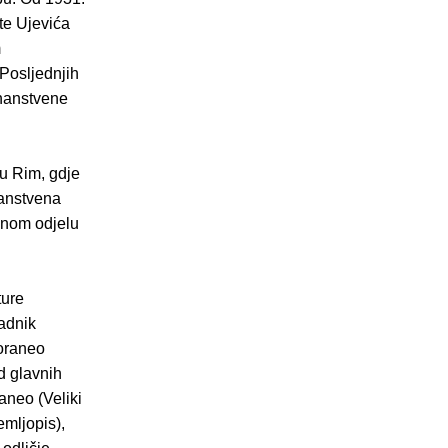
ate Ujevića
m
Posljednjih
znanstvene
 u Rim, gdje
nanstvena
dnom odjelu
ture
adnik
oraneo
d glavnih
aneo (Veliki
emljopis),