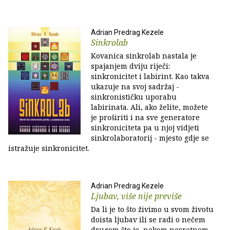
Adrian Predrag Kezele
Sinkrolab
Kovanica sinkrolab nastala je
spajanjem dviju riječi:
sinkronicitet i labirint. Kao takva
ukazuje na svoj sadržaj -
sinkronističku uporabu
labirinata. Ali, ako želite, možete
je proširiti i na sve generatore
sinkroniciteta pa u njoj vidjeti
sinkrolaboratorij - mjesto gdje se
istražuje sinkronicitet.
Adrian Predrag Kezele
Ljubav, više nije previše
Da li je to što živimo u svom životu
doista ljubav ili se radi o nečem
drugom što je, nekom nesretnom