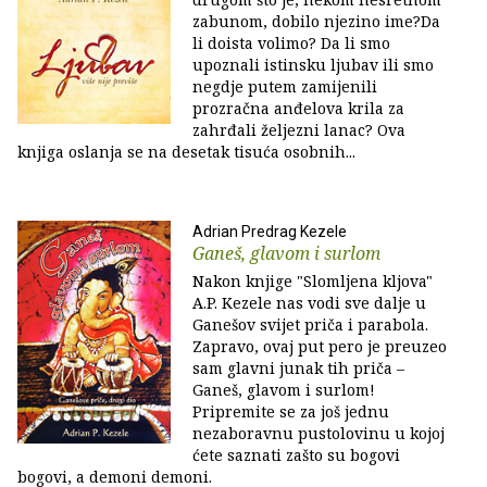
zabunom, dobilo njezino ime?Da
li doista volimo? Da li smo
upoznali istinsku ljubav ili smo
negdje putem zamijenili
prozračna anđelova krila za
zahrđali željezni lanac? Ova
knjiga oslanja se na desetak tisuća osobnih...
Adrian Predrag Kezele
Ganeš, glavom i surlom
Nakon knjige "Slomljena kljova"
A.P. Kezele nas vodi sve dalje u
Ganešov svijet priča i parabola.
Zapravo, ovaj put pero je preuzeo
sam glavni junak tih priča –
Ganeš, glavom i surlom!
Pripremite se za još jednu
nezaboravnu pustolovinu u kojoj
ćete saznati zašto su bogovi
bogovi, a demoni demoni.