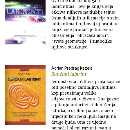
Ovo nije obična knjiga o
labirintima - ovo je knjiga koja
otkriva njihove najdublje tajne!
Osim detaljnih informacija o svim
labirintima i njihovoj uporabi, u
knjizi ćete pronaći jedinstvena
objašnjenja “obrazaca moći”,
“svete geometrije” i simbolike
njihove strukture.
Adrian Predrag Kezele
Sunčani labirint
Jednostavna i čitljiva priča koja će
biti posebno zanimljiva ljudima
koji preuzimaju velike
odgovornosti u životu. Ona govori
o pitanju autoriteta i donošenja
odluka, o osobnoj snazi, moći i
utjecaju koji neki ljudi imaju na
druge ljude. Ona će ujedno
pomoći boljem razumijevanju