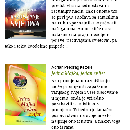
predstavlja na jednostavan i
razumljiv način, čak i onome tko
se prvi put suočava sa zamislima
na rubu spoznajnih mogućnosti
našega uma. Autor ističe da se
nalazimo na pragu neželjene
pojave "razdvajanja svjetova", pa
tako i tekst istodobno pripada ...
Adrian Predrag Kezele
Jedna Majka, jedan svijet
Ako promjena u razmišljanju
može promijeniti zapažanje
vanjskog svijeta i vaše djelovanje
u njemu, onda je vrijedno
pozabaviti se mislima za
promjenu. Vrijedno je konačno
postavi stvari na svoje mjesto:
najprije ono iznutra, a nakon toga
ono izvana.