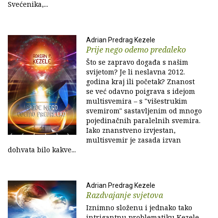
Svećenika,...
Adrian Predrag Kezele
Prije nego odemo predaleko
Što se zapravo događa s našim
svijetom? Je li neslavna 2012.
godina kraj ili početak? Znanost
se već odavno poigrava s idejom
multisvemira – s "višestrukim
svemirom" sastavljenim od mnogo
pojedinačnih paralelnih svemira.
Iako znanstveno izvjestan,
multisvemir je zasada izvan
dohvata bilo kakve...
Adrian Predrag Kezele
Razdvajanje svjetova
Iznimno složenu i jednako tako
intrigantnu problematiku Kezele