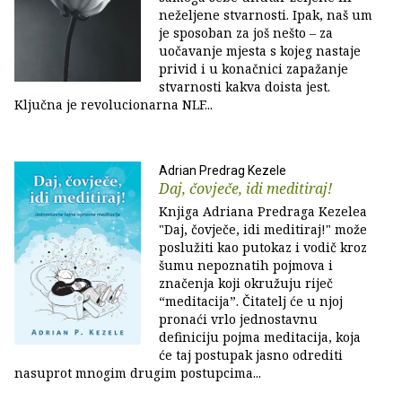
neželjene stvarnosti. Ipak, naš um
je sposoban za još nešto – za
uočavanje mjesta s kojeg nastaje
privid i u konačnici zapažanje
stvarnosti kakva doista jest.
Ključna je revolucionarna NLF...
Adrian Predrag Kezele
Daj, čovječe, idi meditiraj!
Knjiga Adriana Predraga Kezelea
"Daj, čovječe, idi meditiraj!" može
poslužiti kao putokaz i vodič kroz
šumu nepoznatih pojmova i
značenja koji okružuju riječ
“meditacija”. Čitatelj će u njoj
pronaći vrlo jednostavnu
definiciju pojma meditacija, koja
će taj postupak jasno odrediti
nasuprot mnogim drugim postupcima...