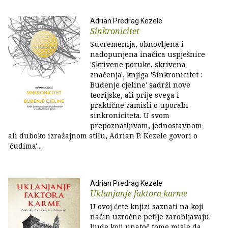
Adrian Predrag Kezele
Sinkronicitet
Suvremenija, obnovljena i
nadopunjena inačica uspješnice
'Skrivene poruke, skrivena
značenja', knjiga 'Sinkronicitet :
Buđenje cjeline' sadrži nove
teorijske, ali prije svega i
praktične zamisli o uporabi
sinkroniciteta. U svom
prepoznatljivom, jednostavnom
ali duboko izražajnom stilu, Adrian P. Kezele govori o
'čudima'...
Adrian Predrag Kezele
Uklanjanje faktora karme
U ovoj ćete knjizi saznati na koji
način uzročne petlje zarobljavaju
ljude koji unatoč tome misle da