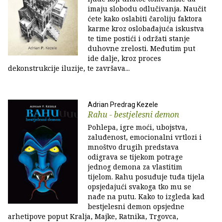
imaju slobodu odlučivanja. Naučit
ćete kako oslabiti čaroliju faktora
karme kroz oslobađajuća iskustva
te time postići i održati stanje
duhovne zrelosti. Međutim put
ide dalje, kroz proces
dekonstrukcije iluzije, te završava...
Adrian Predrag Kezele
Rahu - bestjelesni demon
Pohlepa, igre moći, ubojstva,
zaluđenost, emocionalni vrtlozi i
mnoštvo drugih predstava
odigrava se tijekom potrage
jednog demona za vlastitim
tijelom. Rahu posuđuje tuđa tijela
opsjedajući svakoga tko mu se
nađe na putu. Kako to izgleda kad
bestjelesni demon opsjedne
arhetipove poput Kralja, Majke, Ratnika, Trgovca,