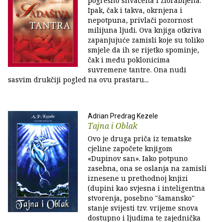
pogrešno shvaćena i zlorabljena.
Ipak, čak i takva, okrnjena i
nepotpuna, privlači pozornost
milijuna ljudi. Ova knjiga otkriva
zapanjujuće zamisli koje su toliko
smjele da ih se rijetko spominje,
čak i među poklonicima
suvremene tantre. Ona nudi
sasvim drukčiji pogled na ovu prastaru...
Adrian Predrag Kezele
Tajna i Oblak
Ovo je druga priča iz tematske
cjeline započete knjigom
«Dupinov san». Iako potpuno
zasebna, ona se oslanja na zamisli
iznesene u prethodnoj knjizi
(dupini kao svjesna i inteligentna
stvorenja, posebno "šamansko"
stanje svijesti tzv. vrijeme snova
dostupno i ljudima te zajednička