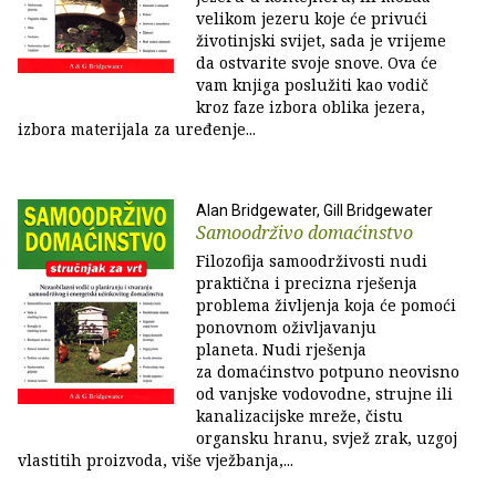
velikom jezeru koje će privući
životinjski svijet, sada je vrijeme
da ostvarite svoje snove. Ova će
vam knjiga poslužiti kao vodič
kroz faze izbora oblika jezera,
izbora materijala za uređenje...
Alan Bridgewater, Gill Bridgewater
Samoodrživo domaćinstvo
Filozofija samoodrživosti nudi
praktična i precizna rješenja
problema življenja koja će pomoći
ponovnom oživljavanju
planeta. Nudi rješenja
za domaćinstvo potpuno neovisno
od vanjske vodovodne, strujne ili
kanalizacijske mreže, čistu
organsku hranu, svjež zrak, uzgoj
vlastitih proizvoda, više vježbanja,...