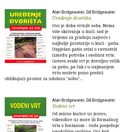
Alan Bridgewater, Gill Bridgewater
Uređenje dvorišta
Ovo je doba vrtnih soba. Nema
više skrivanja u kući: sad je
vrijeme za gradnju najveće i
najbolje prostorije u kući - patia.
Uspješan patio ovisi o ravnoteži
između potreba i osobina vrta.
Gotovo svaki vrt je dovoljno velik
za patio, pa čak i u najmanjem
vrtu možete puno postići
oblikujući prostor za udobnu "sobu"...
Alan Bridgewater, Gill Bridgewater
Vodeni vrt
Od mirne kućice uz jezero,
vikendice uz more ili formalnog
vrta s fontanom - voda posjeduje
neodoljive osobine. Oni koji