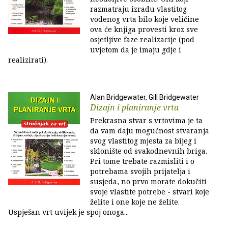
razmatraju izradu vlastitog
vodenog vrta bilo koje veličine
ova će knjiga provesti kroz sve
osjetljive faze realizacije (pod
uvjetom da je imaju gdje i
realizirati).
Alan Bridgewater, Gill Bridgewater
Dizajn i planiranje vrta
Prekrasna stvar s vrtovima je ta
da vam daju mogućnost stvaranja
svog vlastitog mjesta za bijeg i
sklonište od svakodnevnih briga.
Pri tome trebate razmisliti i o
potrebama svojih prijatelja i
susjeda, no prvo morate dokučiti
svoje vlastite potrebe - stvari koje
želite i one koje ne želite.
Uspješan vrt uvijek je spoj onoga...