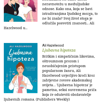
neravnotežu u međuljudske
odnose. Kako ona, koja se bavi
istraživanjima ljudskog mozga, to
ne bi znala? Svoj život stoga je
odlučila posvetiti znanosti... Ali
Hazelwood u...
Ali Hazelwood
Ljubavna hipoteza
Britkim i simpatičnim likovima,
oštroumnom prozom i
neuobičajenim pristupom
popularnom žanru, Ali
Hazelwood uvjerljivo kroči kroz
zahtjevne rovove akademskog
svijeta… 'Ljubavna hipoteza' je
pametna, seksi suvremena priča
koja će oduševiti obožavatelje
ljubavnih romana. (Publishers Weekly)