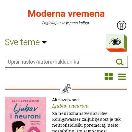
Moderna vremena
Pogledaj... sve je puno knjiga.
Sve teme
Ali Hazelwood
Ljubav i neuroni
Za neuroznanstvenicu Bee
Königswasser zaljubljenost je tek
neurofiziološki poremećaj, nešto
nestabilno, što samo unosi