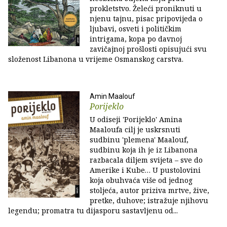
prokletstvo. Želeći proniknuti u
njenu tajnu, pisac pripovijeda o
ljubavi, osveti i političkim
intrigama, kopa po davnoj
zavičajnoj prošlosti opisujući svu
složenost Libanona u vrijeme Osmanskog carstva.
Amin Maalouf
Porijeklo
U odiseji 'Porijeklo' Amina
Maaloufa cilj je uskrsnuti
sudbinu 'plemena' Maalouf,
sudbinu koja ih je iz Libanona
razbacala diljem svijeta – sve do
Amerike i Kube… U pustolovini
koja obuhvaća više od jednog
stoljeća, autor priziva mrtve, žive,
pretke, duhove; istražuje njihovu
legendu; promatra tu dijasporu sastavljenu od...