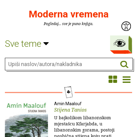
Moderna vremena
Pogledaj... sve je puno knjiga.
Sve teme
Amin Maalouf
Stijena Tanios
U bajkolikom libanonskom
mjestašcu Kfarjabda, u
libanonskim gorama, postoji
neobična stijena koju prati