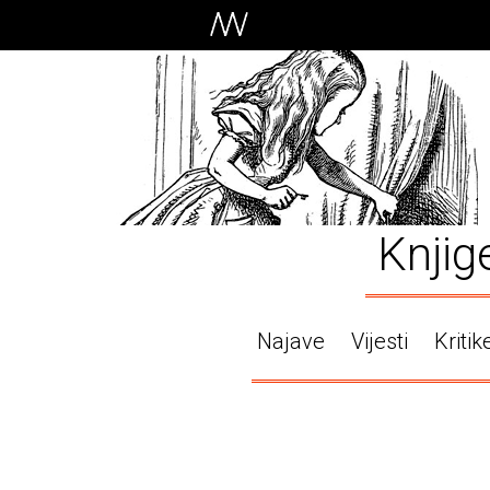
Knjig
Najave
Vijesti
Kritik