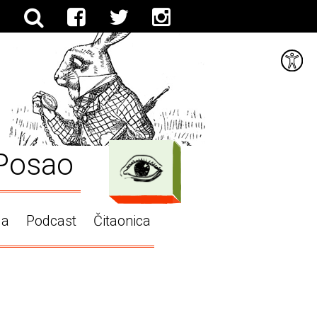
Posao
ga
Podcast
Čitaonica