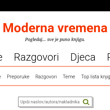
Moderna vremena
Pogledaj... sve je puno knjiga.
e
Razgovori
Djeca
e
Preporuke
Razgovori
Teme
Top lista knji